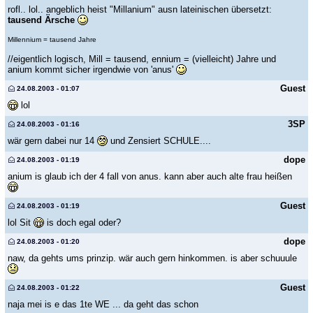
rofl.. lol.. angeblich heist "Millanium" ausn lateinischen übersetzt:
tausend Ärsche
Millennium = tausend Jahre
//eigentlich logisch, Mill = tausend, ennium = (vielleicht) Jahre und
anium kommt sicher irgendwie von 'anus'
Guest
24.08.2003 - 01:07
lol
3SP
24.08.2003 - 01:16
wär gern dabei nur 14
und Zensiert SCHULE....
dope
24.08.2003 - 01:19
anium is glaub ich der 4 fall von anus. kann aber auch alte frau heißen
Guest
24.08.2003 - 01:19
lol Sit
is doch egal oder?
dope
24.08.2003 - 01:20
naw, da gehts ums prinzip. wär auch gern hinkommen. is aber schuuule
Guest
24.08.2003 - 01:22
naja mei is e das 1te WE ... da geht das schon