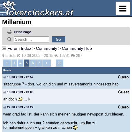
Millanium
Print Page
Forum Index
>
Community
>
Community Hub
IsSuE
10.08.2003 - 20:15
18781
297
…
3
4
5
6
7
20
Posts
Cuero
18.08.2003 - 12:52
sitzgruppe 7 - dort, wo ich dich und missverständnis hingesetzt hab
Guest
18.08.2003 - 13:03
ah doch
... k
Cuero
22.08.2003 - 00:22
wem grad fad ist, der kann sich meinen heutigen newspost durchlesen...
ich hab dafür auch nur 2 stunden gebraucht, um ihn zu
formulieren/tippen + grafiken zu machen