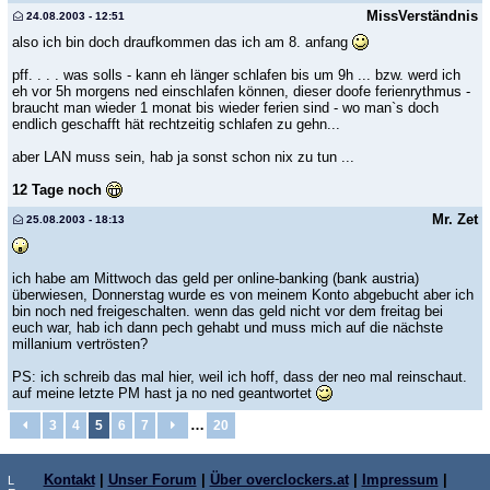
MissVerständnis
24.08.2003 - 12:51
also ich bin doch draufkommen das ich am 8. anfang
pff. . . . was solls - kann eh länger schlafen bis um 9h ... bzw. werd ich
eh vor 5h morgens ned einschlafen können, dieser doofe ferienrythmus -
braucht man wieder 1 monat bis wieder ferien sind - wo man`s doch
endlich geschafft hät rechtzeitig schlafen zu gehn...
aber LAN muss sein, hab ja sonst schon nix zu tun ...
12 Tage noch
Mr. Zet
25.08.2003 - 18:13
ich habe am Mittwoch das geld per online-banking (bank austria)
überwiesen, Donnerstag wurde es von meinem Konto abgebucht aber ich
bin noch ned freigeschalten. wenn das geld nicht vor dem freitag bei
euch war, hab ich dann pech gehabt und muss mich auf die nächste
millanium vertrösten?
PS: ich schreib das mal hier, weil ich hoff, dass der neo mal reinschaut.
auf meine letzte PM hast ja no ned geantwortet
…
3
4
5
6
7
20
Kontakt
|
Unser Forum
|
Über overclockers.at
|
Impressum
|
L