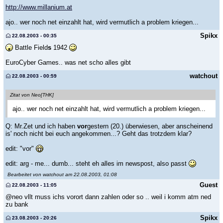
http://www.millanium.at
ajo.. wer noch net einzahlt hat, wird vermutlich a problem kriegen...
Spikx
22.08.2003 - 00:35
Battle Field
s
1942
EuroCyber Games.. was net scho alles gibt
watchout
22.08.2003 - 00:59
Zitat von Neo[THK]
ajo.. wer noch net einzahlt hat, wird vermutlich a problem kriegen...
Q: Mr.Zet und ich haben
vor
gestern (20.) überwiesen, aber anscheinend
is' noch nicht bei euch angekommen...? Geht das trotzdem klar?
edit: "vor"
edit: arg - me... dumb... steht eh alles im newspost, also passt
Bearbeitet von watchout am 22.08.2003, 01:08
Guest
22.08.2003 - 11:05
@neo vllt muss ichs vorort dann zahlen oder so .. weil i komm atm ned
zu bank
Spikx
23.08.2003 - 20:26