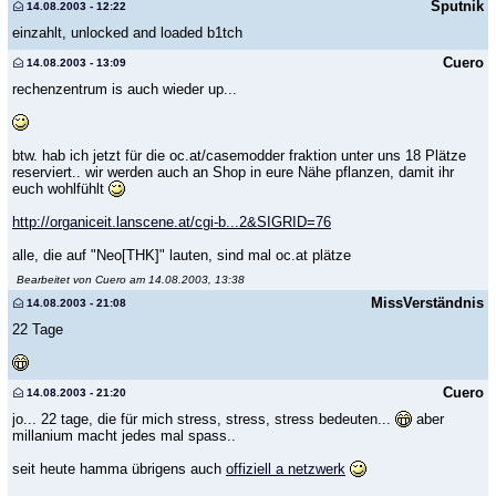
Sputnik
14.08.2003 - 12:22
einzahlt, unlocked and loaded b1tch
Cuero
14.08.2003 - 13:09
rechenzentrum is auch wieder up...
btw. hab ich jetzt für die oc.at/casemodder fraktion unter uns 18 Plätze
reserviert.. wir werden auch an Shop in eure Nähe pflanzen, damit ihr
euch wohlfühlt
http://organiceit.lanscene.at/cgi-b...2&SIGRID=76
alle, die auf "Neo[THK]" lauten, sind mal oc.at plätze
Bearbeitet von Cuero am 14.08.2003, 13:38
MissVerständnis
14.08.2003 - 21:08
22 Tage
Cuero
14.08.2003 - 21:20
jo... 22 tage, die für mich stress, stress, stress bedeuten...
aber
millanium macht jedes mal spass..
seit heute hamma übrigens auch
offiziell a netzwerk