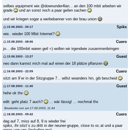
selbes equipment wie @downunder4lan... an den 100 mbit arbeiten wir
grade
und an sonst noch a paar geilen sachen
und wir kriegen sogar a werbebanner von der brau union
Spikx
15.08.2003 - 00:17
wie.. wieder 100 Mbit Internet?
Cuero
15.08.2003 - 08:06
jo... die 100mbit waren geil =) wollen wir irgendwie zusammenbringen
Guest
15.08.2003 - 13:27
neo dann kannst mich mal auf einen der 18 plätze pflanzen
Cuero
16.08.2003 - 22:09
sitzt am 9´er in der Sitzgruppe 7... willst woanders hin, gib bescheid
Guest
17.08.2003 - 11:40
hehe ok thx
edit: geht platz 7 auch?
... wär lässig! ... nochmal thx
Bearbeitet von am 17.08.2003, 11:44
Cuero
18.08.2003 - 09:42
dag auf 7, miss auf 8, 9 is wieder frei
spikx, ihr sitzt´s zu dritt in der neuner-gruppe, close to oc.at und a paar
orgas von uns (including me)