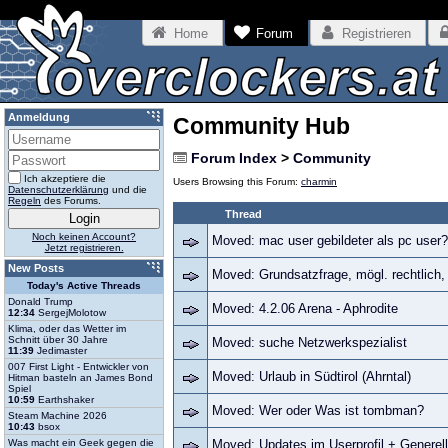
Home
Forum
Registrieren
Anmeldung
Community Hub
Forum Index
>
Community
Ich akzeptiere die
Users Browsing this Forum:
charmin
Datenschutzerklärung
und die
Regeln
des Forums.
Thread
Noch keinen Account?
Moved: mac user gebildeter als pc user?
Jetzt registrieren.
New Posts
Moved: Grundsatzfrage, mögl. rechtlich,
Today's Active Threads
Donald Trump
Moved: 4.2.06 Arena - Aphrodite
12:34
SergejMolotow
Klima, oder das Wetter im
Schnitt über 30 Jahre
Moved: suche Netzwerkspezialist
11:39
Jedimaster
007 First Light - Entwickler von
Moved: Urlaub in Südtirol (Ahrntal)
Hitman basteln an James Bond
Spiel
10:59
Earthshaker
Moved: Wer oder Was ist tombman?
Steam Machine 2026
10:43
bsox
Was macht ein Geek gegen die
Moved: Updates im Userprofil + Generel