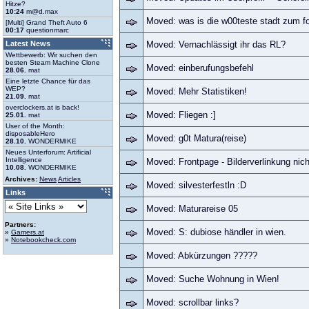
Hitze?
10:24
m@d.max
Moved: was is die w00teste stadt zum f
[Multi] Grand Theft Auto 6
00:17
questionmarc
Latest News
Moved: Vernachlässigt ihr das RL?
Wettbewerb: Wir suchen den
besten Steam Machine Clone
Moved: einberufungsbefehl
28.06.
mat
Eine letzte Chance für das
WEP?
Moved: Mehr Statistiken!
21.09.
mat
overclockers.at is back!
Moved: Fliegen :]
25.01.
mat
User of the Month:
disposableHero
Moved: g0t Matura(reise)
28.10.
WONDERMIKE
Neues Unterforum: Artificial
Intelligence
Moved: Frontpage - Bilderverlinkung nich
10.08.
WONDERMIKE
Archives:
News
Articles
Moved: silvesterfestln :D
Links
Moved: Maturareise 05
Partners:
Moved: S: dubiose händler in wien.
»
Gamers.at
»
Notebookcheck.com
Moved: Abkürzungen ?????
Moved: Suche Wohnung in Wien!
Moved: scrollbar links?