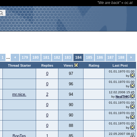
"We are back"
«
oc.at
…
1
179
180
181
182
183
184
185
186
187
188
Thread Starter
Replies
Views
Rating
Last Post
01.01.1970 01:00
0
97
by
01.01.1970 01:00
0
96
by
12.02.2006 15:45
mr.nice.
2
94
by
Neo[THK]
01.01.1970 01:00
0
90
by
01.01.1970 01:00
0
90
by
01.01.1970 01:00
0
88
by
22.05.2007 08:42
BooTes
1
85