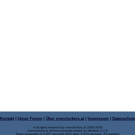
Kontakt
|
Unser Forum
|
Über overclockers.at
|
Impressum
|
Datenschut
© all rights reserved by overclockers.at 2000-2026
overclockers.at v4.thecommunity based on vBulletin 2.2.5
Page generated in 0.027 seconds (SQL-time: 0.025 seconds, 25 queries)