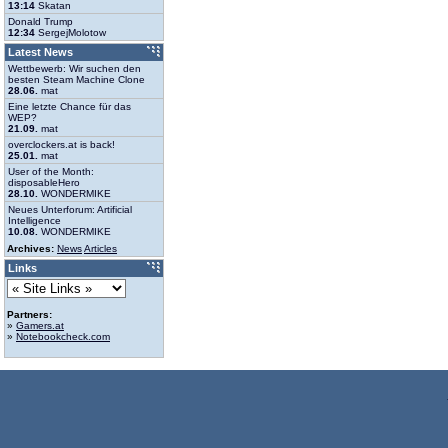
13:14
Skatan
Donald Trump
12:34
SergejMolotow
Latest News
Wettbewerb: Wir suchen den
besten Steam Machine Clone
28.06.
mat
Eine letzte Chance für das
WEP?
21.09.
mat
overclockers.at is back!
25.01.
mat
User of the Month:
disposableHero
28.10.
WONDERMIKE
Neues Unterforum: Artificial
Intelligence
10.08.
WONDERMIKE
Archives:
News
Articles
Links
Partners:
»
Gamers.at
»
Notebookcheck.com