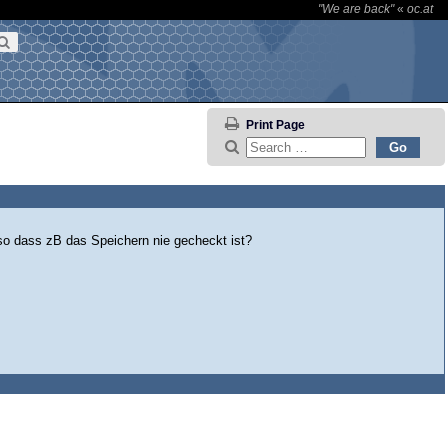
"We are back"
«
oc.at
Print Page
 so dass zB das Speichern nie gecheckt ist?