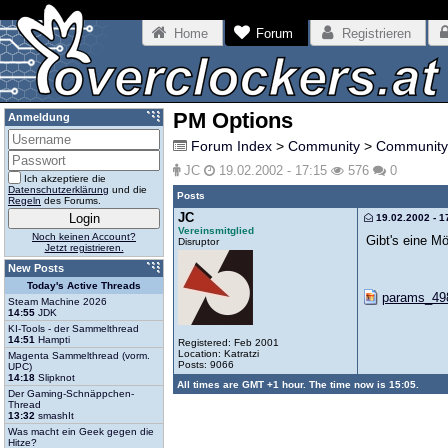
Home
Forum
Registrieren
PM Options
Anmeldung
Forum Index
>
Community
>
Community
JC
19.02.2002 - 17:15
576
0
Ich akzeptiere die
Datenschutzerklärung
und die
Posts
Regeln
des Forums.
JC
19.02.2002 - 1
Vereinsmitglied
Noch keinen Account?
Gibt's eine M
Disruptor
Jetzt registrieren.
New Posts
Today's Active Threads
params_498
Steam Machine 2026
14:55
JDK
KI-Tools - der Sammelthread
14:51
Hampti
Registered: Feb 2001
Location: Katratzi
Magenta Sammelthread (vorm.
Posts: 9066
UPC)
14:18
Slipknot
All times are GMT +1 hour. The time now is 15:05.
Der Gaming-Schnäppchen-
Thread
13:32
smashIt
Was macht ein Geek gegen die
Hitze?