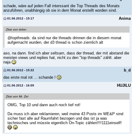
schade, wäre auf jeden Fall interssant die Top Threads des Monats
anzuführen, unabhängig ob sie in dem Monat erstellt worden sind.
Anima
01.06.2012 - 15:17
Zitat von tinker
@topthreads: da sind nur die threads drinnen die in diesem monat
aufgemacht wurden, der d3 thread is schon ziemlich alt
aso, na dann. find ich aber seltsam, dass der thread, der mit abstand die
meisten views und replies hat, nicht zu den "top threads" zählt. aber
naja
b_d
01.06.2012 - 15:22
das erste mal rot ... schande !
HUJILU
01.06.2012 - 16:09
Zitat von Mr. Zet
OMG, Top 10 und dann auch noch tief rot!
Da muss ich aber reklamieren, weil meine 43 Posts im WE&P sind
sicher fast alle auf Raumfahrt bezogen und das ist ja was
technisches und müsste eigentlich On-Topic zählen!!!!1111einself!