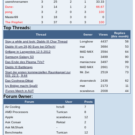
userohnenamen
3
25
2
1
33.33
Dune-
3
14
1
2
66.67
pong
3
2
0
3
100
Master99
3
18
3
0
0
The Prophet
3
37
0
3
100
Top Threads:
Replies
Thread
0wner
Views
(this month)
Stay a while and look: Diablo III Char Thread
Longbow
4437
58
Diablo III um 29,90 Euro bei DiTech!
mat
3684
53
Grillage in Langenlois 12.5.2012
M4D M4X
3594
64
Samsung Galaxy S3
ica
3499
90
Das Ende des Plasma TVs?
maniacnew
3497
99
Diablo III Battletags
M4D M4X
2661
73
Start der ersten kommerziellen Raumkapsel zur
Mr. Zet
2519
73
ISS: 22.5., 9:44
Das Coolness-Diktat
dosensteck
2436
62
Ivy Bridge macht Spaß!
mat
2173
11
iTunes Match in AUT
scarabeus
2008
44
Forum 0wner:
Forum
User
Posts
Air Cooling
hctuB
7
AMD Processors
Turrican
8
Apple
scarabeus
12
Ask Corsair
Rektal
2
Ask McShark
-
0
Benchmarks
Turrican
12