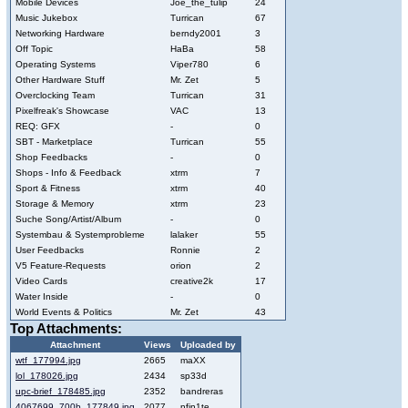
Mobile Devices
Joe_the_tulip
24
Music Jukebox
Turrican
67
Networking Hardware
berndy2001
3
Off Topic
HaBa
58
Operating Systems
Viper780
6
Other Hardware Stuff
Mr. Zet
5
Overclocking Team
Turrican
31
Pixelfreak's Showcase
VAC
13
REQ: GFX
-
0
SBT - Marketplace
Turrican
55
Shop Feedbacks
-
0
Shops - Info & Feedback
xtrm
7
Sport & Fitness
xtrm
40
Storage & Memory
xtrm
23
Suche Song/Artist/Album
-
0
Systembau & Systemprobleme
lalaker
55
User Feedbacks
Ronnie
2
V5 Feature-Requests
orion
2
Video Cards
creative2k
17
Water Inside
-
0
World Events & Politics
Mr. Zet
43
Top Attachments:
Attachment
Views
Uploaded by
wtf_177994.jpg
2665
maXX
lol_178026.jpg
2434
sp33d
upc-brief_178485.jpg
2352
bandreras
4067699_700b_177849.jpg
2077
nfin1te