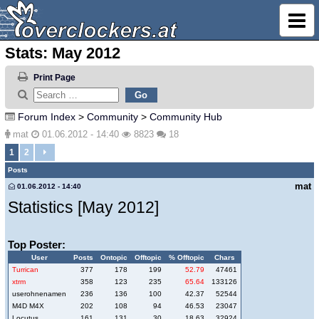
Stats: May 2012
Print Page
Forum Index
>
Community
>
Community Hub
mat
01.06.2012 - 14:40
8823
18
1
2
Posts
mat
01.06.2012 - 14:40
Statistics [May 2012]
Top Poster:
User
Posts
Ontopic
Offtopic
% Offtopic
Chars
Turrican
377
178
199
52.79
47461
xtrm
358
123
235
65.64
133126
userohnenamen
236
136
100
42.37
52544
M4D M4X
202
108
94
46.53
23047
Locutus
161
131
30
18.63
32924