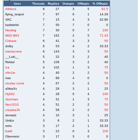
User
Threads
Replies
Ontopic
Offtopic
% Offtopic
Athlon1
8
27
3
5
62.5
flying_teapot
7
97
6
1
14.29
VAC
7
15
4
3
42.86
karlstiefel
7
50
7
0
0
Heuling
7
30
0
7
100
M4D M4X
7
162
2
5
71.43
Cobase
6
41
3
3
50
dolby
6
53
4
2
33.33
maniacnew
6
143
3
3
50
__Luki__
5
22
3
2
40
Rektal
5
108
3
2
40
ica
4
102
1
3
75
nfin1te
4
40
2
2
50
mat
4
89
4
0
0
nicolas conte
4
67
2
2
50
aNtraXx
4
29
3
1
25
HyDrO
4
28
0
4
100
Jazzman
4
31
1
3
75
Neo1010
4
51
2
2
50
creative2k
4
58
2
2
50
dematic
4
10
3
1
25
Umlüx
3
8
2
1
33.33
retro
3
17
2
1
33.33
baldi
3
22
0
3
100
Obermotz
3
17
3
0
0