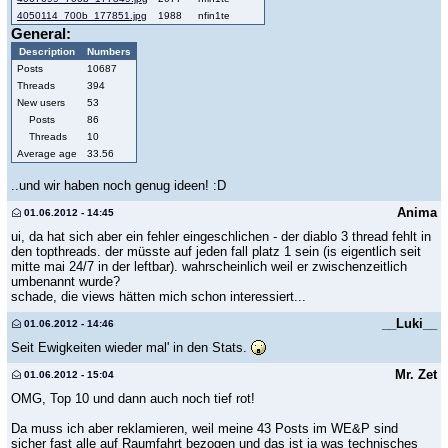
4050114_700b_177851.jpg
1988
nfin1te
General:
Description
Numbers
Posts
10687
Threads
394
New users
53
Posts
86
Threads
10
Average age
33.56
..und wir haben noch genug ideen! :D
Anima
01.06.2012 - 14:45
ui, da hat sich aber ein fehler eingeschlichen - der diablo 3 thread fehlt in
den topthreads. der müsste auf jeden fall platz 1 sein (is eigentlich seit
mitte mai 24/7 in der leftbar). wahrscheinlich weil er zwischenzeitlich
umbenannt wurde?
schade, die views hätten mich schon interessiert...
__Luki__
01.06.2012 - 14:46
Seit Ewigkeiten wieder mal' in den Stats.
Mr. Zet
01.06.2012 - 15:04
OMG, Top 10 und dann auch noch tief rot!
Da muss ich aber reklamieren, weil meine 43 Posts im WE&P sind
sicher fast alle auf Raumfahrt bezogen und das ist ja was technisches