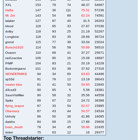
XXL
153
79
74
48.37
54667
HaBa
147
36
111
75.51
57236
Mr. Zet
143
54
89
62.24
74591
lalaker
127
87
40
31.5
26203
blood
118
85
33
27.97
37036
dolby
118
93
25
21.19
52267
Longbow
118
83
35
29.66
36724
grond
115
77
38
33.04
23024
Burschi1620
114
56
58
50.88
59510
Ovaron
110
69
41
37.27
25671
rad1oactive
106
90
16
15.09
18697
PIMP
104
83
21
20.19
14228
Bodominjaervi
101
63
38
37.62
27318
WONDERMIKE
94
34
60
63.83
44496
sp33d
91
79
12
13.19
39043
master blue
91
41
50
54.95
22845
d3cod3
90
85
5
5.56
18381
SaxoVtsMike
90
58
32
35.56
44558
Spikx
89
67
22
24.72
36388
flying_teapot
87
33
54
62.07
15985
Obermotz
87
43
44
50.57
24534
Unholy
86
50
36
41.86
16085
daisho
84
69
15
17.86
25608
brain_death
79
34
45
56.96
22435
tinker
75
63
12
16
29377
Top Threadstarter: