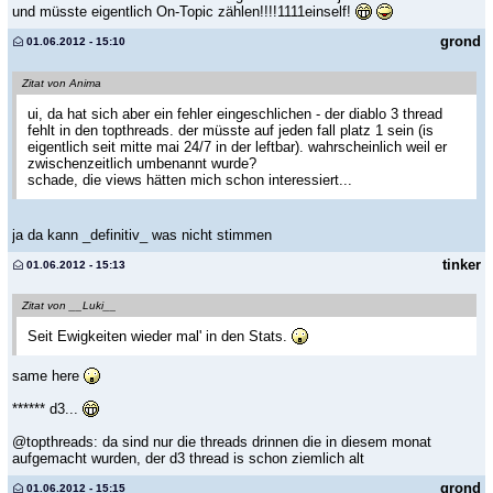
und müsste eigentlich On-Topic zählen!!!!1111einself!
grond
01.06.2012 - 15:10
Zitat von Anima
ui, da hat sich aber ein fehler eingeschlichen - der diablo 3 thread
fehlt in den topthreads. der müsste auf jeden fall platz 1 sein (is
eigentlich seit mitte mai 24/7 in der leftbar). wahrscheinlich weil er
zwischenzeitlich umbenannt wurde?
schade, die views hätten mich schon interessiert...
ja da kann _definitiv_ was nicht stimmen
tinker
01.06.2012 - 15:13
Zitat von __Luki__
Seit Ewigkeiten wieder mal' in den Stats.
same here
****** d3...
@topthreads: da sind nur die threads drinnen die in diesem monat
aufgemacht wurden, der d3 thread is schon ziemlich alt
grond
01.06.2012 - 15:15