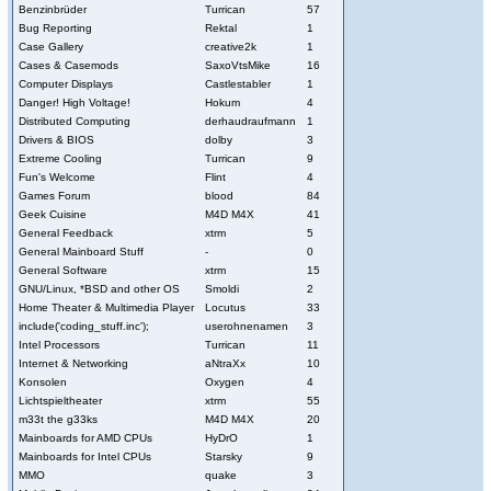
Benzinbrüder
Turrican
57
Bug Reporting
Rektal
1
Case Gallery
creative2k
1
Cases & Casemods
SaxoVtsMike
16
Computer Displays
Castlestabler
1
Danger! High Voltage!
Hokum
4
Distributed Computing
derhaudraufmann
1
Drivers & BIOS
dolby
3
Extreme Cooling
Turrican
9
Fun's Welcome
Flint
4
Games Forum
blood
84
Geek Cuisine
M4D M4X
41
General Feedback
xtrm
5
General Mainboard Stuff
-
0
General Software
xtrm
15
GNU/Linux, *BSD and other OS
Smoldi
2
Home Theater & Multimedia Player
Locutus
33
include('coding_stuff.inc');
userohnenamen
3
Intel Processors
Turrican
11
Internet & Networking
aNtraXx
10
Konsolen
Oxygen
4
Lichtspieltheater
xtrm
55
m33t the g33ks
M4D M4X
20
Mainboards for AMD CPUs
HyDrO
1
Mainboards for Intel CPUs
Starsky
9
MMO
quake
3