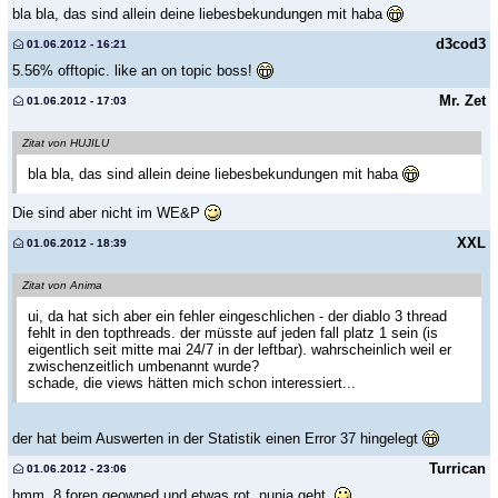
bla bla, das sind allein deine liebesbekundungen mit haba
d3cod3
01.06.2012 - 16:21
5.56% offtopic. like an on topic boss!
Mr. Zet
01.06.2012 - 17:03
Zitat von HUJILU
bla bla, das sind allein deine liebesbekundungen mit haba
Die sind aber nicht im WE&P
XXL
01.06.2012 - 18:39
Zitat von Anima
ui, da hat sich aber ein fehler eingeschlichen - der diablo 3 thread
fehlt in den topthreads. der müsste auf jeden fall platz 1 sein (is
eigentlich seit mitte mai 24/7 in der leftbar). wahrscheinlich weil er
zwischenzeitlich umbenannt wurde?
schade, die views hätten mich schon interessiert...
der hat beim Auswerten in der Statistik einen Error 37 hingelegt
Turrican
01.06.2012 - 23:06
hmm, 8 foren geowned und etwas rot. nunja geht.