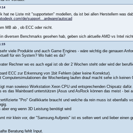
0:14
hat ne Liste mit "supporteten" modellen, da ist bei allen Herstellern was da
utodesk.com/de/support...ardware/autocad
om MB ab , ob ECC oder nicht.
in diversen Benchmarks gesehen hab, geben sich aktuelle AMD vs Intel nicht 
1:15
sehr viele Produkte und auch Game Engines - wäre wichtig die genauen Anfo
ktuell für ein System? Wo hakt es da?
ivater Rechner wo es auch egal ist ob der 2 Wochen steht oder wird der berufl
ard ECC zur Erkennung von 1bit Fehlern (aber keine Korrektur).
t Computersimulationen die Wochenlang laufen drauf macht sehe ich keinen 
ötigt man sowieso Workstation Xeon CPU und entsprechenden Chipsatz dafür.
 es das Mainboard unterstützen (Asus und AsRock können das meist - bei 
ertifizierte "Pro" Grafikkarte braucht und welche da rein muss ist ebenfalls
ngig.
s aber eng wenn 3D Leistung benötigt wird
 mir klein vor, der "Samsung Aufpreis" ist es selten wert und lieber einen 
hafte Beratung fehlt Input.