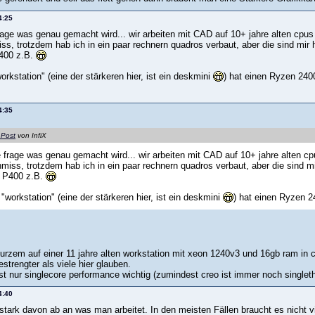
4:25
frage was genau gemacht wird... wir arbeiten mit CAD auf 10+ jahre alten cpus
s, trotzdem hab ich in ein paar rechnern quadros verbaut, aber die sind mir h
P400 z.B.
kstation" (eine der stärkeren hier, ist ein deskmini
) hat einen Ryzen 240
4:35
 Post
von InfiX
ne frage was genau gemacht wird... wir arbeiten mit CAD auf 10+ jahre alten cp
miss, trotzdem hab ich in ein paar rechnern quadros verbaut, aber die sind mir
. P400 z.B.
workstation" (eine der stärkeren hier, ist ein deskmini
) hat einen Ryzen 
urzem auf einer 11 jahre alten workstation mit xeon 1240v3 und 16gb ram in c
trengter als viele hier glauben.
st nur singlecore performance wichtig (zumindest creo ist immer noch singlet
4:40
 stark davon ab an was man arbeitet. In den meisten Fällen braucht es nicht v