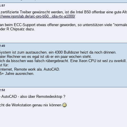
1:57
zertifizierte Treiber gewünscht werden, ist die Intel B50 offenbar eine gute Al
://www.igorslab.de/arc-pro-b50...idia-rtx-a1000/
 man beim ECC-Support etwas offener geworden, so unterstützen viele "normale
der R Chipsatz dazu.
2:45
System ist zum austauschen. ein 4300 Bulldozer heizt da noch drinnen.
vater Rechner wo es egal ist ob er ein paar wochen steht.
 ich da bisschen was falsch rübergebracht. Eine Xeon CPU ist wsl zu overkill. 
t für:
nternet, Remote work ala. AutoCAD.
r 5+ Jahre ausreichen.
2:52
- AutoCAD - also über Remotedesktop ?
cht die Workstation genau nix können