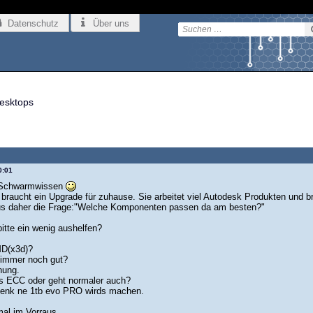
Datenschutz
Über uns
esktops
0:01
 Schwarmwissen
 braucht ein Upgrade für zuhause. Sie arbeitet viel Autodesk Produkten und 
us daher die Frage:"Welche Komponenten passen da am besten?"
bitte ein wenig aushelfen?
MD(x3d)?
immer noch gut?
nung.
s ECC oder geht normaler auch?
denk ne 1tb evo PRO wirds machen.
al im Vorraus.