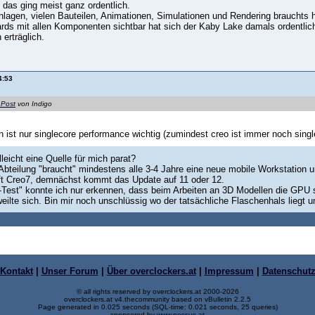
 das ging meist ganz ordentlich.
nlagen, vielen Bauteilen, Animationen, Simulationen und Rendering brauchts ha
rds mit allen Komponenten sichtbar hat sich der Kaby Lake damals ordentlic
 erträglich.
4:53
 Post
von Indigo
n ist nur singlecore performance wichtig (zumindest creo ist immer noch singl
lleicht eine Quelle für mich parat?
bteilung "braucht" mindestens alle 3-4 Jahre eine neue mobile Workstation un
uft Creo7, demnächst kommt das Update auf 11 oder 12.
-Test" konnte ich nur erkennen, dass beim Arbeiten an 3D Modellen die GPU
ilte sich. Bin mir noch unschlüssig wo der tatsächliche Flaschenhals liegt u
Kontakt
|
Unser Forum
|
Über overclockers.at
|
Impressum
|
Datenschut
© all rights reserved by overclockers.at 2000-2026
overclockers.at v4.thecommunity based on vBulletin 2.2.5
Page generated in 0.025 seconds (SQL-time: 0.021 seconds, 25 queries)
sponsored by
www.nessus.at