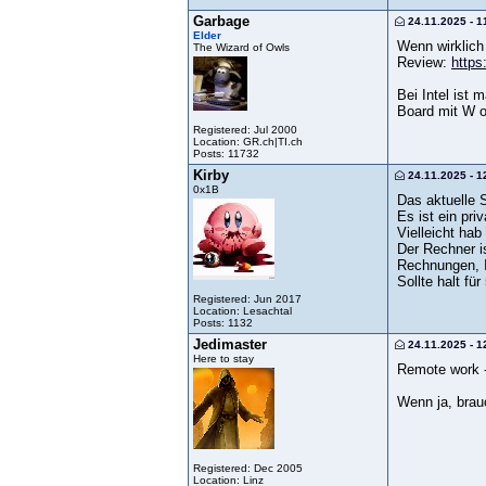
Garbage
24.11.2025 - 1
Elder
Wenn wirklich 
The Wizard of Owls
Review:
https
Bei Intel ist
Board mit W o
Registered: Jul 2000
Location: GR.ch|TI.ch
Posts: 11732
Kirby
24.11.2025 - 1
0x1B
Das aktuelle 
Es ist ein pri
Vielleicht hab
Der Rechner is
Rechnungen, I
Sollte halt fü
Registered: Jun 2017
Location: Lesachtal
Posts: 1132
Jedimaster
24.11.2025 - 1
Here to stay
Remote work 
Wenn ja, brau
Registered: Dec 2005
Location: Linz