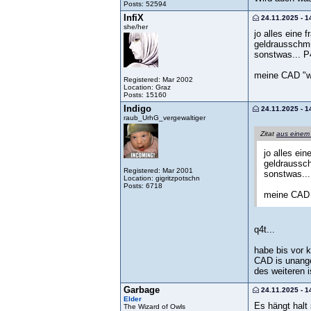
Posts: 52594
InfiX
24.11.2025 - 1
she/her
jo alles eine 
geldrausschmis
sonstwas... 
meine CAD "wor
Registered: Mar 2002
Location: Graz
Posts: 15160
Indigo
24.11.2025 - 1
raub_UrhG_vergewaltiger
Zitat
aus einem
jo alles ei
geldraussch
Registered: Mar 2001
sonstwas..
Location: gigritzpotschn
Posts: 6718
meine CAD "
q4t...
habe bis vor k
CAD is unanges
des weiteren i
Garbage
24.11.2025 - 1
Elder
Es hängt halt
The Wizard of Owls