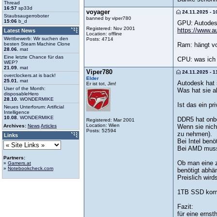
Thread
16:57
sp33d
voyager
24.11.2025 - 1
Staubsaugerroboter
banned by viper780
15:06
b_d
GPU: Autodesk 
Registered: Nov 2001
https://www.a
Latest News
Location: offline
Wettbewerb: Wir suchen den
Posts: 4714
Ram: hängt v
besten Steam Machine Clone
28.06.
mat
Eine letzte Chance für das
CPU: was ich 
WEP?
21.09.
mat
Viper780
24.11.2025 - 1
overclockers.at is back!
Elder
25.01.
mat
Autodesk hat 
Er ist tot, Jim!
User of the Month:
Was hat sie a
disposableHero
28.10.
WONDERMIKE
Ist das ein pr
Neues Unterforum: Artificial
Intelligence
10.08.
WONDERMIKE
DDR5 hat onbo
Registered: Mar 2001
Location: Wien
Wenn sie nich
Archives:
News
Articles
Posts: 52594
zu nehmen).
Links
Bei Intel ben
Bei AMD muss
Partners:
Ob man eine z
»
Gamers.at
»
Notebookcheck.com
benötigt abhä
Preislich wird
1TB SSD kommt
Fazit:
für eine ernst