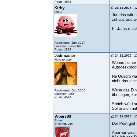
Posts: 4541
Kirby
24.11.2025 - 1
0x1B
Jau das wär s
zuhaus aus we
E: Ja es mach
Registered: Jun 2017
Location: Lesachtal
Posts: 1132
Jedimaster
24.11.2025 - 1
Here to stay
Wenns bisher 
Autodeskproduk
Ne Quadro wär 
nicht das ein
Wenn das Ding
Registered: Dec 2005
Location: Linz
überlegen, ko
Posts: 4541
Sprich würd s
Sollte sich m
Viper780
24.11.2025 - 1
Elder
Der Post gibt 
Er ist tot, Jim!
Aber wir wiss