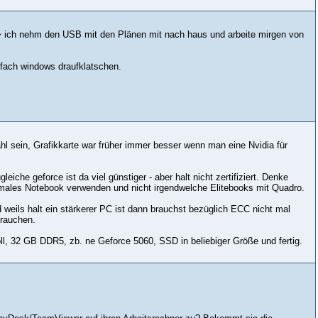
> ich nehm den USB mit den Plänen mit nach haus und arbeite mirgen von
infach windows draufklatschen.
hl sein, Grafikkarte war früher immer besser wenn man eine Nvidia für
eiche geforce ist da viel günstiger - aber halt nicht zertifiziert. Denke
normales Notebook verwenden und nicht irgendwelche Elitebooks mit Quadro.
weils halt ein stärkerer PC ist dann brauchst bezüglich ECC nicht mal
brauchen.
oll, 32 GB DDR5, zb. ne Geforce 5060, SSD in beliebiger Größe und fertig.