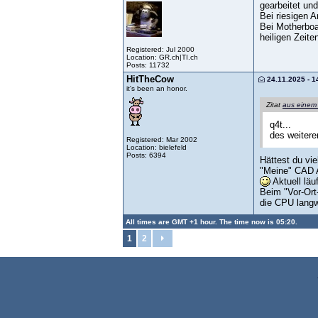
gearbeitet und
Bei riesigen A
Bei Motherboa
heiligen Zeiten
Registered: Jul 2000
Location: GR.ch|TI.ch
Posts: 11732
HitTheCow
24.11.2025 - 1
it's been an honor.
Zitat
aus einem
q4t...
des weitere
Registered: Mar 2002
Location: bielefeld
Posts: 6394
Hättest du vie
"Meine" CAD A
Aktuell lä
Beim "Vor-Ort
die CPU langwe
All times are GMT +1 hour. The time now is 05:20.
1
2