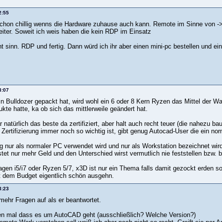
2:55
chon chillig wenns die Hardware zuhause auch kann. Remote im Sinne von -
iter. Soweit ich weis haben die kein RDP im Einsatz
t sinn. RDP und fertig. Dann würd ich ihr aber einen mini-pc bestellen und e
3:07
n Bulldozer gepackt hat, wird wohl ein 6 oder 8 Kern Ryzen das Mittel der Wa
te hatte, ka ob sich das mittlerweile geändert hat.
natürlich das beste da zertifiziert, aber halt auch recht teuer (die nahezu baugl
e Zertifizierung immer noch so wichtig ist, gibt genug Autocad-User die ein 
 nur als normaler PC verwendet wird und nur als Workstation bezeichnet wird 
stet nur mehr Geld und den Unterschied wirst vermutlich nie feststellen bzw. 
agen i5/i7 oder Ryzen 5/7, x3D ist nur ein Thema falls damit gezockt erden s
it dem Budget eigentlich schön ausgehn.
3:23
mehr Fragen auf als er beantwortet.
en mal dass es um AutoCAD geht (ausschließlich? Welche Version?)