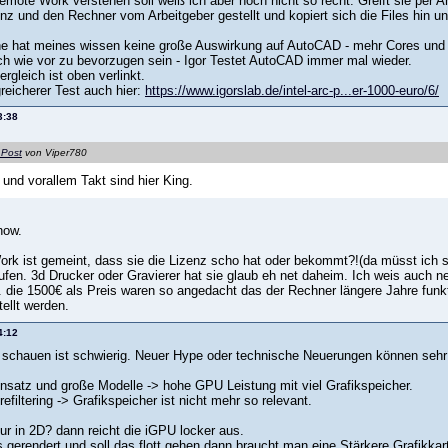
emote Work verstehen soll weiß ich aber noch nicht so recht. Greift sie per
z und den Rechner vom Arbeitgeber gestellt und kopiert sich die Files hin u
 hat meines wissen keine große Auswirkung auf AutoCAD - mehr Cores und vo
nach wie vor zu bevorzugen sein - Igor Testet AutoCAD immer mal wieder.
ergleich ist oben verlinkt.
eicherer Test auch hier:
https://www.igorslab.de/intel-arc-p...er-1000-euro/6/
3:38
 Post
von Viper780
und vorallem Takt sind hier King.
now.
rk ist gemeint, dass sie die Lizenz scho hat oder bekommt?!(da müsst ich se
ufen. 3d Drucker oder Gravierer hat sie glaub eh net daheim. Ich weis auch n
 die 1500€ als Preis waren so angedacht das der Rechner längere Jahre fun
tellt werden.
4:12
t schauen ist schwierig. Neuer Hype oder technische Neuerungen können seh
nsatz und große Modelle -> hohe GPU Leistung mit viel Grafikspeicher.
efiltering -> Grafikspeicher ist nicht mehr so relevant.
ur in 2D? dann reicht die iGPU locker aus.
 gerendert und soll das flott gehen dann braucht man eine Stärkere Grafikkar