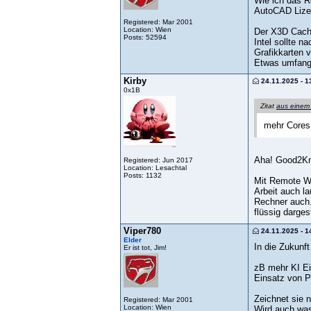
Wie ich das R
AutoCAD Lizen
Registered: Mar 2001
Location: Wien
Der X3D Cache
Posts: 52594
Intel sollte 
Grafikkarten v
Etwas umfangr
Kirby
24.11.2025 - 1
0x1B
Zitat
aus einem
mehr Cores 
Aha! Good2K
Registered: Jun 2017
Location: Lesachtal
Posts: 1132
Mit Remote Wo
Arbeit auch la
Rechner auch.
flüssig darges
Viper780
24.11.2025 - 1
Elder
In die Zukunf
Er ist tot, Jim!
zB mehr KI Ei
Einsatz von Pr
Zeichnet sie n
Registered: Mar 2001
Location: Wien
Wird auch was