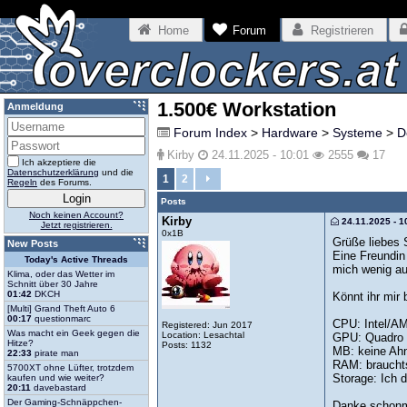
Home
Forum
Registrieren
1.500€ Workstation
Anmeldung
Forum Index
>
Hardware
>
Systeme
>
D
Kirby
24.11.2025 - 10:01
2555
17
Ich akzeptiere die
Datenschutzerklärung
und die
1
2
Regeln
des Forums.
Posts
Noch keinen Account?
Kirby
24.11.2025 - 1
Jetzt registrieren.
0x1B
Grüße liebes
New Posts
Eine Freundin
Today's Active Threads
mich wenig a
Klima, oder das Wetter im
Schnitt über 30 Jahre
01:42
DKCH
Könnt ihr mir 
[Multi] Grand Theft Auto 6
00:17
questionmarc
CPU: Intel/A
Registered: Jun 2017
Was macht ein Geek gegen die
Location: Lesachtal
GPU: Quadro 
Hitze?
Posts: 1132
MB: keine Ah
22:33
pirate man
RAM: braucht
5700XT ohne Lüfter, trotzdem
Storage: Ich 
kaufen und wie weiter?
20:11
davebastard
Der Gaming-Schnäppchen-
Danke schonm