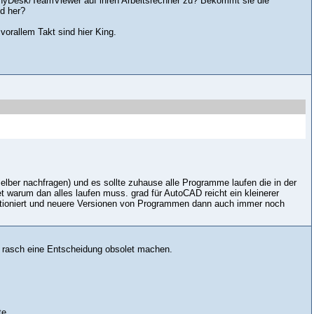
 AnyDesk/TeamViewer auf ihren Arbeitsrechner zu? Bekommt sie die
nd her?
rallem Takt sind hier King.
lber nachfragen) und es sollte zuhause alle Programme laufen die in der
et warum dan alles laufen muss. grad für AutoCAD reicht ein kleinerer
ktioniert und neuere Versionen von Programmen dann auch immer noch
r rasch eine Entscheidung obsolet machen.
te