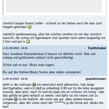
ziemlich langer honest trailer - scheint so als hätten auch die was zum
nörgeln gefunden
natürlich spoilerwarnung, aber bei solchen streifen ist mir das ziemlich
wurscht, die schau ich irgendwann mal spontan nach wenn langweilig mit
2 bier und gut is
Earthshaker
31.05.2023 - 22:22
Also Jonathan Hustenbonbon 5 brauch ich definitiv nicht. War viel
zulang und größenteils einfach nicht gerechtfertigt.
Schön sah er aus. Muss man sagen.
Bis auf die Hotline Miami Szene aber relativ uninspiriert.
questionmarc
30.10.2023 - 22:32
ahhh is der mühsam
ich werd jetzt wohl abbrechen, hab lange
durchgehalten, weil ich dödl ja unbedingt 4,99 eur für die leihe ausgeben
musste, aber jetzt, nach 1h und ein paar min ist schluss mit lustig - hab
das gefühl es geht einfach so weiter, und dafür ist mir meine zeit zu
schade
so ein bullshit. der erste war gut, alles andere kannst
vergessen, aber der vierte setzt der ********e ja die krone auf, danke bin
raus