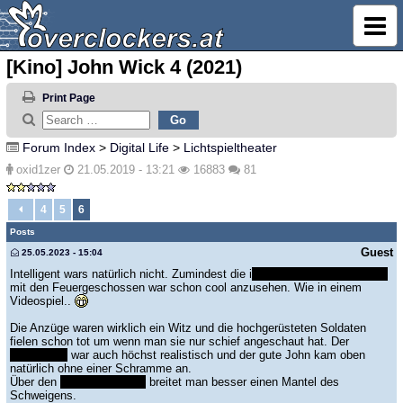
[Kino] John Wick 4 (2021)
Print Page
Forum Index
>
Digital Life
>
Lichtspieltheater
oxid1zer
21.05.2019 - 13:21
16883
81
4
5
6
Posts
Guest
25.05.2023 - 15:04
Intelligent wars natürlich nicht. Zumindest die i
isometrische Kampfszene
mit den Feuergeschossen war schon cool anzusehen. Wie in einem
Videospiel..
Die Anzüge waren wirklich ein Witz und die hochgerüsteten Soldaten
fielen schon tot um wenn man sie nur schief angeschaut hat. Der
Treppenfall
war auch höchst realistisch und der gute John kam oben
natürlich ohne einer Schramme an.
Über den
blinden Kollegen
breitet man besser einen Mantel des
Schweigens.