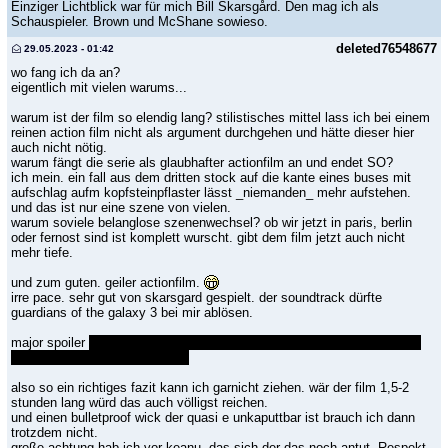
Einziger Lichtblick war für mich Bill Skarsgård. Den mag ich als
Schauspieler. Brown und McShane sowieso.
deleted76548677
29.05.2023 - 01:42
wo fang ich da an?
eigentlich mit vielen warums...
warum ist der film so elendig lang? stilistisches mittel lass ich bei einem
reinen action film nicht als argument durchgehen und hätte dieser hier
auch nicht nötig.
warum fängt die serie als glaubhafter actionfilm an und endet SO?
ich mein. ein fall aus dem dritten stock auf die kante eines buses mit
aufschlag aufm kopfsteinpflaster lässt _niemanden_ mehr aufstehen.
und das ist nur eine szene von vielen.
warum soviele belanglose szenenwechsel? ob wir jetzt in paris, berlin
oder fernost sind ist komplett wurscht. gibt dem film jetzt auch nicht
mehr tiefe.
und zum guten. geiler actionfilm.
irre pace. sehr gut von skarsgard gespielt. der soundtrack dürfte
guardians of the galaxy 3 bei mir ablösen.
major spoiler
er stirbt doch in diesem teil. wieso um alles in der welt ist
da noch ein fünfter in planung?
also so ein richtiges fazit kann ich garnicht ziehen. wär der film 1,5-2
stunden lang würd das auch völligst reichen.
und einen bulletproof wick der quasi e unkaputtbar ist brauch ich dann
trotzdem nicht.
große achtung hab ich vor keanu. das sich der das noch antut. Respekt.