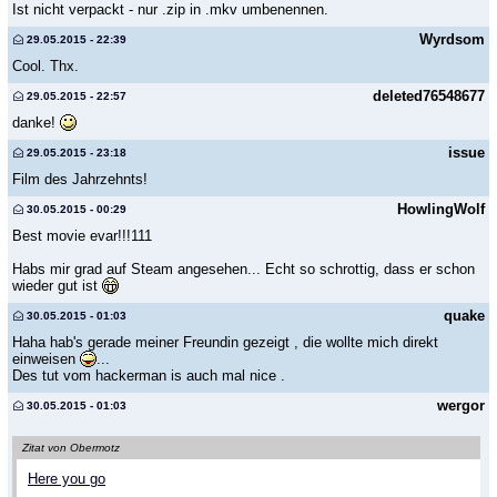
Ist nicht verpackt - nur .zip in .mkv umbenennen.
Wyrdsom
29.05.2015 - 22:39
Cool. Thx.
deleted76548677
29.05.2015 - 22:57
danke!
issue
29.05.2015 - 23:18
Film des Jahrzehnts!
HowlingWolf
30.05.2015 - 00:29
Best movie evar!!!111
Habs mir grad auf Steam angesehen... Echt so schrottig, dass er schon
wieder gut ist
quake
30.05.2015 - 01:03
Haha hab's gerade meiner Freundin gezeigt , die wollte mich direkt
einweisen
...
Des tut vom hackerman is auch mal nice .
wergor
30.05.2015 - 01:03
Zitat von Obermotz
Here you go