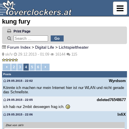
kung fury
Print Page
Forum Index
>
Digital Life
>
Lichtspieltheater
sk/\r
29.12.2013 - 01:09
16144
115
2
3
4
5
6
Posts
Wyrdsom
29.05.2015 - 22:02
Könnte ich machen nur mein Internet hier ist nur WLAN und nicht gerade
das Schnellste.
deleted76548677
29.05.2015 - 22:05
ich hab nur 2mbit deswegen frag ich.
InfiX
29.05.2015 - 22:06
Zitat von sk/\r