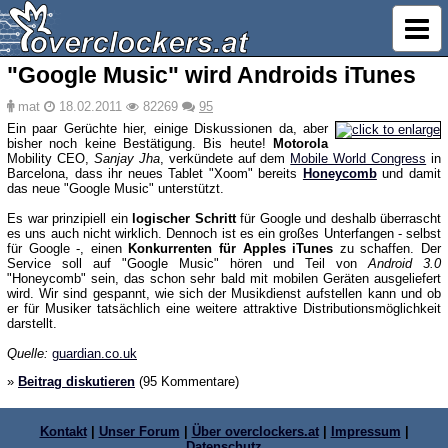
"Google Music" wird Androids iTunes
mat
18.02.2011
82269
95
Ein paar Gerüchte hier, einige Diskussionen da, aber
bisher noch keine Bestätigung. Bis heute!
Motorola
Mobility CEO,
Sanjay Jha
, verkündete auf dem
Mobile World Congress
in
Barcelona, dass ihr neues Tablet "Xoom" bereits
Honeycomb
und damit
das neue "Google Music" unterstützt.
Es war prinzipiell ein
logischer Schritt
für Google und deshalb überrascht
es uns auch nicht wirklich. Dennoch ist es ein großes Unterfangen - selbst
für Google -, einen
Konkurrenten für Apples iTunes
zu schaffen. Der
Service soll auf "Google Music" hören und Teil von
Android 3.0
"Honeycomb" sein, das schon sehr bald mit mobilen Geräten ausgeliefert
wird. Wir sind gespannt, wie sich der Musikdienst aufstellen kann und ob
er für Musiker tatsächlich eine weitere attraktive Distributionsmöglichkeit
darstellt.
Quelle:
guardian.co.uk
»
Beitrag diskutieren
(95 Kommentare)
Kontakt
|
Unser Forum
|
Über overclockers.at
|
Impressum
|
Datenschutz