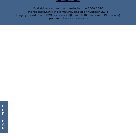
© all rights reserved by overclockers.at 2000-2026
overclockers.at v4.thecommunity based on vBulletin 2.2.5
Page generated in 0.029 seconds (SQL-time: 0.026 seconds, 23 queries)
sponsored by
www.nessus.at
L
E
F
T
B
A
R