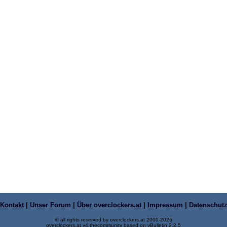
Kontakt
|
Unser Forum
|
Über overclockers.at
|
Impressum
|
Datenschut
© all rights reserved by overclockers.at 2000-2026
overclockers.at v4.thecommunity based on vBulletin 2.2.5