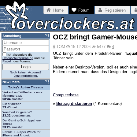
Home
Forum
Registrieren
OCZ bringt Gamer-Mous
Anmeldung
TOM
15.12.2006
5477
4
OCZ bringt unter dem Produkt-Namen
"Equal
Ich akzeptiere die
Jänner sein.
Datenschutzerklärung
und die
Regeln
des Forums.
Neben einer Desktop-Version, soll es auch ein
Bildern erkennt man, dass das Design der Logite
Noch keinen Account?
Jetzt registrieren.
New Posts
Today's Active Threads
Verkauf auf Willhaben - eure
Computerbase
Meinung dazu
08:34
smashIt
»
Beitrag diskutieren
(4 Kommentare)
Bilder drehen
23:49
mat
Was hört ihr gerade?
23:32
questionmarc
Der Gaming-Schnäppchen-
Thread
23:25
smashIt
Pebble: E-Paper Watch for
iPhone and Android