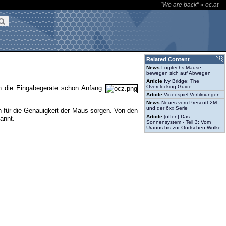
"We are back"
«
oc.at
Related Content
News
Logitechs Mäuse
bewegen sich auf Abwegen
Article
Ivy Bridge: The
Overclocking Guide
n die Eingabegeräte schon Anfang
Article
Videospiel-Verfilmungen
News
Neues vom Prescott 2M
und der 6xx Serie
n für die Genauigkeit der Maus sorgen. Von den
Article
[offen] Das
annt.
Sonnensystem - Teil 3: Vom
Uranus bis zur Oortschen Wolke