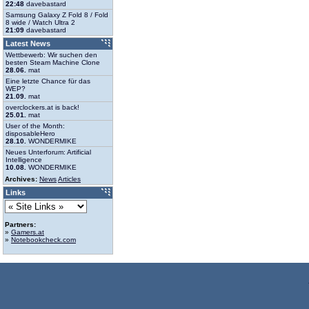
22:48
davebastard
Samsung Galaxy Z Fold 8 / Fold
8 wide / Watch Ultra 2
21:09
davebastard
Latest News
Wettbewerb: Wir suchen den
besten Steam Machine Clone
28.06.
mat
Eine letzte Chance für das
WEP?
21.09.
mat
overclockers.at is back!
25.01.
mat
User of the Month:
disposableHero
28.10.
WONDERMIKE
Neues Unterforum: Artificial
Intelligence
10.08.
WONDERMIKE
Archives:
News
Articles
Links
Partners:
»
Gamers.at
»
Notebookcheck.com