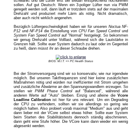
schwankt und die Lüfter erst bei Bedarf entsprechend hochdrehen
sollen. Auf gut Deutsch: Wenn ein 3-poliger Lüfter nun via PWM
geregelt werden soll, dann läuft er trotzdem stets auf der maximalen
Drehzahl und produziert mehr Lärm als nötig. Nicht dramatisch,
aber auch nicht wirklich angenehm.
Bezüglich Lüftergeschwindigkeit haben wir für unseren
Noctua NF-
P12
und
NF-P14
die Einstellung von
CPU Fan Speed Control
und
System Fan Speed Control
auf "Normal" festgelegt. So bekommen
wir genug Drehzahl unter Volllast, während sich die Lautstärke in
Grenzen hält. Sollte euer System dadurch zu laut oder im Gegenteil
zu heiß, dann müsst ihr an dieser Schraube drehen.
BIOS: M.I.T. => PC Health Status
Bei der Stromversorgung sind wir so konservativ, wie nur irgendwie
möglich. Bei unseren Taktfrequenzen sind hier keine zusätzlichen
Maßnahmen nötig und würden nur ineffizienter mit Strom umgehen
und zusätzliche Abwärme an den Spannungswandlern erzeugen. So
stellen wir
PWM Phase Control
auf "Balanced", während alle
anderen Werte auf "Auto" bleiben. Einzig und alleine die
Vcore
Loadline Calibration
ist hier für uns relevant. Um ein Degrading
der CPU zu verhindern, sollten wir sie allerdings so gering wie
möglich halten. Also probiert vorab maximal "Medium" aus und geht
dann lieber mit der VCore selbst etwas höher. Sollte euer System
beim Starten des Stabilitätstests dennoch ständig abschmieren,
dann geht eine Stufe höher. Die VCore kann dann wieder ein wenig
abgesenkt werden.