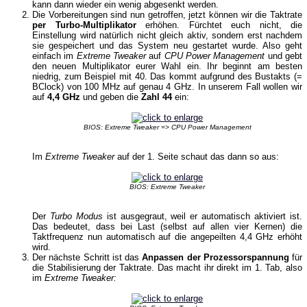
kann dann wieder ein wenig abgesenkt werden.
Die Vorbereitungen sind nun getroffen, jetzt können wir die Taktrate
per Turbo-Multiplikator
erhöhen. Fürchtet euch nicht, die
Einstellung wird natürlich nicht gleich aktiv, sondern erst nachdem
sie gespeichert und das System neu gestartet wurde. Also geht
einfach im
Extreme Tweaker
auf
CPU Power Management
und gebt
den neuen Multiplikator eurer Wahl ein. Ihr beginnt am besten
niedrig, zum Beispiel mit 40. Das kommt aufgrund des Bustakts (=
BClock) von 100 MHz auf genau 4 GHz. In unserem Fall wollen wir
auf
4,4 GHz
und geben die
Zahl 44
ein:
BIOS: Extreme Tweaker => CPU Power Management
Im
Extreme Tweaker
auf der 1. Seite schaut das dann so aus:
BIOS: Extreme Tweaker
Der
Turbo Modus
ist ausgegraut, weil er automatisch aktiviert ist.
Das bedeutet, dass bei Last (selbst auf allen vier Kernen) die
Taktfrequenz nun automatisch auf die angepeilten 4,4 GHz erhöht
wird.
Der nächste Schritt ist das
Anpassen der Prozessorspannung
für
die Stabilisierung der Taktrate. Das macht ihr direkt im 1. Tab, also
im
Extreme Tweaker: