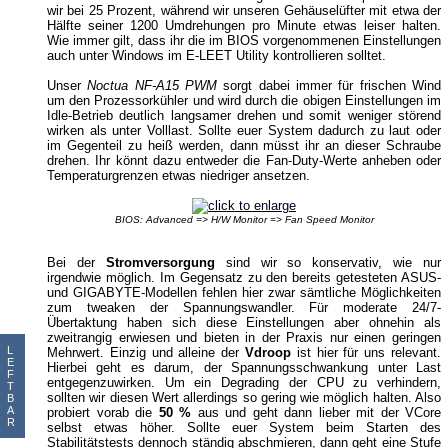
wir bei 25 Prozent, während wir unseren Gehäuselüfter mit etwa der
Hälfte seiner 1200 Umdrehungen pro Minute etwas leiser halten.
Wie immer gilt, dass ihr die im BIOS vorgenommenen Einstellungen
auch unter Windows im E-LEET Utility kontrollieren solltet.
Unser
Noctua NF-A15 PWM
sorgt dabei immer für frischen Wind
um den Prozessorkühler und wird durch die obigen Einstellungen im
Idle-Betrieb deutlich langsamer drehen und somit weniger störend
wirken als unter Volllast. Sollte euer System dadurch zu laut oder
im Gegenteil zu heiß werden, dann müsst ihr an dieser Schraube
drehen. Ihr könnt dazu entweder die Fan-Duty-Werte anheben oder
Temperaturgrenzen etwas niedriger ansetzen.
BIOS: Advanced => H/W Monitor => Fan Speed Monitor
Bei der
Stromversorgung
sind wir so konservativ, wie nur
irgendwie möglich. Im Gegensatz zu den bereits getesteten ASUS-
und GIGABYTE-Modellen fehlen hier zwar sämtliche Möglichkeiten
zum tweaken der Spannungswandler. Für moderate 24/7-
Übertaktung haben sich diese Einstellungen aber ohnehin als
zweitrangig erwiesen und bieten in der Praxis nur einen geringen
L
Mehrwert. Einzig und alleine der
Vdroop
ist hier für uns relevant.
E
Hierbei geht es darum, der Spannungsschwankung unter Last
F
entgegenzuwirken. Um ein Degrading der CPU zu verhindern,
T
sollten wir diesen Wert allerdings so gering wie möglich halten. Also
B
A
probiert vorab die
50 %
aus und geht dann lieber mit der VCore
R
selbst etwas höher. Sollte euer System beim Starten des
Stabilitätstests dennoch ständig abschmieren, dann geht eine Stufe