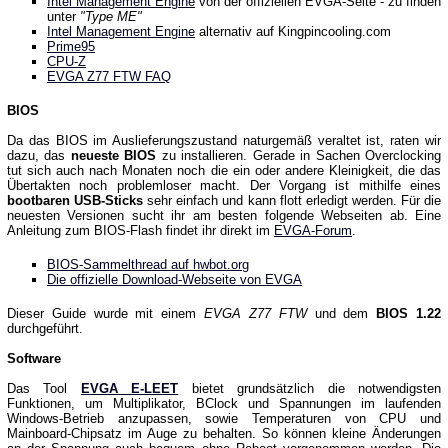
Intel Management Engine
von der offiziellen EVGA-Seite - zu finden
unter
"Type ME"
Intel Management Engine
alternativ auf Kingpincooling.com
Prime95
CPU-Z
EVGA Z77 FTW FAQ
BIOS
Da das BIOS im Auslieferungszustand naturgemäß veraltet ist, raten wir
dazu, das
neueste BIOS
zu installieren. Gerade in Sachen Overclocking
tut sich auch nach Monaten noch die ein oder andere Kleinigkeit, die das
Übertakten noch problemloser macht. Der Vorgang ist mithilfe eines
bootbaren USB-Sticks
sehr einfach und kann flott erledigt werden. Für die
neuesten Versionen sucht ihr am besten folgende Webseiten ab. Eine
Anleitung zum BIOS-Flash findet ihr direkt im
EVGA-Forum
.
BIOS-Sammelthread auf hwbot.org
Die offizielle Download-Webseite von EVGA
Dieser Guide wurde mit einem
EVGA Z77 FTW
und dem
BIOS 1.22
durchgeführt.
Software
Das Tool
EVGA E-LEET
bietet grundsätzlich die notwendigsten
Funktionen, um Multiplikator, BClock und Spannungen im laufenden
Windows-Betrieb anzupassen, sowie Temperaturen von CPU und
Mainboard-Chipsatz im Auge zu behalten. So können kleine Änderungen