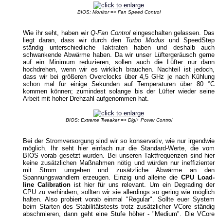
BIOS: Monitor => Fan Speed Control
Wie ihr seht, haben wir
Q-Fan Control
eingeschalten gelassen. Das
liegt daran, dass wir durch den
Turbo Modus
und SpeedStep
ständig unterschiedliche Taktraten haben und deshalb auch
schwankende Abwärme haben. Da wir unser Lüftergeräusch gerne
auf ein Minimum reduzieren, sollen auch die Lüfter nur dann
hochdrehen, wenn wir es wirklich brauchen. Nachteil ist jedoch,
dass wir bei größeren Overclocks über 4,5 GHz je nach Kühlung
schon mal für einige Sekunden auf Temperaturen über 80 °C
kommen können; zumindest solange bis der Lüfter wieder seine
Arbeit mit hoher Drehzahl aufgenommen hat.
BIOS: Extreme Tweaker => Digi+ Power Control
Bei der Stromversorgung sind wir so konservativ, wie nur irgendwie
möglich. Ihr seht hier einfach nur die Standard-Werte, die vom
BIOS vorab gesetzt wurden. Bei unseren Taktfrequenzen sind hier
keine zusätzlichen Maßnahmen nötig und würden nur ineffizienter
mit Strom umgehen und zusätzliche Abwärme an den
Spannungswandlern erzeugen. Einzig und alleine die
CPU Load-
line Calibration
ist hier für uns relevant. Um ein Degrading der
CPU zu verhindern, sollten wir sie allerdings so gering wie möglich
halten. Also probiert vorab einmal "Regular". Sollte euer System
beim Starten des Stabilitätstests trotz zusätzlicher VCore ständig
abschmieren, dann geht eine Stufe höher - "Medium". Die VCore