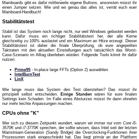
Mainboards gibt es dafür mittlerweile eigene Buttons, ansonsten müsst ihr
einen Jumper setzen. Wie und wo genau das alles ist, verrät euch euer
Mainboard-Handbuch!
Stabilitätstest
Stabil ist das System noch lange nicht, nur weil Windows gebootet werden
kann. Dafür muss ein richtiger Stabilitätstest her, der alle Kerne
gleichzeitig zu 100% auslastet und ein Maximum an Hitze erzeugt. Dieser
Stabilitätstest ist daher die finale Überprüfung, ob eure angepeilten
Taktraten mit den aktuellen Einstellungen auch tatsächlich das Worst-
Case-Szenario im Alltag überleben würden. Folgende Tools könnt ihr dafür
nutzen:
Prime95
- In-place large FFTs (Option 2) auswählen
IntelBurnTest
LinX
Wie lange muss das System den Test überstehen? Das müsst ihr
prinzipiell selbst entscheiden.
Einige Stunden
wären für eure finalen
Settings kein Schaden. Im Falle eines Absturzes müsst ihr dann ohnehin
nur mehr leichte Anpassungen machen.
CPUs ohne "K"
Wer sich zu diesem Zeitpunkt wundert, warum wir immer nur vom
Core i5-
3570K
und
i7-3770K
sprechen, der sollte wissen, dass Intel seit der letzten
Mainstream-Generation (Sandy Bridge) die Overclocking-Funktionen ihrer
Prozessoren stark eingeschränkt hat. Das liegt primär an der Plattform