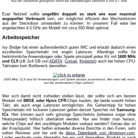
Aus der Steckdose gezogener Strom bei Übertaktungen zwischen 4 und 4,7 GHz
Euer Netzteil sollte
ungefähr doppelt so stark wie euer maximal
angepeilter Verbrauch
sein, um möglichst effizient den Wechselstrom
aus der Steckdose umwandeln zu können. In unserem Fall wäre bei
angedachten 4,5 GHz ein Modell mit circa 550 Watt optimal.
Arbeitsspeicher
Ivy Bridge
hat einen außerordentlich guten IMC und erlaubt dadurch einen
exzellenten Speichertakt mit engen Latenzen. Allerdings sollte für
herkömmliche Anwendungen oder Spiele prinzipiell jedes Kit mit
1600 MHz
und CL9
(zB 2x4 GB von
ADATA
,
Corsair
,
Kingston
) auch bei hohen CPU-
Taktraten kein Bottleneck darstellen.
1600 MHz, CL9 sind für Anwendungen und Spiele absolut ausreichend. Wer mehr will, muss
auf die verwendeten Chips achten!
Wer sich damit nicht zufrieden stellen lässt, der sollte sich am besten
Module mit
BBSE oder Hynix CFR
-Chips kaufen, die beide sowohl hohen
Takt, als auch enge Latenzen ermöglichen. Als Geheimtipp für hohen
Speichertakt mit lockeren Latenzen gelten derzeit Speicher mit
Samsung-
ICs
. Hier können auch sehr günstige Speicherkits (teilweise sogar ohne
Heatspreader) höllisch übertaktet werden. Nur wie findet man heraus,
welche Chips auf den unzähligen Modulen verbaut werden? Genau das ist
der Knackpunkt. Hier helfen entweder diverse Berichte in den Foren, sehr
selten Reviews und hie und da
diese Datenbank von i4memory.com
.
Leider wechseln viele Hersteller bei ein und demselben Produkt je nach