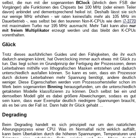
selbst, die nun mit der sogenannten
BClock
(ähnlich dem FSB der
Vorgänger) alle Funktionen des Chipsets bei 100 MHz (oder einem Teiler
davon) anbindet und dementsprechend heikel ist. Deshalb lässt sie sich
nur wenige MHz erhöhen - wir raten keinesfalls mehr als 105 MHz im
Dauerbetrieb -, was selbst bei den teureren Non-K-CPUs wie dem
i7-3770
mit maximalem Turbo nur 195 MHz ausmacht. Mehr Takt kann also
nur
mit freiem Multiplikator
erzeugt werden und das bleibt den K-CPUs
vorenthalten.
Glück
Trotz dieses ausführlichen Guides und den Fähigkeiten, die ihr euch
dadurch aneignen könnt, hat Overclocking immer auch etwas mit Glück zu
tun. Das liegt schon im Grundprinzip der Fertigung der Prozessoren, deren
Leiterbahnen mithilfe von lithografischen Masken entstehen und dadurch
unterschiedlich ausfallen können. So kann es sein, dass ein Prozessor
durch dickere Leiterbahnen mehr Spannung benötigt, andere deutlich
weniger. Diese Eigenschaften werden vom Prozessorhersteller schon im
Werk beim sogenannten
Binning
herausgefunden, um die unterschiedlich
getakteten Modelle klassifizieren zu können. Doch selbst bei ein und
demselben Modell gibt es dabei größere Abweichungen, sodass es gut
sein kann, dass euer Exemplar deutlich niedrigere Spannungen braucht,
als es bei uns der Fall ist. Dann habt ihr Glück gehabt ...
Degrading
Beim Degrading handelt es sich prinzipiell nur um den natürlichen
Alterungsprozess einer CPU. Was im Normalfall nicht wirklich auffällt,
kann beim Übertakten durch die höheren Spannungen, Temperaturen und