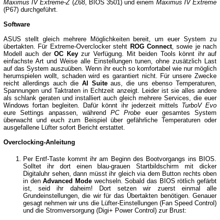
Maximus IV Extreme-Z
(Z68, BIOS 3501) und einem
Maximus IV Extreme
(P67) durchgeführt.
Software
ASUS stellt gleich mehrere Möglichkeiten bereit, um euer System zu
übertakten. Für Extreme-Overclocker steht
ROG Connect
, sowie je nach
Modell auch der
OC Key
zur Verfügung. Mit beiden Tools könnt ihr auf
einfachste Art und Weise alle Einstellungen tunen, ohne zusätzlich Last
auf das System auszuüben. Wenn ihr euch so komfortabel wie nur möglich
herumspielen wollt, schaden wird es garantiert nicht. Für unsere Zwecke
reicht allerdings auch die
AI Suite
aus, die uns ebenso Temperaturen,
Spannungen und Taktraten in Echtzeit anzeigt. Leider ist sie alles andere
als schlank geraten und installiert auch gleich mehrere Services, die euer
Windows fortan begleiten. Dafür könnt ihr jederzeit mittels
TurboV Evo
eure Settings anpassen, während
PC Probe
euer gesamtes System
überwacht und euch zum Beispiel über gefährliche Temperaturen oder
ausgefallene Lüfter sofort Bericht erstattet.
Overclocking-Anleitung
Per Entf-Taste kommt ihr am Beginn des Bootvorgangs ins BIOS.
Solltet ihr dort einen blau-grauen Startbildschirm mit dicker
Digitaluhr sehen, dann müsst ihr gleich via dem Button rechts oben
in den
Advanced Mode
wechseln. Sobald das BIOS rötlich gefärbt
ist, seid ihr daheim! Dort setzen wir zuerst einmal alle
Grundeinstellungen, die wir für das Übertakten benötigen. Genauer
gesagt nehmen wir uns die Lüfter-Einstellungen (Fan Speed Control)
und die Stromversorgung (Digi+ Power Control) zur Brust: