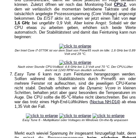
können. Zuletzt öffnen wir noch das Monitoring-Tool
CPU-Z
, von
dem wir verlässlich die momentan betriebene Taktrate und die
tatsächlich angelegte Prozessorspannung (Core Voltage) angezeigt
bekommen. Da
EIST
aktiv ist, sehen wir jetzt einen Takt von
nur
1,6 GHz
bei ungefähr 0,9 Volt. Aber keine Angst: Sobald wir der
CPU etwas zu arbeiten geben, erhöhen sich beide Werte
automatisch. Der Stabilitätstest und damit das Feintuning kann nun
beginnen:
Der Intel Core i7-3770K ist vor dem Start von Prime95 noch im Idle: 1,6 GHz bei 0,89
Volt und 29 °C.
Nach einer Stunde CPU-Volllast: 4,6 GHz bei 1,3 Volt und 70 °C. Der CPU-Lüfter
dreht mit 1243 RPM nun deutlich schneller
Easy Tune 6
kann nun zum Feintunen herangezogen werden.
Sollten während des Stabilitätstests durch Prime95 ein oder
mehrere Fenster rot aufleuchten, sind die jeweiligen CPU-Kerne
nicht stabil. Deshalb erhöhen wir die
Dynamic Vcore
in kleinen
Schritten, behalten jetzt aber ganz besonders die Temperaturen im
Auge. Die CPU sollte die 85-°C-Marke nicht überschreiten. Bei uns
war das trotz eines High-End-Lüftkühlers (
Noctua NH-D14
) ab etwa
1,35 Volt der Fall.
Easy Tune 6 - Multiplikator oder Voltages im Windows On-the-fly anpassen
Merkt euch wieviel Spannung ihr insgesamt hinzugefügt habt, denn
ihr müsst die Prozessorspannung
beim nächsten Reboot