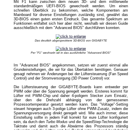
Mit F1 kann zwischen dem neuen 3D- und dem mittlerweile
standardmäßigen UEFI-BIOS gewechselt werden. Um einen
schnellen Überblick zu bekommen, welche Komponenten am
Mainboard für diverse Einstellungen zuständig sind, gewährt das
3D-BIOS einen guten ersten Eindruck. Das gesamte Spektrum an
Funktionen entfaltet sich hier aber nicht, weshalb wir diesen Guide
ausschließlich mit dem "Advanced BIOS" durchführen konnten.
Das deutlich abgespecktere 3D-BIOS von GIGABYTE
Per "F1" wechseln wir in das ausführliche "Advanced BIOS"
Im "Advanced BIOS" angekommen, setzen wir zuerst einmal alle
Grundeinstellungen, die wir für das Übertakten benötigen. Genauer
gesagt nehmen wir Änderungen bei der Lüftersteuerung (Fan Speed
Control) und der Stromversorgung (3D Power Control) vor.
Die Lüftersteuerung der GIGABYTE-Boards kann entweder per
PWM oder über die Spannung geregelt werden. Ersteres kommt für
Lüfter mit PWM-Chip und daher 4-poligem Stecker zum Einsatz,
über den die Drehzahl abhängig von der gemessenen
Prozessortemperatur gesetzt werden kann. Das "Voltage"-Setting
steuert hingegen auch 3-polige Lüfter ohne PWM-Zusatz, indem die
Spannungsversorgung direkt geregelt wird. Wie auch immer, diese
Einstellung sollte in jedem Fall korrekt für eure Lüfter konfiguriert
sein, da durch den
Turbo Modus
und die SpeedStep-Technologie die
Taktrate und damit auch die Abwärme des Prozessors ständig