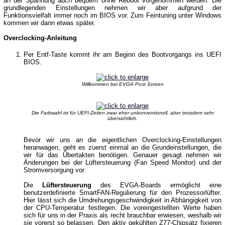
an der Spannung auch bequem ohne Reboot vorgenommen werden. Die
grundlegenden Einstellungen nehmen wir aber aufgrund der
Funktionsvielfalt immer noch im BIOS vor. Zum Feintuning unter Windows
kommen wir dann etwas später.
Overclocking-Anleitung
Per Entf-Taste kommt ihr am Beginn des Bootvorgangs ins UEFI
BIOS.
Willkommen bei EVGA Post Screen
Die Farbwahl ist für UEFI-Zeiten zwar eher unkonventionell, aber trotzdem sehr
übersichtlich.
Bevor wir uns an die eigentlichen Overclocking-Einstellungen
heranwagen, geht es zuerst einmal an die Grundeinstellungen, die
wir für das Übertakten benötigen. Genauer gesagt nehmen wir
Änderungen bei der Lüftersteuerung (Fan Speed Monitor) und der
Stromversorgung vor.
Die
Lüftersteuerung
des EVGA-Boards ermöglicht eine
benutzerdefinierte SmartFAN-Regulierung für den Prozessorlüfter.
Hier lässt sich die Umdrehungsgeschwindigkeit in Abhängigkeit von
der CPU-Temperatur festlegen. Die voreingestellten Werte haben
sich für uns in der Praxis als recht brauchbar erwiesen, weshalb wir
sie vorerst so belassen. Den aktiv gekühlten Z77-Chipsatz fixieren