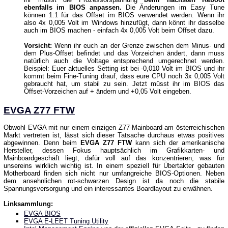
ebenfalls im BIOS anpassen.
Die Änderungen im Easy Tune
können 1:1 für das Offset im BIOS verwendet werden. Wenn ihr
also 4x 0,005 Volt im Windows hinzufügt, dann könnt ihr dasselbe
auch im BIOS machen - einfach 4x 0,005 Volt beim Offset dazu.
Vorsicht:
Wenn ihr euch an der Grenze zwischen dem Minus- und
dem Plus-Offset befindet und das Vorzeichen ändert, dann muss
natürlich auch die Voltage entsprechend umgerechnet werden.
Beispiel: Euer aktuelles Setting ist bei -0,010 Volt im BIOS und ihr
kommt beim Fine-Tuning drauf, dass eure CPU noch 3x 0,005 Volt
gebraucht hat, um stabil zu sein. Jetzt müsst ihr im BIOS das
Offset-Vorzeichen auf + ändern und +0,05 Volt eingeben.
EVGA Z77 FTW
Obwohl EVGA mit nur einem einzigen Z77-Mainboard am österreichischen
Markt vertreten ist, lässt sich dieser Tatsache durchaus etwas positives
abgewinnen. Denn beim
EVGA Z77 FTW
kann sich der amerikanische
Hersteller, dessen Fokus hauptsächlich im Grafikkarten- und
Mainboardgeschäft liegt, dafür voll auf das konzentrieren, was für
unsereins wirklich wichtig ist. In einem speziell für Übertakter gebauten
Motherboard finden sich nicht nur umfangreiche BIOS-Optionen. Neben
dem ansehnlichen rot-schwarzen Design ist da noch die stabile
Spannungsversorgung und ein interessantes Boardlayout zu erwähnen.
Linksammlung:
EVGA BIOS
EVGA E-LEET Tuning Utility