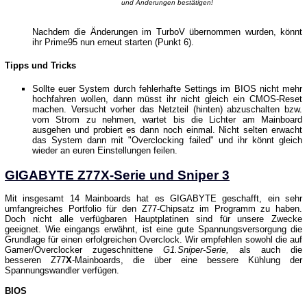
und Änderungen bestätigen!
Nachdem die Änderungen im TurboV übernommen wurden, könnt
ihr Prime95 nun erneut starten (Punkt 6).
Tipps und Tricks
Sollte euer System durch fehlerhafte Settings im BIOS nicht mehr
hochfahren wollen, dann müsst ihr nicht gleich ein CMOS-Reset
machen. Versucht vorher das Netzteil (hinten) abzuschalten bzw.
vom Strom zu nehmen, wartet bis die Lichter am Mainboard
ausgehen und probiert es dann noch einmal. Nicht selten erwacht
das System dann mit "Overclocking failed" und ihr könnt gleich
wieder an euren Einstellungen feilen.
GIGABYTE Z77X-Serie und Sniper 3
Mit insgesamt 14 Mainboards hat es GIGABYTE geschafft, ein sehr
umfangreiches Portfolio für den Z77-Chipsatz im Programm zu haben.
Doch nicht alle verfügbaren Hauptplatinen sind für unsere Zwecke
geeignet. Wie eingangs erwähnt, ist eine gute Spannungsversorgung die
Grundlage für einen erfolgreichen Overclock. Wir empfehlen sowohl die auf
Gamer/Overclocker zugeschnittene
G1.Sniper-Serie,
als auch die
besseren Z77
X
-Mainboards, die über eine bessere Kühlung der
Spannungswandler verfügen.
BIOS