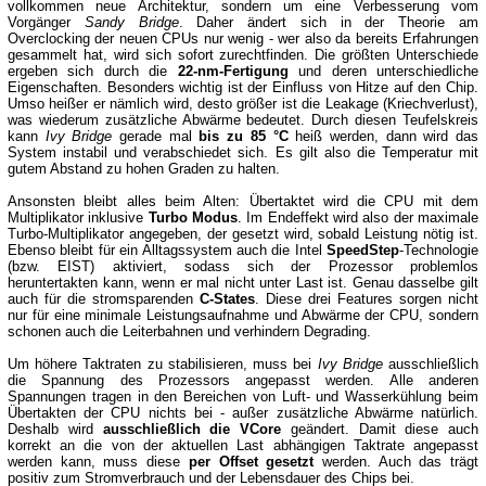
vollkommen neue Architektur, sondern um eine Verbesserung vom
Vorgänger
Sandy Bridge
. Daher ändert sich in der Theorie am
Overclocking der neuen CPUs nur wenig - wer also da bereits Erfahrungen
gesammelt hat, wird sich sofort zurechtfinden. Die größten Unterschiede
ergeben sich durch die
22-nm-Fertigung
und deren unterschiedliche
Eigenschaften. Besonders wichtig ist der Einfluss von Hitze auf den Chip.
Umso heißer er nämlich wird, desto größer ist die Leakage (Kriechverlust),
was wiederum zusätzliche Abwärme bedeutet. Durch diesen Teufelskreis
kann
Ivy Bridge
gerade mal
bis zu 85 °C
heiß werden, dann wird das
System instabil und verabschiedet sich. Es gilt also die Temperatur mit
gutem Abstand zu hohen Graden zu halten.
Ansonsten bleibt alles beim Alten: Übertaktet wird die CPU mit dem
Multiplikator inklusive
Turbo Modus
. Im Endeffekt wird also der maximale
Turbo-Multiplikator angegeben, der gesetzt wird, sobald Leistung nötig ist.
Ebenso bleibt für ein Alltagssystem auch die Intel
SpeedStep
-Technologie
(bzw. EIST) aktiviert, sodass sich der Prozessor problemlos
heruntertakten kann, wenn er mal nicht unter Last ist. Genau dasselbe gilt
auch für die stromsparenden
C-States
. Diese drei Features sorgen nicht
nur für eine minimale Leistungsaufnahme und Abwärme der CPU, sondern
schonen auch die Leiterbahnen und verhindern Degrading.
Um höhere Taktraten zu stabilisieren, muss bei
Ivy Bridge
ausschließlich
die Spannung des Prozessors angepasst werden. Alle anderen
Spannungen tragen in den Bereichen von Luft- und Wasserkühlung beim
Übertakten der CPU nichts bei - außer zusätzliche Abwärme natürlich.
Deshalb wird
ausschließlich die VCore
geändert. Damit diese auch
korrekt an die von der aktuellen Last abhängigen Taktrate angepasst
werden kann, muss diese
per Offset gesetzt
werden. Auch das trägt
positiv zum Stromverbrauch und der Lebensdauer des Chips bei.