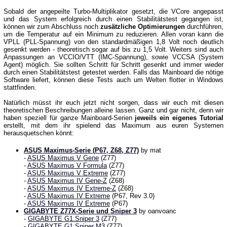
Sobald der angepeilte Turbo-Multiplikator gesetzt, die VCore angepasst
und das System erfolgreich durch einen Stabilitätstest gegangen ist,
können wir zum Abschluss noch
zusätzliche Optimierungen
durchführen,
um die Temperatur auf ein Minimum zu reduzieren. Allen voran kann die
VPLL (PLL-Spannung) von den standardmäßigen 1,8 Volt noch deutlich
gesenkt werden - theoretisch sogar auf bis zu 1,5 Volt. Weiters sind auch
Anpassungen an VCCIO/VTT (IMC-Spannung), sowie VCCSA (System
Agent) möglich. Sie sollten Schritt für Schritt gesenkt und immer wieder
durch einen Stabilitätstest getestet werden. Falls das Mainboard die nötige
Software liefert, können diese Tests auch um Welten flotter in Windows
stattfinden.
Natürlich müsst ihr euch jetzt nicht sorgen, dass wir euch mit diesen
theoretischen Beschreibungen alleine lassen. Ganz und gar nicht, denn wir
haben speziell für ganze Mainboard-Serien
jeweils ein eigenes Tutorial
erstellt, mit dem ihr spielend das Maximum aus euren Systemen
herausquetschen könnt:
ASUS Maximus-Serie (P67, Z68, Z77)
by mat
-
ASUS Maximus V Gene
(Z77)
-
ASUS Maximus V Formula
(Z77)
-
ASUS Maximus V Extreme
(Z77)
-
ASUS Maximus IV Gene-Z
(Z68)
-
ASUS Maximus IV Extreme-Z
(Z68)
-
ASUS Maximus IV Extreme
(P67, Rev 3.0)
-
ASUS Maximus IV Extreme
(P67)
GIGABYTE Z77X-Serie und Sniper 3
by oanvoanc
-
GIGABYTE G1.Sniper 3
(Z77)
-
GIGABYTE G1.Sniper M3
(Z77)