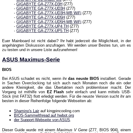
-
GIGABYTE GA-Z77X-D3H
(Z77)
-
GIGABYTE GA-Z77X-UD3H
(Z77)
-
GIGABYTE GA-Z77X-UD3H-WB WiFi
(Z77)
-
GIGABYTE GA-Z77X-UD5H
(Z77)
-
GIGABYTE GA-Z77X-UD5H-WB WiFi
(Z77)
-
GIGABYTE GA-Z77X-UP4 TH
(Z77)
-
GIGABYTE GA-Z77X-UP5 TH
(Z77)
Euer Mainboard ist nicht dabei? Ihr habt jederzeit die Möglichkeit, in der
angehängten Diskussion anzufragen. Wir werden unser Bestes tun, um es
zu testen und in unsere Liste aufzunehmen!
ASUS Maximus-Serie
BIOS
Bei ASUS schadet es nicht, wenn ihr
das neuste BIOS
installiert. Gerade
in Sachen Overclocking tut sich auch nach Monaten noch die ein oder
andere Kleinigkeit, die das Übertakten noch problemloser macht. Der
Vorgang ist mithilfe von
EZ Flash
sehr einfach und kann mittels USB-
Stick (mit FAT32) flott erledigt werden. Für die neuste Version sucht ihr am
besten in dieser Reihenfolge folgende Webseiten ab:
Shamino's Lair
auf kingpincooling.com
BIOS-Sammelthread auf hwbot.org
der Support-Webseite von ASUS
.
Dieser Guide wurde mit einem
Maximus V Gene
(Z77, BIOS 904), einem