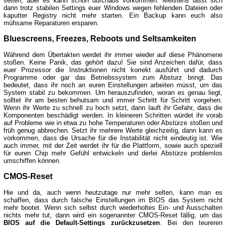
selten, aber es kann schon durchaus vorkommen. Meistens lässt sich
dann trotz stabilen Settings euer Windows wegen fehlenden Dateien oder
kaputter Registry nicht mehr starten. Ein Backup kann euch also
mühsame Reparaturen ersparen.
Bluescreens, Freezes, Reboots und Seltsamkeiten
Während dem Übertakten werdet ihr immer wieder auf diese Phänomene
stoßen. Keine Panik, das gehört dazu! Sie sind Anzeichen dafür, dass
euer Prozessor die Instruktionen nicht korrekt ausführt und dadurch
Programme oder gar das Betriebssystem zum Absturz bringt. Das
bedeutet, dass ihr noch an euren Einstellungen arbeiten müsst, um das
System stabil zu bekommen. Um herauszufinden, woran es genau liegt,
solltet ihr am besten behutsam und immer Schritt für Schritt vorgehen.
Wenn ihr Werte zu schnell zu hoch setzt, dann lauft ihr Gefahr, dass die
Komponenten beschädigt werden. In kleineren Schritten würdet ihr vorab
auf Probleme wie in etwa zu hohe Temperaturen oder Abstürze stoßen und
früh genug abbrechen. Setzt ihr mehrere Werte gleichzeitig, dann kann es
vorkommen, dass die Ursache für die Instabilität nicht eindeutig ist. Wie
auch immer, mit der Zeit werdet ihr für die Plattform, sowie auch speziell
für euren Chip mehr Gefühl entwickeln und derlei Abstürze problemlos
umschiffen können.
CMOS-Reset
Hie und da, auch wenn heutzutage nur mehr selten, kann man es
schaffen, dass durch falsche Einstellungen im BIOS das System nicht
mehr bootet. Wenn sich selbst durch wiederholtes Ein- und Ausschalten
nichts mehr tut, dann wird ein sogenannter CMOS-Reset fällig, um das
BIOS auf die Default-Settings zurückzusetzen
. Bei den teureren