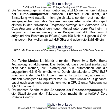
BIOS: M.I.T. => Advanced Voltage Settings => 3D Power Control
Die Vorbereitungen sind nun getroffen, jetzt können wir die Taktrate
per Turbo-Multiplikator
erhöhen. Fürchtet euch nicht, die
Einstellung wird natürlich nicht gleich aktiv, sondern erst nachdem
sie gespeichert und das System neu gestartet wurde. Also geht
einfach in den
Advanced Frequency Settings
auf
Advanced CPU
Core Features
und gebt den neuen Multiplikator eurer Wahl ein. Ihr
beginnt am besten niedrig, zum Beispiel mit 40. Das kommt
aufgrund des Bustakts (= BClock) von 100 MHz auf genau 4 GHz.
In unserem Fall wollen wir auf
4,6 GHz
und geben die
Zahl 46
ein:
BIOS: M.I.T. => Advanced Frequency Settings => Advanced CPU Core Features
Der
Turbo Modus
ist hierfür unter dem Punkt
Intel Turbo Boost
Technology
zu
aktivieren.
Das bedeutet, dass bei Last (selbst auf
allen vier Kernen) die Taktfrequenz nun automatisch auf die
angepeilten 4,6 GHz erhöht wird. Durch die aktivierte
CPU EIST
Function
, ändert die CPU, wenn sie nichts zu tun hat, automatisch
auf den niedrigsten Multiplikator von 16 - auch
Idle-Modus
genannt.
Lasst euch also nicht verunsichern, wenn CPU-Z unter Windows nur
1,6 GHz anzeigt.
Der nächste Schritt ist das
Anpassen der Prozessorspannung
für
die Stabilisierung der Taktrate. Das macht ihr unter
CPU Core
Voltage Control:
BIOS: M.I.T. => Advanced Voltage Settings => CPU Core Voltage Control