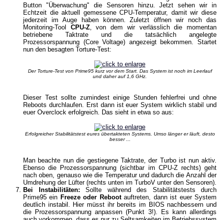
Button "Überwachung" die Sensoren hinzu. Jetzt sehen wir in
Echtzeit die aktuell gemessene CPU-Temperatur, damit wir diese
jederzeit im Auge haben können. Zuletzt öffnen wir noch das
Monitoring-Tool
CPU-Z
, von dem wir verlässlich die momentan
betriebene Taktrate und die tatsächlich angelegte
Prozessorspannung (Core Voltage) angezeigt bekommen. Startet
nun den besagten Torture-Test:
Der Torture-Test von Prime95 kurz vor dem Start. Das System ist noch im Leerlauf
und daher auf 1,6 GHz.
Dieser Test sollte zumindest einige Stunden fehlerfrei und ohne
Reboots durchlaufen. Erst dann ist euer System wirklich stabil und
euer Overclock erfolgreich. Das sieht in etwa so aus:
Erfolgreicher Stabilitätstest eures übertakteten Systems. Umso länger er läuft, desto
besser ...
Man beachte nun die gestiegene Taktrate, der Turbo ist nun aktiv.
Ebenso die Prozessorspannung (sichtbar im CPU-Z rechts) geht
nach oben, genauso wie die Temperatur und dadurch die Anzahl der
Umdrehung der Lüfter (rechts unten im TurboV unter den Sensoren).
Bei Instabilitäten:
Sollte während des Stabilitätstests durch
Prime95 ein
Freeze oder Reboot
auftreten, dann ist euer System
deutlich instabil. Hier müsst ihr bereits im BIOS nachbessern und
die Prozessorspannung anpassen (Punkt 3!). Es kann allerdings
auch vorkommen, dass es nur zu Seltsamkeiten im Betriebssystem