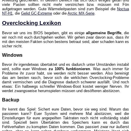
Anleitung geschehen. In diesem Bereich hat sich doch einiges getan und
viele Pasten sollten nicht mehr verstrichen bzw. müssen mit Fön
aufgetragen werden. Gute Wärmeleitpasten sind zum Beispiel die
Noctua
NT-H1
, die
Gelid GC-Extreme
oder die
Arctic MX-Serie
.
Overclocking Lexikon
Bevor wir uns ins BIOS begeben, gibt es einige
allgemeine Begriffe
, die
wir noch mit euch durchgehen wollen. Wir gehen zwar davon aus, dass ihr
mit den meisten Fakten schon bestens betraut seid, aber schaden kann es
sicher nicht.
Windows
Bevor ihr irgendetwas übertaktet und es dadurch unter Umständen instabil
wird, sollte euer Windows
zu 100% funktionieren
. Was auch immer für
Probleme ihr zuvor habt, sie werden nicht besser werden. Also bereinigt
das am besten rasch, bevor sich die wirklichen Overclocking-Probleme
damit vermischen und die Diagnose dadurch schwerer ausfällt. Und noch
etwas: Ein halbwegs schneller Windows-Boot kostet weniger Nerven. Ihr
werdet zwangsweise herumspielen müssen und desöfteren abstürzen.
Backup
Ihr kennt das Spiel: Sichert eure Daten, bevor sie weg sind. Warum das
passieren kann? Euer System wird mehrere Mal abstürzen, weil die
Einstellungen für eure angepeilten Taktraten noch nicht vollständig stabil
sind. Speziell beim Übertakten des Speichers kann es durch das
Fehlverhalten zu korrupten Daten kommen. Das passiert zwar nur äußerst