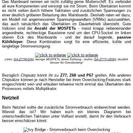
Das Mainboard nennen wir nicht zufällig gerne Mutterschiff. Es verbindet
all eure Komponenten und versorgt sie mit Strom. Beim Übertakten kommt
es nicht selten durch höhere Taktraten und zusätzlichen Spannungen zu
einer deutlich gröberen Belastung des Mainboards. Deshalb raten wir dazu,
ein Modell mit angemessenen Spannungswandlern (VRMs) auszuwählen,
das auch tatsächlich das Übertakten im Dauerbetrieb übersteht. Gute
Indizien sind die
Anzahl der MOSFETs
- meist knapp nebeneinander
angeordnete, rechteckige Bausteine rund um den CPU-Sockel im linken
oberen Eck des Mainboards - und der darauf liegende,
passive
Kühlkörper
. Diese Kombination sorgt für eine effiziente, kühle und
langlebige Stromversorgung.
Links:
GA-Z77M-D3H
, wenige MOSFETs, keine Kühlung - rechts:
GA-Z77X-UD3H
, deutlich
besser für Overclocking!
Bezüglich Chipsatz könnt ihr zu
Z77, Z68 und P67
greifen. Alle anderen
Chipsätze können je nach Hersteller bei ihren Overclocking-Features stark
eingeschränkt sein und erlauben teilweise nicht einmal das Übertakten des
Prozessors mittels Multiplikator.
Netzteil
Beim Netzteil sollte der zusätzliche Stromverbrauch einberechnet werden.
Wieviel das ist? Wir haben euch ein kleines Diagramm bei
unterschiedlichen Taktraten unter Volllast erstellt, damit ihr den Verbrauch
besser einschätzen könnt: