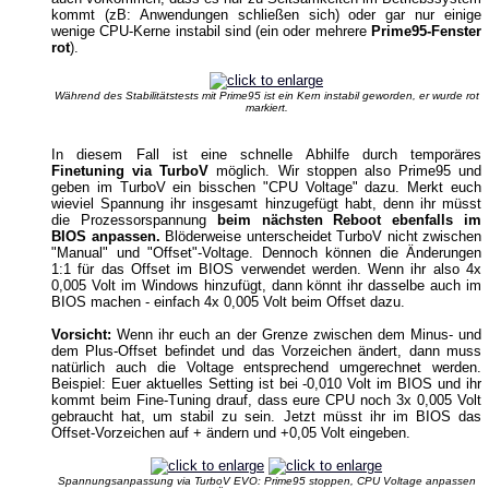
kommt (zB: Anwendungen schließen sich) oder gar nur einige
wenige CPU-Kerne instabil sind (ein oder mehrere
Prime95-Fenster
rot
).
Während des Stabilitätstests mit Prime95 ist ein Kern instabil geworden, er wurde rot
markiert.
In diesem Fall ist eine schnelle Abhilfe durch temporäres
Finetuning via TurboV
möglich. Wir stoppen also Prime95 und
geben im TurboV ein bisschen "CPU Voltage" dazu. Merkt euch
wieviel Spannung ihr insgesamt hinzugefügt habt, denn ihr müsst
die Prozessorspannung
beim nächsten Reboot ebenfalls im
BIOS anpassen.
Blöderweise unterscheidet TurboV nicht zwischen
"Manual" und "Offset"-Voltage. Dennoch können die Änderungen
1:1 für das Offset im BIOS verwendet werden. Wenn ihr also 4x
0,005 Volt im Windows hinzufügt, dann könnt ihr dasselbe auch im
BIOS machen - einfach 4x 0,005 Volt beim Offset dazu.
Vorsicht:
Wenn ihr euch an der Grenze zwischen dem Minus- und
dem Plus-Offset befindet und das Vorzeichen ändert, dann muss
natürlich auch die Voltage entsprechend umgerechnet werden.
Beispiel: Euer aktuelles Setting ist bei -0,010 Volt im BIOS und ihr
kommt beim Fine-Tuning drauf, dass eure CPU noch 3x 0,005 Volt
gebraucht hat, um stabil zu sein. Jetzt müsst ihr im BIOS das
Offset-Vorzeichen auf + ändern und +0,05 Volt eingeben.
Spannungsanpassung via TurboV EVO: Prime95 stoppen, CPU Voltage anpassen