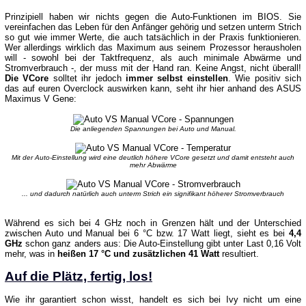
Prinzipiell haben wir nichts gegen die Auto-Funktionen im BIOS. Sie
vereinfachen das Leben für den Anfänger gehörig und setzen unterm Strich
so gut wie immer Werte, die auch tatsächlich in der Praxis funktionieren.
Wer allerdings wirklich das Maximum aus seinem Prozessor herausholen
will - sowohl bei der Taktfrequenz, als auch minimale Abwärme und
Stromverbrauch -, der muss mit der Hand ran. Keine Angst, nicht überall!
Die VCore
solltet ihr jedoch
immer selbst einstellen
. Wie positiv sich
das auf euren Overclock auswirken kann, seht ihr hier anhand des ASUS
Maximus V Gene:
Die anliegenden Spannungen bei Auto und Manual.
Mit der Auto-Einstellung wird eine deutlich höhere VCore gesetzt und damit entsteht auch
mehr Abwärme
... und dadurch natürlich auch unterm Strich ein signifikant höherer Stromverbrauch
Während es sich bei 4 GHz noch in Grenzen hält und der Unterschied
zwischen Auto und Manual bei 6 °C bzw. 17 Watt liegt, sieht es bei
4,4
GHz
schon ganz anders aus: Die Auto-Einstellung gibt unter Last 0,16 Volt
mehr, was in
heißen 17 °C und zusätzlichen 41 Watt
resultiert.
Auf die Plätz, fertig, los!
Wie ihr garantiert schon wisst, handelt es sich bei Ivy nicht um eine