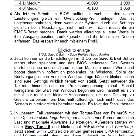
Als letzten Schritt im BIOS solltet ihr euch mit den neuen
Einstellungen gleich ein Overclocking-Profil anlegen. Das ist
ungeheuer praktisch, denn wenn euer System durch die Settings
plötzlich beim Neustart gar nicht mehr will, dann müsst ihr ein
CMOS-Reset machen. Damit werden allerdings all eure Werte in
ihre Ausgangsposition zurückgesetzt und ihr könnt von Neuem
anfangen. Das erspart ihr euch mit einem Profil.
BIOS: Save & Exit => Save Profiles / Load Profiles
Jetzt können wir die Einstellungen im BIOS per
Save & Exit
-Button
rechts oben speichern und das BIOS verlassen. Das System
startet nun neu und setzt zum ersten Mal eure neuen Werte und
bootet daraufhin hoffentlich problemlos ins Windows. Sollte der
Bootvorgang schon vor dem Windows-Logo hängen bleiben, dann
sind eure Settings wirklich fernab von stabil. Setzt entweder die
Taktrate hinunter oder die Prozessorspannung hinauf. Sobald
wenigstens der Start von Windows begonnen wird, handelt es sich
meist nur mehr um kleinere Anpassungen, um den Desktop zu
Gesicht zu bekommen. Das heißt allerdings noch nicht, dass das
System nun erfolgreich übertaktet wurde. Es folgt der Stabilitätstest
...
In unserem Fall verwenden wir den Torture-Test von
Prime95
mit
der Option
In-place large FFTs
, um auf allen vier Kernen ordentlich
Last und maximale Abwärme zu erzeugen. Außerdem starten wir
noch
Easy Tune 6
und klicken auf
HW-Monitor
und
Fan/Temp.
Jetzt sehen wir in Echtzeit die aktuell gemessene CPU-Temperatur
und Lüfterdrehzahl, damit wir diese jederzeit im Auge behalten