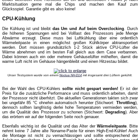
Marktsituation gerne mal die Chips und machen den Kauf zum
Glücksspiel. Garantie gibt es also keine!
CPU-Kühlung
Die Kühlung ist und bleibt
das Um und Auf beim Overclocking
. Durch
die höheren Spannungen wird bei Volllast des Prozessors jede Menge
Abwärme erzeugt. Diese muss bei Luftkühlung über eine ordentlich
Wärmeleitpaste in einen möglichst großen Kühlkörper abtransportiert
werden. Dort müssen grundsätzlich 1-2 Stück aktive CPU-Lüfter die
Wärme abnehmen und im besten Fall gleich aus dem Case verbannen.
Dabei können auch ein oder mehrere Gehäuselüfter mithelfen, damit die
warme Luft nicht im Gehäuse hängenbleibt und einen Hitzestau bildet.
Unser Testsystem wurde von einem
Noctua NH-D14
mit insgesamt drei Lüftern gekühlt.
Bei der Wahl des CPU-Kühlers
sollte nicht gespart werden!
Er ist der
Preis für die zusätzliche Performance und muss ordentlich arbeiten, damit
der Prozessor nicht überhitzt. Die aktuellen Generationen takten sich zwar
bei ungefähr 85 °C ohnehin automatisch herunter (Stichwort:
Throttling
),
dennoch sollten langfristig derlei hohe Temperaturen vermieden werden,
um die Qualität des Prozessor zu schonen (Stichwort:
Degrading
). Aber
das erörtern wir auf der folgenden Seite noch genauer.
Ebenfalls wichtig ist die Qualität und das Alter der
Wärmeleitpaste
. Bitte
nehmt keine 7 Jahre alte Noname-Paste für einen High-End-Kühler! Auch
die Montage ist nicht zu vernachlässigen und sollte entsprechend der