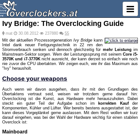
Ivy Bridge: The Overclocking Guide
mat
30.08.2012
237880
55
Mit der aktuellen Prozessorgeneration
Ivy Bridge
kann
Intel dank neuer Fertigungstechnik in 22 nm den
Stromverbrauch senken und dennoch gleichzeitig für
mehr Leistung
im
Mainstream-Sektor sorgen. Wem der Leistungssprung mit seinem
Core i5-
3570K und i7-3770K
nicht ausreicht, der kann derzeit so einfach wie noch
nie zuvor die CPU übertakten. Wir zeigen euch, wie ihr das Maximum aus
"Ivy" herausholt.
Choose your weapons
Auch wenn wir davon ausgehen, dass ihr mit den Grundlagen des
Übertaktens vertraut seid, weisen wir trotzdem gerne darauf hin:
Overclocking ist die Kunst, aus Hardware mehr herauszuholen. Dabei
steckt ein guter Teil der Aufgabe schon im
korrekten Kauf
der
Komponenten, Kühler und Lüfter. Wer bereits bestens ausgestattet ist, der
kann dieses Vorgeplänkel gerne auslassen. Mit dem Rest wollen wir kurz
darauf eingehen, was bei der Wahl der Hardware wichtig für einen stabilen
Overclock ist:
Mainboard