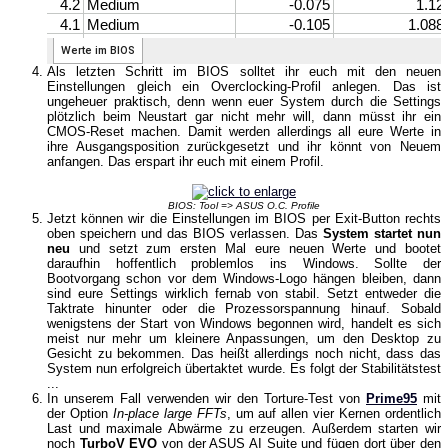
Als letzten Schritt im BIOS solltet ihr euch mit den neuen
Einstellungen gleich ein Overclocking-Profil anlegen. Das ist
ungeheuer praktisch, denn wenn euer System durch die Settings
plötzlich beim Neustart gar nicht mehr will, dann müsst ihr ein
CMOS-Reset machen. Damit werden allerdings all eure Werte in
ihre Ausgangsposition zurückgesetzt und ihr könnt von Neuem
anfangen. Das erspart ihr euch mit einem Profil.
BIOS: Tool => ASUS O.C. Profile
Jetzt können wir die Einstellungen im BIOS per Exit-Button rechts
oben speichern und das BIOS verlassen. Das
System startet nun
neu
und setzt zum ersten Mal eure neuen Werte und bootet
daraufhin hoffentlich problemlos ins Windows. Sollte der
Bootvorgang schon vor dem Windows-Logo hängen bleiben, dann
sind eure Settings wirklich fernab von stabil. Setzt entweder die
Taktrate hinunter oder die Prozessorspannung hinauf. Sobald
wenigstens der Start von Windows begonnen wird, handelt es sich
meist nur mehr um kleinere Anpassungen, um den Desktop zu
Gesicht zu bekommen. Das heißt allerdings noch nicht, dass das
System nun erfolgreich übertaktet wurde. Es folgt der Stabilitätstest
...
In unserem Fall verwenden wir den Torture-Test von
Prime95
mit
der Option
In-place large FFTs
, um auf allen vier Kernen ordentlich
Last und maximale Abwärme zu erzeugen. Außerdem starten wir
noch
TurboV EVO
von der ASUS AI Suite und fügen dort über den