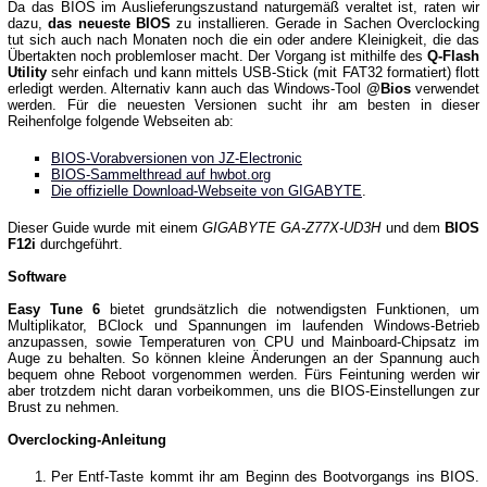
Da das BIOS im Auslieferungszustand naturgemäß veraltet ist, raten wir
dazu,
das neueste BIOS
zu installieren. Gerade in Sachen Overclocking
tut sich auch nach Monaten noch die ein oder andere Kleinigkeit, die das
Übertakten noch problemloser macht. Der Vorgang ist mithilfe des
Q-Flash
Utility
sehr einfach und kann mittels USB-Stick (mit FAT32 formatiert) flott
erledigt werden. Alternativ kann auch das Windows-Tool
@Bios
verwendet
werden. Für die neuesten Versionen sucht ihr am besten in dieser
Reihenfolge folgende Webseiten ab:
BIOS-Vorabversionen von JZ-Electronic
BIOS-Sammelthread auf hwbot.org
Die offizielle Download-Webseite von GIGABYTE
.
Dieser Guide wurde mit einem
GIGABYTE GA-Z77X-UD3H
und dem
BIOS
F12i
durchgeführt.
Software
Easy Tune 6
bietet grundsätzlich die notwendigsten Funktionen, um
Multiplikator, BClock und Spannungen im laufenden Windows-Betrieb
anzupassen, sowie Temperaturen von CPU und Mainboard-Chipsatz im
Auge zu behalten. So können kleine Änderungen an der Spannung auch
bequem ohne Reboot vorgenommen werden. Fürs Feintuning werden wir
aber trotzdem nicht daran vorbeikommen, uns die BIOS-Einstellungen zur
Brust zu nehmen.
Overclocking-Anleitung
Per Entf-Taste kommt ihr am Beginn des Bootvorgangs ins BIOS.