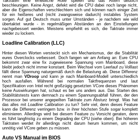
Taktraten eine erhebliche Rolle spielen und das Altern deutlich
beschleunigen. Keine Angst, defekt wird die CPU dabei noch lange nicht,
aber die Eigenschaften verschlechtern sich und können nach einiger Zeit
für ein heißeres und (nicht zwangsweise dadurch) instabiles System
sorgen. Auf gut Deutsch muss unter Umständen - je nachdem wie wild
übertaktet wurde - in regelmäßigen Abständen an den Einstellungen
nachgebessert werden. Meistens empfiehlt es sich, die Taktrate immer
wieder zu lockern.
Loadline Calibration (LLC)
Hinter diesen Worten versteckt sich ein Mechanismus, der die Stabilität
eures Overclocks verbessert. Doch fangen wir am Anfang an: Eure CPU
bekommt zwar eine fix zugewiesene Spannung vom Mainboard, diese
bleibt jedoch nicht immer konstant. Beim Wechsel vom Leerlauf zu Volllast
fällt diese Spannung naturgemäß durch die Belastung ab. Diese Differenz
nennt man
VDroop
und kann je nach Mainboard-Modell unterschiedlich
hoch ausfallen. Während bei normalen Taktfrequenzen und laut
Spezifikation von Intel recht großzügig gesetzten VCore dieses Phänomen
keine Auswirkungen hat, schaut es bei uns anders aus. Das Starten des
Stabilitätstests kann demnach zu einem Spannungsabfall führen, der den
Prozessor bei unserer angepeilten Taktrate zum Absturz bringt. Was hat
das alles mit
Loadline Calibration
zu tun? Sehr viel, denn dieses Feature
kann die Differenz verringern bzw. in ihrer höchsten Stufe sogar komplett
eliminieren. Allerdings wird bei diesem Feature zu Vorsicht geraten, denn
es führt langfristig zu einem Degrading der CPU (siehe oben). Bei höheren
Taktraten werdet ihr allerdings nicht darum herum kommen, um nicht
unnötig viel VCore geben zu müssen.
Auto VS Manual im BIOS