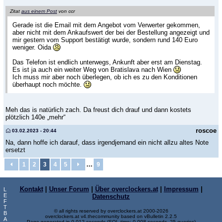
Zitat
aus einem Post
von ccr
Gerade ist die Email mit dem Angebot vom Verwerter gekommen,
aber nicht mit dem Ankaufswert der bei der Bestellung angezeigt und
mir gestern vom Support bestätigt wurde, sondern rund 140 Euro
weniger. Oida
Das Telefon ist endlich unterwegs, Ankunft aber erst am Dienstag.
Es ist ja auch ein weiter Weg von Bratislava nach Wien
Ich muss mir aber noch überlegen, ob ich es zu den Konditionen
überhaupt noch möchte.
Meh das is natürlich zach. Da freust dich drauf und dann kostets
plötzlich 140e „mehr“
roscoe
03.02.2023 - 20:44
Na, dann hoffe ich darauf, dass irgendjemand ein nicht allzu altes Note
ersetzt
…
1
2
3
4
5
9
Kontakt
|
Unser Forum
|
Über overclockers.at
|
Impressum
|
L
E
Datenschutz
F
T
© all rights reserved by overclockers.at 2000-2026
B
overclockers.at v4.thecommunity based on vBulletin 2.2.5
A
Page generated in 0.012 seconds (SQL-time: 0.008 seconds, 25 queries)