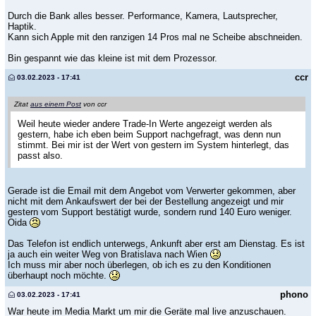
Durch die Bank alles besser. Performance, Kamera, Lautsprecher,
Haptik.
Kann sich Apple mit den ranzigen 14 Pros mal ne Scheibe abschneiden.
Bin gespannt wie das kleine ist mit dem Prozessor.
ccr
03.02.2023 - 17:41
Zitat
aus einem Post
von ccr
Weil heute wieder andere Trade-In Werte angezeigt werden als
gestern, habe ich eben beim Support nachgefragt, was denn nun
stimmt. Bei mir ist der Wert von gestern im System hinterlegt, das
passt also.
Gerade ist die Email mit dem Angebot vom Verwerter gekommen, aber
nicht mit dem Ankaufswert der bei der Bestellung angezeigt und mir
gestern vom Support bestätigt wurde, sondern rund 140 Euro weniger.
Oida
Das Telefon ist endlich unterwegs, Ankunft aber erst am Dienstag. Es ist
ja auch ein weiter Weg von Bratislava nach Wien
Ich muss mir aber noch überlegen, ob ich es zu den Konditionen
überhaupt noch möchte.
phono
03.02.2023 - 17:41
War heute im Media Markt um mir die Geräte mal live anzuschauen.