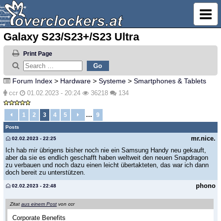
Galaxy S23/S23+/S23 Ultra
Print Page
Forum Index
>
Hardware
>
Systeme
>
Smartphones & Tablets
ccr
01.02.2023 - 20:24
36218
134
…
1
2
3
4
5
9
Posts
mr.nice.
02.02.2023 - 22:25
Ich hab mir übrigens bisher noch nie ein Samsung Handy neu gekauft,
aber da sie es endlich geschafft haben weltweit den neuen Snapdragon
zu verbauen und noch dazu einen leicht übertakteten, das war ich dann
doch bereit zu unterstützen.
phono
02.02.2023 - 22:48
Zitat
aus einem Post
von ccr
Corporate Benefits