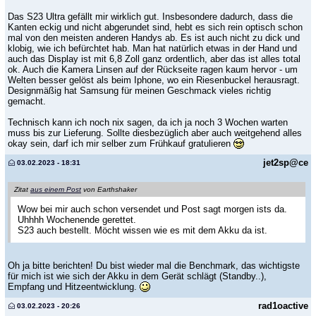
Das S23 Ultra gefällt mir wirklich gut. Insbesondere dadurch, dass die
Kanten eckig und nicht abgerundet sind, hebt es sich rein optisch schon
mal von den meisten anderen Handys ab. Es ist auch nicht zu dick und
klobig, wie ich befürchtet hab. Man hat natürlich etwas in der Hand und
auch das Display ist mit 6,8 Zoll ganz ordentlich, aber das ist alles total
ok. Auch die Kamera Linsen auf der Rückseite ragen kaum hervor - um
Welten besser gelöst als beim Iphone, wo ein Riesenbuckel herausragt.
Designmäßig hat Samsung für meinen Geschmack vieles richtig
gemacht.
Technisch kann ich noch nix sagen, da ich ja noch 3 Wochen warten
muss bis zur Lieferung. Sollte diesbezüglich aber auch weitgehend alles
okay sein, darf ich mir selber zum Frühkauf gratulieren
jet2sp@ce
03.02.2023 - 18:31
Zitat
aus einem Post
von Earthshaker
Wow bei mir auch schon versendet und Post sagt morgen ists da.
Uhhhh Wochenende gerettet.
S23 auch bestellt. Möcht wissen wie es mit dem Akku da ist.
Oh ja bitte berichten! Du bist wieder mal die Benchmark, das wichtigste
für mich ist wie sich der Akku in dem Gerät schlägt (Standby..),
Empfang und Hitzeentwicklung.
rad1oactive
03.02.2023 - 20:26