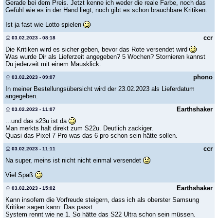
Gerade bei dem Preis. Jetzt kenne ich weder die reale Farbe, noch das
Gefühl wie es in der Hand liegt, noch gibt es schon brauchbare Kritiken.
Ist ja fast wie Lotto spielen
ccr
03.02.2023 - 08:18
Die Kritiken wird es sicher geben, bevor das Rote versendet wird
Was wurde Dir als Lieferzeit angegeben? 5 Wochen? Stornieren kannst
Du jederzeit mit einem Mausklick.
phono
03.02.2023 - 09:07
In meiner Bestellungsübersicht wird der 23.02.2023 als Lieferdatum
angegeben.
Earthshaker
03.02.2023 - 11:07
...und das s23u ist da
Man merkts halt direkt zum S22u. Deutlich zackiger.
Quasi das Pixel 7 Pro was das 6 pro schon sein hätte sollen.
ccr
03.02.2023 - 11:11
Na super, meins ist nicht nicht einmal versendet
Viel Spaß
Earthshaker
03.02.2023 - 15:02
Kann insofern die Vorfreude steigern, dass ich als oberster Samsung
Kritiker sagen kann: Das passt.
System rennt wie ne 1. So hätte das S22 Ultra schon sein müssen.