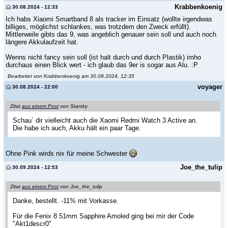
Krabbenkoenig
30.08.2024 - 12:33
Ich habs Xiaomi Smartband 8 als tracker im Einsatz (wollte irgendwas
billiges, möglichst schlankes, was trotzdem den Zweck erfüllt).
Mittlerweile gibts das 9, was angeblich genauer sein soll und auch noch
längere Akkulaufzeit hat.
Wenns nicht fancy sein soll (ist halt durch und durch Plastik) imho
durchaus einen Blick wert - ich glaub das 9er is sogar aus Alu. :P
Bearbeitet von Krabbenkoenig am 30.08.2024, 12:35
voyager
30.08.2024 - 22:00
Zitat
aus einem Post
von Starsky
Schau´ dir vielleicht auch die Xaomi Redmi Watch 3 Active an.
Die habe ich auch, Akku hält ein paar Tage.
Ohne Pink wirds nix für meine Schwester
Joe_the_tulip
30.09.2024 - 12:53
Zitat
aus einem Post
von Joe_the_tulip
Danke, bestellt. -11% mit Vorkasse.
Für die Fenix 8 51mm Sapphire Amoled ging bei mir der Code
"Akt1descr0"