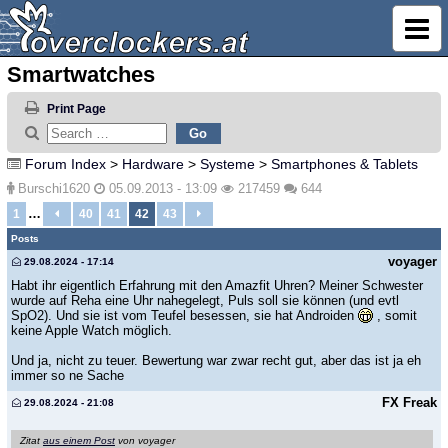
Smartwatches
Print Page
Forum Index
>
Hardware
>
Systeme
>
Smartphones & Tablets
Burschi1620
05.09.2013 - 13:09
217459
644
…
1
40
41
42
43
Posts
voyager
29.08.2024 - 17:14
Habt ihr eigentlich Erfahrung mit den Amazfit Uhren? Meiner Schwester
wurde auf Reha eine Uhr nahegelegt, Puls soll sie können (und evtl
SpO2). Und sie ist vom Teufel besessen, sie hat Androiden
, somit
keine Apple Watch möglich.
Und ja, nicht zu teuer. Bewertung war zwar recht gut, aber das ist ja eh
immer so ne Sache
FX Freak
29.08.2024 - 21:08
Zitat
aus einem Post
von voyager