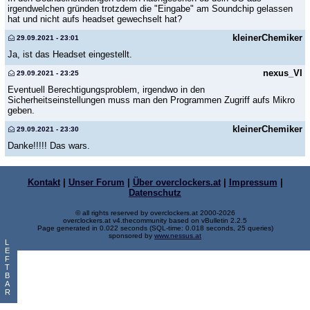
irgendwelchen gründen trotzdem die "Eingabe" am Soundchip gelassen
hat und nicht aufs headset gewechselt hat?
kleinerChemiker
29.09.2021 - 23:01
Ja, ist das Headset eingestellt.
nexus_VI
29.09.2021 - 23:25
Eventuell Berechtigungsproblem, irgendwo in den
Sicherheitseinstellungen muss man den Programmen Zugriff aufs Mikro
geben.
kleinerChemiker
29.09.2021 - 23:30
Danke!!!!! Das wars.
Kontakt
|
Unser Forum
|
Über overclockers.at
|
Impressum
|
Datenschutz
© all rights reserved by overclockers.at 2000-2026
overclockers.at v4.thecommunity based on vBulletin 2.2.5
Page generated in 0.022 seconds (SQL-time: 0.018 seconds, 25 queries)
sponsored by
www.nessus.at
L
E
F
T
B
A
R