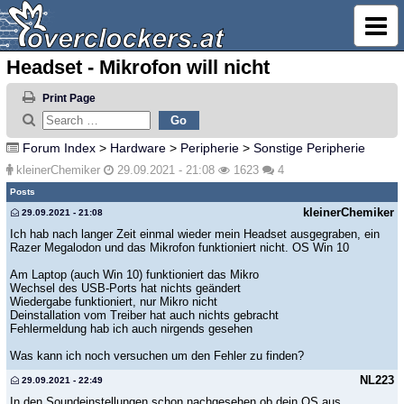
Headset - Mikrofon will nicht
Print Page
Forum Index
>
Hardware
>
Peripherie
>
Sonstige Peripherie
kleinerChemiker
29.09.2021 - 21:08
1623
4
Posts
kleinerChemiker
29.09.2021 - 21:08
Ich hab nach langer Zeit einmal wieder mein Headset ausgegraben, ein
Razer Megalodon und das Mikrofon funktioniert nicht. OS Win 10
Am Laptop (auch Win 10) funktioniert das Mikro
Wechsel des USB-Ports hat nichts geändert
Wiedergabe funktioniert, nur Mikro nicht
Deinstallation vom Treiber hat auch nichts gebracht
Fehlermeldung hab ich auch nirgends gesehen
Was kann ich noch versuchen um den Fehler zu finden?
NL223
29.09.2021 - 22:49
In den Soundeinstellungen schon nachgesehen ob dein OS aus