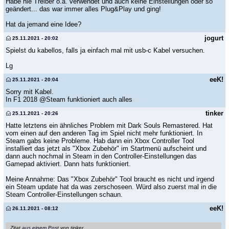
Habe nie Treiber o.ä. verwendet und auch keine Einstellungen oder so
geändert... das war immer alles Plug&Play und ging!
Hat da jemand eine Idee?
jogurt
25.11.2021 - 20:02
Spielst du kabellos, falls ja einfach mal mit usb-c Kabel versuchen.
Lg
eeK!
25.11.2021 - 20:04
Sorry mit Kabel.
In F1 2018 @Steam funktioniert auch alles
tinker
25.11.2021 - 20:26
Hatte letztens ein ähnliches Problem mit Dark Souls Remastered. Hat
vom einen auf den anderen Tag im Spiel nicht mehr funktioniert. In
Steam gabs keine Probleme. Hab dann ein Xbox Controller Tool
installiert das jetzt als "Xbox Zubehör" im Startmenü aufscheint und
dann auch nochmal in Steam in den Controller-Einstellungen das
Gamepad aktiviert. Dann hats funktioniert.
Meine Annahme: Das "Xbox Zubehör" Tool braucht es nicht und irgend
ein Steam update hat da was zerschoseen. Würd also zuerst mal in die
Steam Controller-Einstellungen schaun.
eeK!
26.11.2021 - 08:12
Zitat
aus einem Post
von tinker