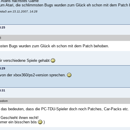
! Ataris nächstes Game"
um Atari, die schlimmsten Bugs wurden zum Glück eh schon mit dem Patch 
vidia5 am 15.11.2007, 14:28
4:25
5
msten Bugs wurden zum Glück eh schon mit dem Patch behoben.
r verschiedene Spiele gehabt
4:29
von der xbox360/ps2-version sprechen.
4:31
Bodom
 das bedeuten, dass die PC-TDU-Spieler doch noch Patches, Car-Packs et
Geschieht ihnen recht!
immer ein bisschen bös
)