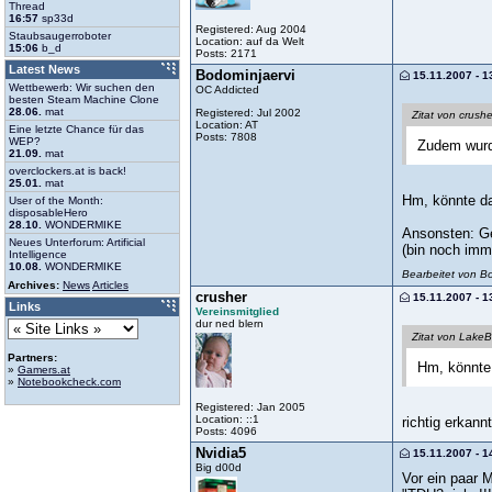
Thread
16:57
sp33d
Registered: Aug 2004
Staubsaugerroboter
Location: auf da Welt
15:06
b_d
Posts: 2171
Latest News
Bodominjaervi
15.11.2007 - 1
Wettbewerb: Wir suchen den
OC Addicted
besten Steam Machine Clone
28.06.
mat
Registered: Jul 2002
Zitat von crushe
Location: AT
Eine letzte Chance für das
Posts: 7808
WEP?
Zudem wurde
21.09.
mat
overclockers.at is back!
25.01.
mat
Hm, könnte d
User of the Month:
disposableHero
28.10.
WONDERMIKE
Ansonsten: Ge
Neues Unterforum: Artificial
(bin noch imm
Intelligence
10.08.
WONDERMIKE
Bearbeitet von B
Archives:
News
Articles
crusher
15.11.2007 - 1
Links
Vereinsmitglied
dur ned blern
Zitat von Lake
Partners:
Hm, könnte
»
Gamers.at
»
Notebookcheck.com
Registered: Jan 2005
Location: ::1
richtig erkann
Posts: 4096
Nvidia5
15.11.2007 - 1
Big d00d
Vor ein paar M