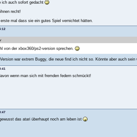
 ich auch sofort gedacht
ihnen recht!
erste mal dass sie ein gutes Spiel vernichtet hätten.
5:12
y
hl von der xbox360/ps2-version sprechen.
 Version war extrem Buggy, die neue find ich nicht so. Könnte aber auch sein 
8:41
davon wenn man sich mit fremden federn schmückt!
8:47
 gewusst das atari überhaupt noch am leben ist