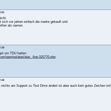
8:51
icht.
t sich vor jahren einfach die marke gekauft und
ither als namen.
2:33
angst um TDU hatten
com/gaming/atari/atar...fine-325770.php
2:42
 nichts am Support zu Test Drive ändert ist aber auch kein gutes Zeichen imho,