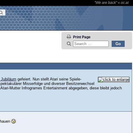
"We are back"
«
oc.at
Print Page
s Jubiläum
gefeiert. Nun stellt Atari seine Spiele-
pektakulärer Misserfolge und diverser Besitzerwechsel
 Atari-Mutter Infrogrames Entertainment abgegeben, diese bleibt jedoch
erhauen