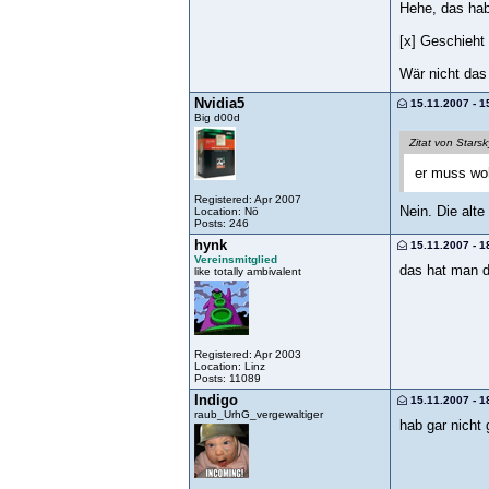
Hehe, das hab
[x] Geschieht 
Wär nicht das 
Nvidia5
15.11.2007 - 1
Big d00d
Zitat von Starsk
er muss wo
Registered: Apr 2007
Nein. Die alte
Location: Nö
Posts: 246
hynk
15.11.2007 - 1
Vereinsmitglied
das hat man 
like totally ambivalent
Registered: Apr 2003
Location: Linz
Posts: 11089
Indigo
15.11.2007 - 1
raub_UrhG_vergewaltiger
hab gar nicht