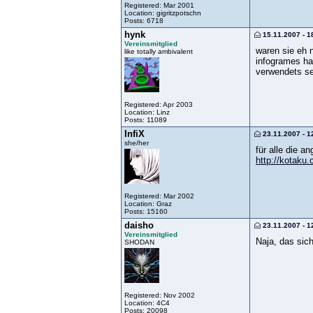
Registered: Mar 2001
Location: gigritzpotschn
Posts: 6718
hynk
15.11.2007 - 1
Vereinsmitglied
waren sie eh n
like totally ambivalent
infogrames ha
verwendets se
Registered: Apr 2003
Location: Linz
Posts: 11089
InfiX
23.11.2007 - 1
she/her
für alle die 
http://kotaku.
Registered: Mar 2002
Location: Graz
Posts: 15160
daisho
23.11.2007 - 1
Vereinsmitglied
Naja, das sich
SHODAN
Registered: Nov 2002
Location: 4C4
Posts: 20098