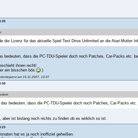
3:35
r
 die Lizenz für das aktuelle Spiel Test Drive Unlimited an die Atari-Mutter 
as bedeuten, dass die PC-TDU-Spieler doch noch Patches, Car-Packs etc.
schieht ihnen recht!
er ein bisschen bös
)
odominjaervi am 15.11.2007, 13:37
3:36
Bodom
 das bedeuten, dass die PC-TDU-Spieler doch noch Patches, Car-Packs et
t, aber ist bislang noch nichts zu finden ob es wirklich so ist.
4:23
onaten hat es ja noch inoffiziel geheißen.