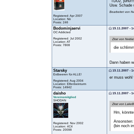
"TDU2, juhu!!
Usw. Schade 
Bearbeitet von N
Registered: Apr 2007
Location: Nö
Posts: 246
Bodominjaervi
15.11.2007 - 1
OC Addicted
Registered: Jul 2002
Zitat von Nvidia
Location: AT
Posts: 7808
die schlim
Dann haben wi
Starsky
15.11.2007 - 1
Erdbeeren für ALLE!
er muss wohl 
Registered: Aug 2004
Location: Elfenbeinturm
Posts: 14942
daisho
15.11.2007 - 1
Vereinsmitglied
SHODAN
Zitat von Lake
Hm, könnte
Ansonsten: 
Registered: Nov 2002
(bin noch 
Location: 4C4
Posts: 20098