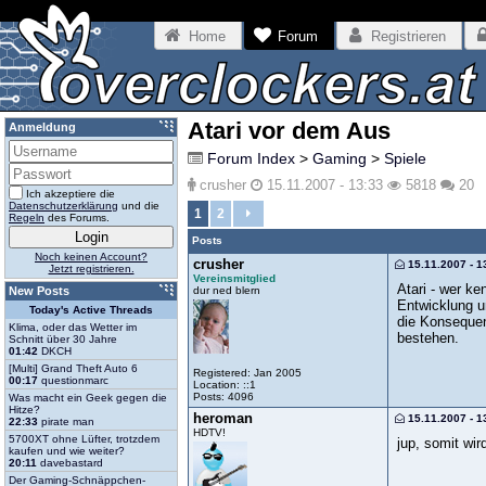
Home
Forum
Registrieren
Atari vor dem Aus
Anmeldung
Forum Index
>
Gaming
>
Spiele
crusher
15.11.2007 - 13:33
5818
20
Ich akzeptiere die
Datenschutzerklärung
und die
1
2
Regeln
des Forums.
Posts
Noch keinen Account?
crusher
15.11.2007 - 1
Jetzt registrieren.
Vereinsmitglied
Atari - wer k
dur ned blern
New Posts
Entwicklung 
Today's Active Threads
die Konsequen
Klima, oder das Wetter im
bestehen.
Schnitt über 30 Jahre
01:42
DKCH
[Multi] Grand Theft Auto 6
Registered: Jan 2005
00:17
questionmarc
Location: ::1
Posts: 4096
Was macht ein Geek gegen die
Hitze?
heroman
15.11.2007 - 1
22:33
pirate man
HDTV!
5700XT ohne Lüfter, trotzdem
jup, somit wi
kaufen und wie weiter?
20:11
davebastard
Der Gaming-Schnäppchen-