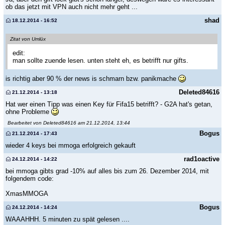
ob das jetzt mit VPN auch nicht mehr geht ...
shad
18.12.2014 - 16:52
Zitat von Umlüx
edit:
man sollte zuende lesen. unten steht eh, es betrifft nur gifts.
is richtig aber 90 % der news is schmarn bzw. panikmache
Deleted84616
21.12.2014 - 13:18
Hat wer einen Tipp was einen Key für Fifa15 betrifft? - G2A hat's getan,
ohne Probleme
Bearbeitet von Deleted84616 am 21.12.2014, 13:44
Bogus
21.12.2014 - 17:43
wieder 4 keys bei mmoga erfolgreich gekauft
rad1oactive
24.12.2014 - 14:22
bei mmoga gibts grad -10% auf alles bis zum 26. Dezember 2014, mit
folgendem code:
XmasMMOGA
Bogus
24.12.2014 - 14:24
WAAAHHH. 5 minuten zu spät gelesen ....