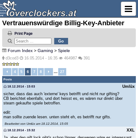
Vertrauenswürdige Billig-Key-Anbieter
Print Page
Forum Index
>
Gaming
>
Spiele
d3cod3
16.05.2014 - 16:35
464987
391
…
4
5
6
7
8
27
Posts
Umlüx
18.12.2014 - 15:03
sicher, dass das auch 'externe' keys betrifft und nicht nur gifting?
CB berichtet ebenfalls, und dort heisst es, es wären nur direkt über
steam gekaufte spiele betroffen.
edit:
man sollte zuende lesen. unten steht eh, es betrifft nur gifts.
Bearbeitet von Umlüx am 18.12.2014, 15:05
XXL
18.12.2014 - 15:32
Ja, aber den gift lock gibt's schon länger, deswegen wäre es interessant