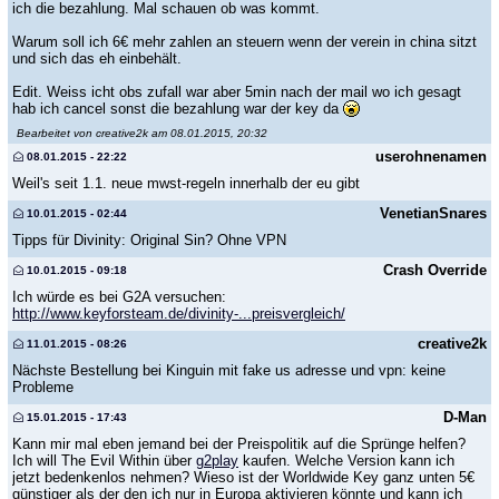
ich die bezahlung. Mal schauen ob was kommt.
Warum soll ich 6€ mehr zahlen an steuern wenn der verein in china sitzt
und sich das eh einbehält.
Edit. Weiss icht obs zufall war aber 5min nach der mail wo ich gesagt
hab ich cancel sonst die bezahlung war der key da
Bearbeitet von creative2k am 08.01.2015, 20:32
userohnenamen
08.01.2015 - 22:22
Weil's seit 1.1. neue mwst-regeln innerhalb der eu gibt
VenetianSnares
10.01.2015 - 02:44
Tipps für Divinity: Original Sin? Ohne VPN
Crash Override
10.01.2015 - 09:18
Ich würde es bei G2A versuchen:
http://www.keyforsteam.de/divinity-...preisvergleich/
creative2k
11.01.2015 - 08:26
Nächste Bestellung bei Kinguin mit fake us adresse und vpn: keine
Probleme
D-Man
15.01.2015 - 17:43
Kann mir mal eben jemand bei der Preispolitik auf die Sprünge helfen?
Ich will The Evil Within über
g2play
kaufen. Welche Version kann ich
jetzt bedenkenlos nehmen? Wieso ist der Worldwide Key ganz unten 5€
günstiger als der den ich nur in Europa aktivieren könnte und kann ich