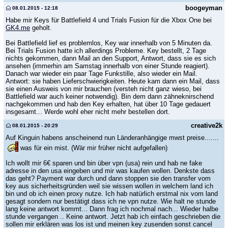
boogeyman
08.01.2015 - 12:18
Habe mir Keys für Battlefield 4 und Trials Fusion für die Xbox One bei
GK4.me
geholt.
Bei Battlefield lief es problemlos, Key war innerhalb von 5 Minuten da.
Bei Trials Fusion hatte ich allerdings Probleme. Key bestellt, 2 Tage
nichts gekommen, dann Mail an den Support, Antwort, dass sie es sich
ansehen (immerhin am Samstag innerhalb von einer Stunde reagiert).
Danach war wieder ein paar Tage Funkstille, also wieder ein Mail.
Antwort: sie haben Lieferschwierigkeiten. Heute kam dann ein Mail, dass
sie einen Ausweis von mir brauchen (versteh nicht ganz wieso, bei
Battlefield war auch keiner notwendig). Bin dem dann zähneknirschend
nachgekommen und hab den Key erhalten, hat über 10 Tage gedauert
insgesamt... Werde wohl eher nicht mehr bestellen dort.
creative2k
08.01.2015 - 20:29
Auf Kinguin habens anscheinend nun Länderanhängige mwst preise.......
was für ein mist. (Wär mir früher nicht aufgefallen)
Ich wollt mir 6€ sparen und bin über vpn (usa) rein und hab ne fake
adresse in den usa eingeben und mir was kaufen wollen. Denkste dass
das geht? Payment war durch und dann stoppen sie den transfer vom
key aus sicherheitsgründen weil sie wissen wollen in welchem land ich
bin und ob ich einen proxy nutze. Ich hab natürlich erstmal nix vom land
gesagt sondern nur bestätigt dass ich ne vpn nutze. Wie halt ne stunde
lang keine antwort kommt... Dann frag ich nochmal nach... Wieder halbe
stunde vergangen .. Keine antwort. Jetzt hab ich einfach geschrieben die
sollen mir erklären was los ist und meinen key zusenden sonst cancel