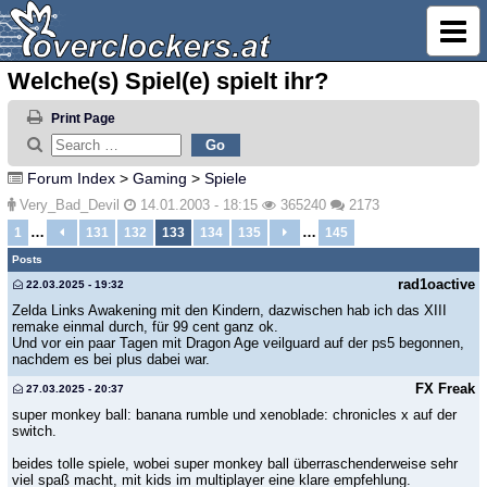
Welche(s) Spiel(e) spielt ihr?
Print Page
Forum Index
>
Gaming
>
Spiele
Very_Bad_Devil
14.01.2003 - 18:15
365240
2173
…
…
1
131
132
133
134
135
145
Posts
rad1oactive
22.03.2025 - 19:32
Zelda Links Awakening mit den Kindern, dazwischen hab ich das XIII
remake einmal durch, für 99 cent ganz ok.
Und vor ein paar Tagen mit Dragon Age veilguard auf der ps5 begonnen,
nachdem es bei plus dabei war.
FX Freak
27.03.2025 - 20:37
super monkey ball: banana rumble und xenoblade: chronicles x auf der
switch.
beides tolle spiele, wobei super monkey ball überraschenderweise sehr
viel spaß macht, mit kids im multiplayer eine klare empfehlung.