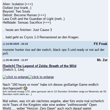
Alien: Isolation (+++)
Outlast (nur krank..)
Beyond: Two Souls
Detroit: Become Human (+++)
Lara Croft and the Guardian of Light (meh..)
Hellblade: Senuas Sacrifice (+++)
.. heute am finishen: Just Cause 3
.. bald geht es Crysis 1-3 Remastered an den Kragen.
FX Freak
14.08.2025 - 22:16
monster hunter rise auf der switch, black ops 5 und ready or not auf der
ps5.
Mr. Zet
25.08.2025 - 11:07
[Switch] The Legend of Zelda: Breath of the Wild
(Switch 1, Lite)
Nach "160 hours or more" habe ich dieses großartige Game endlich
durchgespielt!
(Ich vermute knapp 170, aber genauer als in 10 Stunden Schritten zeigt es Nintendo ab 50
Stunden nicht mehr an...)
Mal sehen, was ich als nächstes angehe, aber fürs erste mal sicherlich
nicht Tears of the Kingdom oder eine andere "zeitfressende" Open
World..... wobei "Horizon: Zero Dawn" auch noch darauf wartet