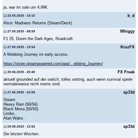
ja, war im sale um 4,99€.
b_d
23.05.2025 - 10:15
Alice: Madness Returns (Steam/Deck)
Whiggy
27.05.2025 - 08:59
F1 25, Doom the Dark Ages, Roadcraft
KruzFX
27.05.2025 - 13:54
A Webbing Journey im early access.
https://store.steampowered.com/app/...ebbing_Journey/
FX Freak
20.06.2025 - 20:40
aktuell grounded auf der switch, tolles setting, auch wenn survival spiele
normalerweise nicht meins sind.
sp33d
27.06.2025 - 23:59
Steam:
Heavy Rain (56/56)
Black Mesa (50/50)
Limbo..
Alan Wake..
sp33d
09.08.2025 - 13:52
Die letzten Wochen.