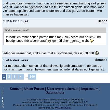
und glaub brain wenn er sagt das es seine beste anschaffung seit jahren
war/ist. war bei mir genauso. so ein teil ist einfach genial und man kann
viel damit spielen und sachen anstellen und das ganze so basteln wie
man es haben will.
Denne
02.07.2012 - 15:46
Zitat von brain_death
zusätzlich rennt couch potato (für filme), sickbeard (für serien) und
headphones (für alben) drauf
gemütlicher _gehts_ nicht
jeder der usenet hat, sollte das mal ausprobieren, das ist pflicht!
dematic
02.07.2012 - 17:11
nur mit deutschen serien ist das ein wenig problematisch. hab das so
noch nicht zum laufen bekommen. was schade ist da es echt genial ist.
…
1
2
3
106
Kontakt
|
Unser Forum
|
Über overclockers.at
|
Impressum
|
L
E
Datenschutz
F
T
© all rights reserved by overclockers.at 2000-2026
B
overclockers.at v4.thecommunity based on vBulletin 2.2.5
A
Page generated in 0.033 seconds (SQL-time: 0.029 seconds, 25 queries)
R
sponsored by
www.nessus.at