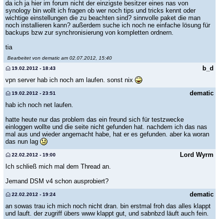
da ich ja hier im forum nicht der einzigste besitzer eines nas von
synology bin wollt ich fragen ob wer noch tips und tricks kennt oder
wichtige einstellungen die zu beachten sind? sinnvolle paket die man
noch installieren kann? außerdem suche ich noch ne einfache lösung für
backups bzw zur synchronisierung von kompletten ordnern.
tia
Bearbeitet von dematic am 02.07.2012, 15:40
b_d
19.02.2012 - 18:43
vpn server hab ich noch am laufen. sonst nix
dematic
19.02.2012 - 23:51
hab ich noch net laufen.
hatte heute nur das problem das ein freund sich für testzwecke
einloggen wollte und die seite nicht gefunden hat. nachdem ich das nas
mal aus und wieder angemacht habe, hat er es gefunden. aber ka woran
das nun lag
Lord Wyrm
22.02.2012 - 19:00
Ich schließ mich mal dem Thread an.
Jemand DSM v4 schon ausprobiert?
dematic
22.02.2012 - 19:24
an sowas trau ich mich noch nicht dran. bin erstmal froh das alles klappt
und lauft. der zugriff übers www klappt gut, und sabnbzd läuft auch fein.