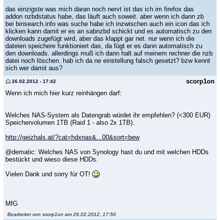
das einzigste was mich daran noch nervt ist das ich im firefox das
addon nzbdstatus habe, das läuft auch soweit. aber wenn ich dann zb
bei binsearch.info was suche habe ich inzwischen auch ein icon das ich
klicken kann damit er es an sabnzbd schickt und es automatisch zu den
downloads zugefügt wird, aber das klappt gar net. nur wenn ich die
dateien speichere funktioniert das, da fügt er es dann automatisch zu
den downloads. allerdings muß ich dann halt auf meinem rechner die nzb
datei noch löschen. hab ich da ne einstellung falsch gesetzt? bzw kennt
sich wer damit aus?
scorp1on
26.02.2012 - 17:42
Wenn ich mich hier kurz reinhängen darf:
Welches NAS-System als Datengrab würdet ihr empfehlen? (<300 EUR)
Speichervolumen 1TB (Raid 1 - also 2x 1TB).
http://geizhals.at/?cat=hdxnas&...00&sort=bew
@dematic: Welches NAS von Synology hast du und mit welchen HDDs
bestückt und wieso diese HDDs.
Vielen Dank und sorry für OT!
MfG
Bearbeitet von scorp1on am 26.02.2012, 17:50