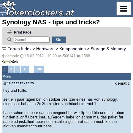
Synology NAS - tips und tricks?
Print Page
Forum Index
>
Hardware
>
Komponenten
>
Storage & Memory
dematic
18.02.2012 - 19:29
506141
1588
…
1
2
3
106
Posts
dematic
18.02.2012 - 19:29
hey und hallo,
seit ein paar tagen bin ich stolzer besitzer eines
nas
von synology.
eingebaut habe ich 2x 3tb platten von hitachi im raid 1.
habe schon ein paar sachen eingerichtet wie ftp und file und filestation
für den zugriff übers inet. außerdem habe ich schon mal das paket für
sabnzbd installiert aber noch nicht eingerichtet da ich noch keinen
aktiven usenetaccount habe.