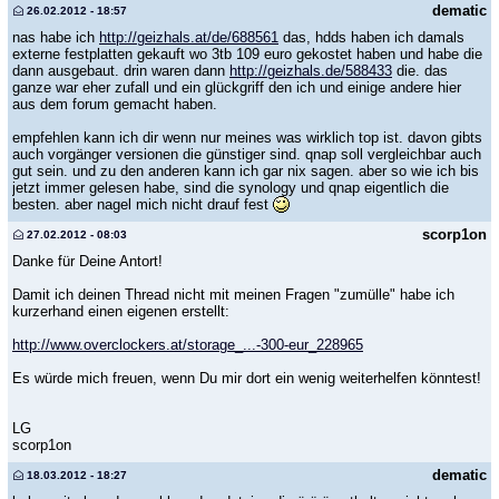
dematic
26.02.2012 - 18:57
nas habe ich
http://geizhals.at/de/688561
das, hdds haben ich damals
externe festplatten gekauft wo 3tb 109 euro gekostet haben und habe die
dann ausgebaut. drin waren dann
http://geizhals.de/588433
die. das
ganze war eher zufall und ein glückgriff den ich und einige andere hier
aus dem forum gemacht haben.
empfehlen kann ich dir wenn nur meines was wirklich top ist. davon gibts
auch vorgänger versionen die günstiger sind. qnap soll vergleichbar auch
gut sein. und zu den anderen kann ich gar nix sagen. aber so wie ich bis
jetzt immer gelesen habe, sind die synology und qnap eigentlich die
besten. aber nagel mich nicht drauf fest
scorp1on
27.02.2012 - 08:03
Danke für Deine Antort!
Damit ich deinen Thread nicht mit meinen Fragen "zumülle" habe ich
kurzerhand einen eigenen erstellt:
http://www.overclockers.at/storage_...-300-eur_228965
Es würde mich freuen, wenn Du mir dort ein wenig weiterhelfen könntest!
LG
scorp1on
dematic
18.03.2012 - 18:27