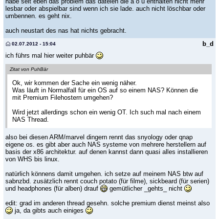
habe seit eben das problem das dateien die ä ö ü enthalten nicht mehr
lesbar oder abspielbar sind wenn ich sie lade. auch nicht löschbar oder
umbennen. es geht nix.
auch neustart des nas hat nichts gebracht.
b_d
02.07.2012 - 15:04
ich führs mal hier weiter puhbär
Zitat von PuhBär
Ok, wir kommen der Sache ein wenig näher.
Was läuft in Normalfall für ein OS auf so einem NAS? Können die
mit Premium Filehostern umgehen?
Wird jetzt allerdings schon ein wenig OT. Ich such mal nach einem
NAS Thread.
also bei diesen ARM/marvel dingern rennt das snyology oder qnap
eigene os. es gibt aber auch NAS systeme von mehrere herstellern auf
basis der x86 architektur. auf denen kannst dann quasi alles installieren
von WHS bis linux.
natürlich könnens damit umgehen. ich setze auf meinem NAS btw auf
sabnzbd. zusätzlich rennt couch potato (für filme), sickbeard (für serien)
und headphones (für alben) drauf
gemütlicher _gehts_ nicht
edit: grad im anderen thread gesehn. solche premium dienst meinst also
ja, da gibts auch einiges