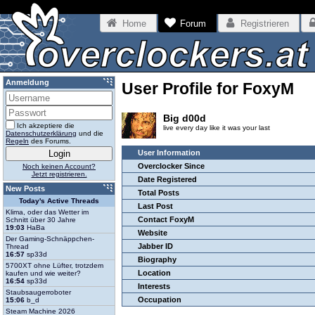
Home
Forum
Registrieren
Anmeldung
User Profile for FoxyM
Big d00d
Ich akzeptiere die
live every day like it was your last
Datenschutzerklärung
und die
Regeln
des Forums.
User Information
Overclocker Since
Noch keinen Account?
Jetzt registrieren.
Date Registered
New Posts
Total Posts
Today's Active Threads
Last Post
Klima, oder das Wetter im
Contact FoxyM
Schnitt über 30 Jahre
19:03
HaBa
Website
Der Gaming-Schnäppchen-
Jabber ID
Thread
16:57
sp33d
Biography
5700XT ohne Lüfter, trotzdem
Location
kaufen und wie weiter?
16:54
sp33d
Interests
Staubsaugerroboter
Occupation
15:06
b_d
Steam Machine 2026