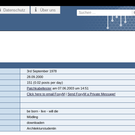
Datenschutz
Über uns
3rd September 1978
28.09.2000
151 (0.02 posts per day)
Patchkabeltester
am 07.06.2003 um 14:51
Click here to email FoxyM
|
Send FoxyM a Private Message!
be born - live - will die
Mödling
downloaden
Architekturstudentin