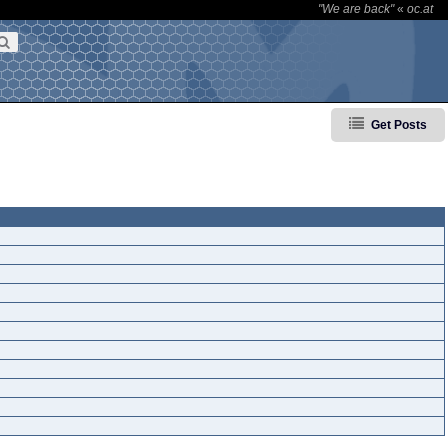
"We are back"
«
oc.at
Get Posts