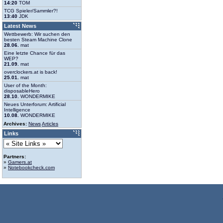
14:20
TOM
TCG Spieler/Sammler?!
13:40
JDK
Latest News
Wettbewerb: Wir suchen den
besten Steam Machine Clone
28.06.
mat
Eine letzte Chance für das
WEP?
21.09.
mat
overclockers.at is back!
25.01.
mat
User of the Month:
disposableHero
28.10.
WONDERMIKE
Neues Unterforum: Artificial
Intelligence
10.08.
WONDERMIKE
Archives:
News
Articles
Links
Partners:
»
Gamers.at
»
Notebookcheck.com