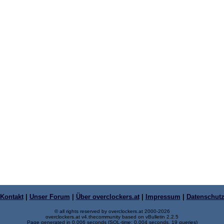
Kontakt
|
Unser Forum
|
Über overclockers.at
|
Impressum
|
Datenschut
© all rights reserved by overclockers.at 2000-2026
overclockers.at v4.thecommunity based on vBulletin 2.2.5
Page generated in 0.006 seconds (SQL-time: 0.004 seconds, 19 queries)