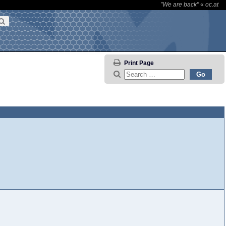
"We are back"
«
oc.at
Print Page