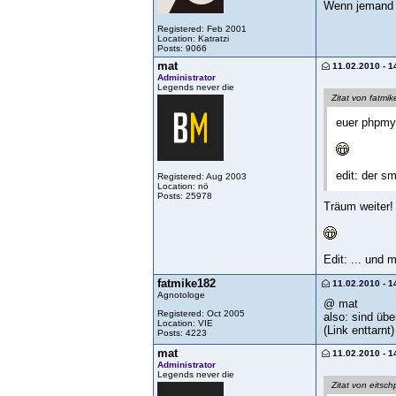
Wenn jemand e
Registered: Feb 2001
Location: Katratzi
Posts: 9066
mat
11.02.2010 - 1
Administrator
Legends never die
Zitat von fatmi
euer phpm
edit: der s
Registered: Aug 2003
Location: nö
Posts: 25978
Träum weiter!
Edit: ... und
fatmike182
11.02.2010 - 1
Agnotologe
@ mat
Registered: Oct 2005
also: sind üb
Location: VIE
(Link enttarnt)
Posts: 4223
mat
11.02.2010 - 1
Administrator
Legends never die
Zitat von eitsch