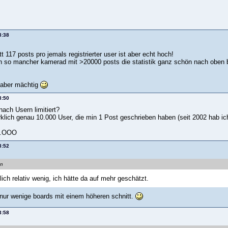
3:38
t 117 posts pro jemals registrierter user ist aber echt hoch!
ch so mancher kamerad mit >20000 posts die statistik ganz schön nach oben 
. aber mächtig
3:50
nach Usern limitiert?
rklich genau 10.000 User, die min 1 Post geschrieben haben (seit 2002 hab i
5.OOO
3:52
an
ich relativ wenig, ich hätte da auf mehr geschätzt.
h nur wenige boards mit einem höheren schnitt.
3:58