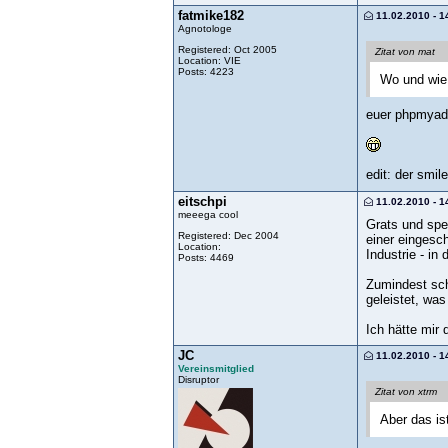
fatmike182
11.02.2010 - 1
Agnotologe
Registered: Oct 2005
Zitat von mat
Location: VIE
Posts: 4223
Wo und wie
euer phpmya
edit: der smil
eitschpi
11.02.2010 - 1
meeega cool
Grats und spe
Registered: Dec 2004
einer eingesch
Location:
Industrie - in
Posts: 4469
Zumindest sche
geleistet, wa
Ich hätte mir
JC
11.02.2010 - 1
Vereinsmitglied
Disruptor
Zitat von xtrm
Aber das is