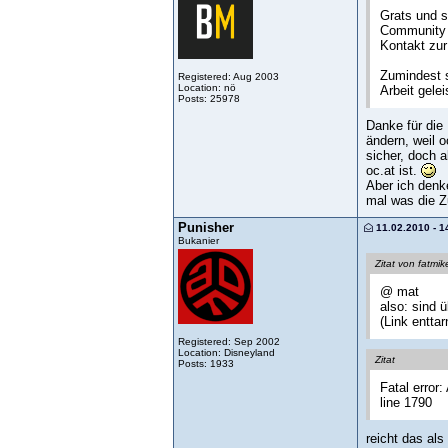
Grats und s
Community m
Kontakt zur
Zumindest s
Registered: Aug 2003
Location: nö
Arbeit gele
Posts: 25978
Danke für die 
ändern, weil o
sicher, doch 
oc.at ist.
Aber ich denk
mal was die Z
Punisher
11.02.2010 - 1
Bukanier
Zitat von fatmi
@ mat
also: sind 
(Link enttar
Registered: Sep 2002
Location: Disneyland
Zitat
Posts: 1933
Fatal error
line 1790
reicht das als