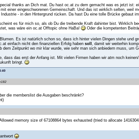
pecial thanks an Dich mat. Du hast oc.at zu dem gemacht was es jetzt ist: 
it einer eingeschworenen Gemeinschaft. Und das ist wirklich selten, weil mei
 Industrie - in den Hintergrund rücken. Da hast Du eine tolle Brücke gebaut i
cheint es für mich so, als ob Du die treibende Kraft dahinter bist. Wirklich be
istet, was wäre ein oc.at Offtopic ohne HaBa!
Oder die kompetenten Beiträg
Blumen. Es ist natürlich schon so, dass ich hinter vielen Dingen stehe und gro
c.at einfach nicht den finanziellen Erfolg haben
soll
, damit wir weiterhin kom
ab dem Zeitpunkt wo mir klar wurde, wie sehr man sich anbiedern muss, um Ge
e, dass das erst der Anfang ist. Mit vielen Firmen haben wir atm noch keinen/
ukunft bringt.
4:40
ke182
über die memberslist die Ausgaben beschränkt?
nt)
: Allowed memory size of 67108864 bytes exhausted (tried to allocate 141630
 antwort