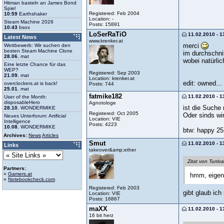
Hitman basteln an James Bond
Spiel
Registered: Feb 2004
10:59
Earthshaker
Location: -
Steam Machine 2026
Posts: 15891
10:43
bsox
LoSerRaTiO
11.02.2010 - 1
Latest News
www.krenker.at
merci
Wettbewerb: Wir suchen den
besten Steam Machine Clone
im durchschnit
28.06.
mat
wobei natürli
Eine letzte Chance für das
WEP?
Registered: Sep 2003
21.09.
mat
Location: krenker.at
edit: owned..
overclockers.at is back!
Posts: 744
25.01.
mat
fatmike182
11.02.2010 - 1
User of the Month:
disposableHero
Agnotologe
ist die Suche 
28.10.
WONDERMIKE
Registered: Oct 2005
Oder sinds wi
Neues Unterforum: Artificial
Location: VIE
Intelligence
Posts: 4223
10.08.
WONDERMIKE
btw: happy 2
Archives:
News
Articles
Smut
11.02.2010 - 1
Links
takeover&amp;ether
Zitat von Turric
Partners:
»
Gamers.at
hmm, eigenl
»
Notebookcheck.com
Registered: Feb 2003
gibt glaub ic
Location: VIE
Posts: 16867
maXX
11.02.2010 - 1
16 bit herz