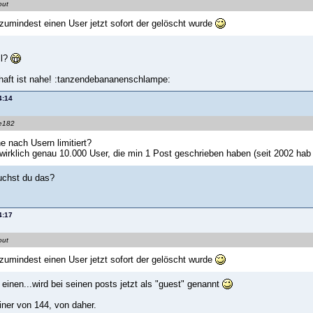
out
zumindest einen User jetzt sofort der gelöscht wurde
ll?
chaft ist nahe! :tanzendebananenschlampe:
4:14
ke182
he nach Usern limitiert?
wirklich genau 10.000 User, die min 1 Post geschrieben haben (seit 2002 hab
uchst du das?
4:17
out
zumindest einen User jetzt sofort der gelöscht wurde
einen...wird bei seinen posts jetzt als "guest" genannt
iner von 144, von daher.