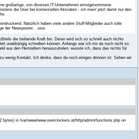
eine großartige, von diversen IT-Unternehmen ernstgenommene
stens die User bei komerziellen Aktviäten - ich mein' jetzt damit nur den
mho.
eindruckend. Natürlich haben viele andere Stuff-Mitglieder auch tolle
e der Newsposter... usw.
ßteils die treibende Kraft bin. Daran wird sich so schnell auch nichts
plett unabhängig schreiben können. Anfangs war ich mir da noch nicht so
ld aus den Herstellern herauszuholen, wusste ich, dass das nichts für
zu wenig Kontakt. Ich denke, dass da noch einiges drinnen ist. Sehen wir
42 bytes) in /var/www/www.overclockers.at/http/admin/functions.php on