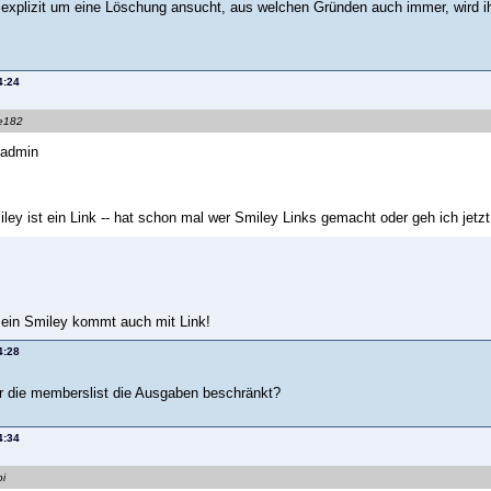
xplizit um eine Löschung ansucht, aus welchen Gründen auch immer, wird ih
4:24
ke182
yadmin
miley ist ein Link -- hat schon mal wer Smiley Links gemacht oder geh ich jetz
 mein Smiley kommt auch mit Link!
4:28
er die memberslist die Ausgaben beschränkt?
4:34
pi