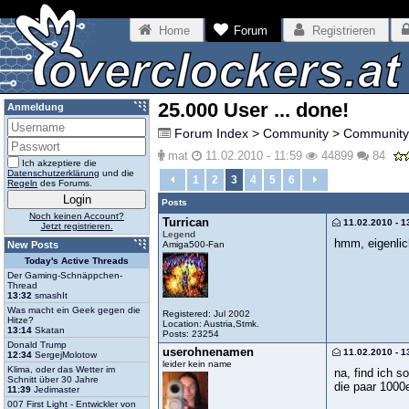
Home
Forum
Registrieren
25.000 User ... done!
Anmeldung
Forum Index
>
Community
>
Community
mat
11.02.2010 - 11:59
44899
84
Ich akzeptiere die
Datenschutzerklärung
und die
1
2
3
4
5
6
Regeln
des Forums.
Posts
Noch keinen Account?
Turrican
11.02.2010 - 1
Jetzt registrieren.
Legend
hmm, eigenlich
Amiga500-Fan
New Posts
Today's Active Threads
Der Gaming-Schnäppchen-
Thread
13:32
smashIt
Was macht ein Geek gegen die
Registered: Jul 2002
Hitze?
Location: Austria,Stmk.
13:14
Skatan
Posts: 23254
Donald Trump
userohnenamen
11.02.2010 - 1
12:34
SergejMolotow
leider kein name
Klima, oder das Wetter im
na, find ich s
Schnitt über 30 Jahre
die paar 1000e
11:39
Jedimaster
007 First Light - Entwickler von