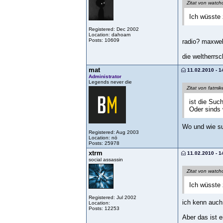
Zitat von watch
Ich wüsste 
Registered: Dec 2002
Location: dahoam
Posts: 10609
radio? maxwe
die weltherrs
mat
11.02.2010 - 1
Administrator
Legends never die
Zitat von fatmi
ist die Suc
Oder sinds 
Wo und wie s
Registered: Aug 2003
Location: nö
Posts: 25978
xtrm
11.02.2010 - 1
social assassin
Zitat von watch
Ich wüsste 
Registered: Jul 2002
ich kenn auch 
Location:
Posts: 12253
Aber das ist e