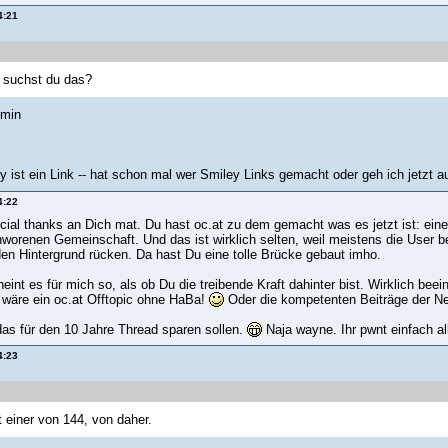
4:21
 suchst du das?
dmin
ey ist ein Link -- hat schon mal wer Smiley Links gemacht oder geh ich jetzt a
4:22
cial thanks an Dich mat. Du hast oc.at zu dem gemacht was es jetzt ist: e
worenen Gemeinschaft. Und das ist wirklich selten, weil meistens die User bei
 den Hintergrund rücken. Da hast Du eine tolle Brücke gebaut imho.
int es für mich so, als ob Du die treibende Kraft dahinter bist. Wirklich beein
s wäre ein oc.at Offtopic ohne HaBa!
Oder die kompetenten Beiträge der Ne
 das für den 10 Jahre Thread sparen sollen.
Naja wayne. Ihr pwnt einfach al
4:23
t einer von 144, von daher.