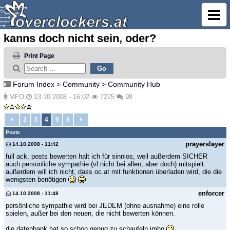
kanns doch nicht sein, oder?
Print Page
Forum Index
>
Community
>
Community Hub
MFO
13.10.2008 - 16:02
7225
98
2
3
4
5
6
Posts
prayerslayer
14.10.2008 - 11:42
full ack. posts bewerten halt ich für sinnlos, weil außerdem SICHER
auch persönliche sympathie (vl nicht bei allen, aber doch) mitspielt.
außerdem will ich nicht, dass oc.at mit funktionen überladen wird, die die
wenigsten benötigen
enforcer
14.10.2008 - 11:48
persönliche sympathie wird bei JEDEM (ohne ausnahme) eine rolle
spielen, außer bei den neuen, die nicht bewerten können.
die datenbank hat so schon genug zu schaufeln imho