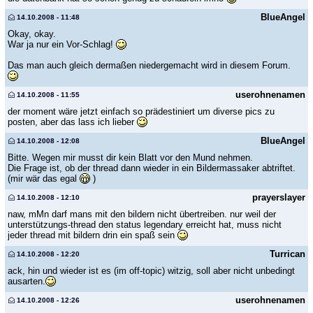
BlueAngel
14.10.2008 - 11:48
Okay, okay.
War ja nur ein Vor-Schlag!
Das man auch gleich dermaßen niedergemacht wird in diesem Forum.
userohnenamen
14.10.2008 - 11:55
der moment wäre jetzt einfach so prädestiniert um diverse pics zu
posten, aber das lass ich lieber
BlueAngel
14.10.2008 - 12:08
Bitte. Wegen mir musst dir kein Blatt vor den Mund nehmen.
Die Frage ist, ob der thread dann wieder in ein Bildermassaker abtriftet.
(mir wär das egal
)
prayerslayer
14.10.2008 - 12:10
naw, mMn darf mans mit den bildern nicht übertreiben. nur weil der
unterstützungs-thread den status legendary erreicht hat, muss nicht
jeder thread mit bildern drin ein spaß sein
Turrican
14.10.2008 - 12:20
ack, hin und wieder ist es (im off-topic) witzig, soll aber nicht unbedingt
ausarten.
userohnenamen
14.10.2008 - 12:26