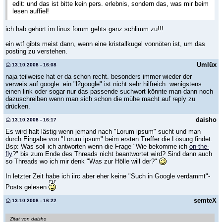
edit: und das ist bitte kein pers. erlebnis, sondern das, was mir beim
lesen auffiel!
ich hab gehört im linux forum gehts ganz schlimm zu!!!
ein wtf gibts meist dann, wenn eine kristallkugel vonnöten ist, um das
posting zu verstehen.
Umlüx
13.10.2008 - 16:08
naja teilweise hat er da schon recht. besonders immer wieder der
verweis auf google. ein "l2google" ist nicht sehr hilfreich. wenigstens
einen link oder sogar nur das passende suchwort könnte man dann noch
dazuschreiben wenn man sich schon die mühe macht auf reply zu
drücken.
daisho
13.10.2008 - 16:17
Es wird halt lästig wenn jemand nach "Lorum ipsum" sucht und man
durch Eingabe von "Lorum ipsum" beim ersten Treffer die Lösung findet.
Bsp: Was soll ich antworten wenn die Frage "Wie bekomme ich
on-the-
fly
?" bis zum Ende des Threads nicht beantwortet wird? Sind dann auch
so Threads wo ich mir denk "Was zur Hölle will der?"
In letzter Zeit habe ich iirc aber eher keine "Such in Google verdammt"-
Posts gelesen
semteX
13.10.2008 - 16:22
Zitat von daisho