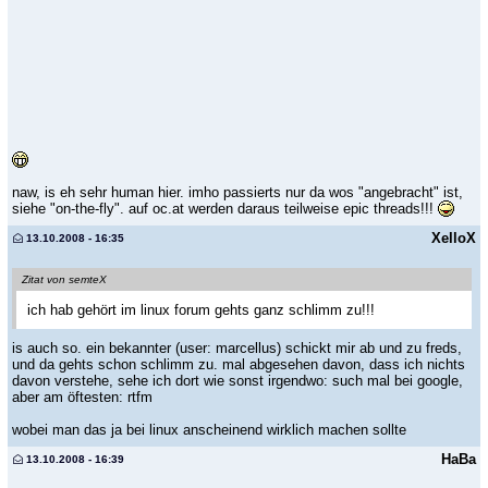
naw, is eh sehr human hier. imho passierts nur da wos "angebracht" ist,
siehe "on-the-fly". auf oc.at werden daraus teilweise epic threads!!!
XelloX
13.10.2008 - 16:35
Zitat von semteX
ich hab gehört im linux forum gehts ganz schlimm zu!!!
is auch so. ein bekannter (user: marcellus) schickt mir ab und zu freds,
und da gehts schon schlimm zu. mal abgesehen davon, dass ich nichts
davon verstehe, sehe ich dort wie sonst irgendwo: such mal bei google,
aber am öftesten: rtfm
wobei man das ja bei linux anscheinend wirklich machen sollte
HaBa
13.10.2008 - 16:39