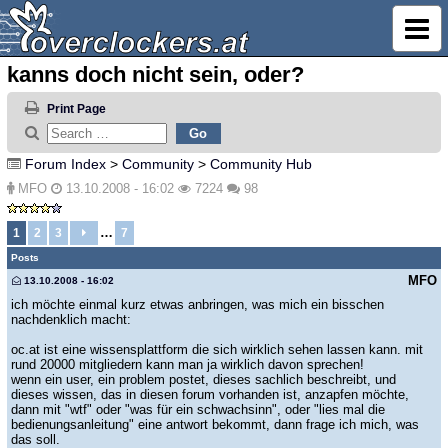
kanns doch nicht sein, oder?
Print Page
Forum Index
>
Community
>
Community Hub
MFO
13.10.2008 - 16:02
7224
98
…
1
2
3
7
Posts
MFO
13.10.2008 - 16:02
ich möchte einmal kurz etwas anbringen, was mich ein bisschen
nachdenklich macht:
oc.at ist eine wissensplattform die sich wirklich sehen lassen kann. mit
rund 20000 mitgliedern kann man ja wirklich davon sprechen!
wenn ein user, ein problem postet, dieses sachlich beschreibt, und
dieses wissen, das in diesen forum vorhanden ist, anzapfen möchte,
dann mit "wtf" oder "was für ein schwachsinn", oder "lies mal die
bedienungsanleitung" eine antwort bekommt, dann frage ich mich, was
das soll.