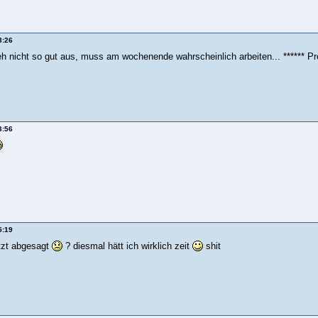
3:26
eh nicht so gut aus, muss am wochenende wahrscheinlich arbeiten... ****** Pr
3:56
5:19
etzt abgesagt
? diesmal hätt ich wirklich zeit
shit