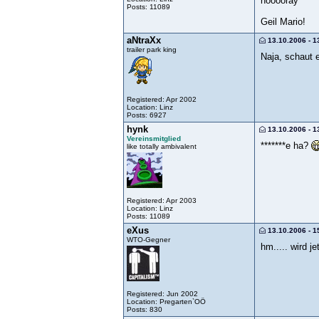
hooooray
Posts: 11089
Geil Mario!
aNtraXx
13.10.2006 - 1
trailer park king
Naja, schaut 
Registered: Apr 2002
Location: Linz
Posts: 6927
hynk
13.10.2006 - 1
Vereinsmitglied
*******e ha?
like totally ambivalent
Registered: Apr 2003
Location: Linz
Posts: 11089
eXus
13.10.2006 - 1
WTO-Gegner
hm..... wird j
Registered: Jun 2002
Location: Pregarten`OÖ
Posts: 830