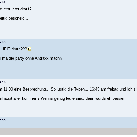
5:31
 erst jetzt drauf?
eitig bescheid...
5:39
 HEIT drauf???
ss ma die party ohne Antraxx machn
6:46
m 11:00 eine Besprechung... So lustig die Typen... 16:45 am freitag und ich 
rhaupt aller kommen? Wenns genug leute sind, dann würds eh passen.
7:00
r