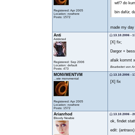
wtf? do ku
Registered: Apr 2005
bin dafür, 
Location: nowhere
Posts: 1572
made my da
Anti
13.10.2006 - 1
Addicted
[X] fix;
Dargor + bess
afaik kommt x
Registered: Sep 2006
Location: default
Bearbeitet von A
Posts: 473
MONVMENTVM
13.10.2006 - 1
...wie monvmental
[X] fix
Registered: Apr 2005
Location: nowhere
Posts: 1572
Arianrhod
13.10.2006 - 2
Bloody Newbie
ok, findet st
edit: (antraxx)