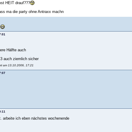
mst HEIT drauf???
dass ma die party ohne Antraxx machn
y
7:01
ere Hälfte auch
3 auch ziemlich sicher
nti am 13.10.2006, 17:21
7:07
0:11
att. arbeite ich eben nächstes wochenende