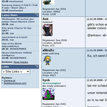
22:48
davebastard
Samsung Galaxy Z Fold 8 / Fold
8 wide / Watch Ultra 2
Registered: Apr 2004
21:09
davebastard
Location: GRAZ
Posts: 1239
Latest News
Anti
Wettbewerb: Wir suchen den
11.10.2006 - 1
besten Steam Machine Clone
Addicted
gibt's schon ei
28.06.
mat
wieder convoi
Eine letzte Chance für das
WEP?
21.09.
mat
@antraxx: ab 
overclockers.at is back!
25.01.
mat
Registered: Sep 2006
Location: default
User of the Month:
Posts: 473
disposableHero
28.10.
WONDERMIKE
aNtraXx
11.10.2006 - 1
Neues Unterforum: Artificial
trailer park king
Intelligence
Ka, ich werd 
10.08.
WONDERMIKE
Archives:
News
Articles
Links
Registered: Apr 2002
Location: Linz
Posts: 6927
Partners:
hynk
13.10.2006 - 1
»
Gamers.at
»
Notebookcheck.com
Vereinsmitglied
bei mir schaut
like totally ambivalent
unser nintend
es is nu net 
Registered: Apr 2003
Location: Linz