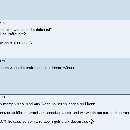
7:55
ne liste wer allers fix dabei ist?
 und treffpunkt?
wann bist du oben?
9:43
fahren wenn die ersten auch losfahren würden
1:42
s morgen bissi blöd aus. kann no net fix sagen ob i kann.
onaziclub führer kummt am samstag vorbei und wir werdn bei mir zocken mia
100% fix dass so sein wird aber i geh stark davon aus