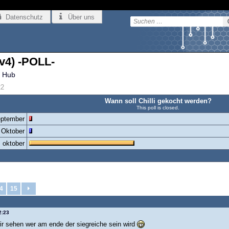
Datenschutz
Über uns
(v4) -POLL-
 Hub
2
Wann soll Chilli gekocht werden?
This poll is closed.
eptember
 Oktober
. oktober
4
15
2:23
ir sehen wer am ende der siegreiche sein wird