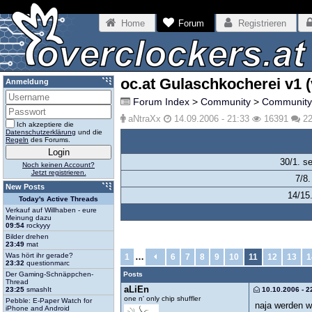
Home
Forum
Registrieren
oc.at Gulaschkocherei v1 
Anmeldung
Forum Index
>
Community
>
Community
aNtraXx
14.09.2006 - 21:33
16391
22
Ich akzeptiere die
Datenschutzerklärung
und die
Regeln
des Forums.
30/1. s
Noch keinen Account?
Jetzt registrieren.
7/8.
New Posts
14/15
Today's Active Threads
Verkauf auf Willhaben - eure
Meinung dazu
09:54
rockyyy
Bilder drehen
23:49
mat
Was hört ihr gerade?
…
1
6
7
8
9
10
11
12
13
1
23:32
questionmarc
Der Gaming-Schnäppchen-
Posts
Thread
aLiEn
23:25
smashIt
10.10.2006 - 2
one n' only chip shuffler
Pebble: E-Paper Watch for
naja werden w
iPhone and Android