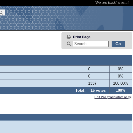
"We are back"
«
oc.at
Print Page
0
0%
0
0%
1337
100.00%
Total:
16 votes
100%
[
Edit Poll (moderators only)
]