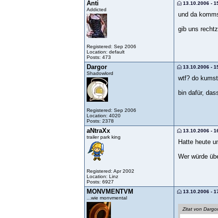
Anti
13.10.2006 - 1
Addicted
und da kommst
gib uns rechtz
Registered: Sep 2006
Location: default
Posts: 473
Dargor
13.10.2006 - 1
Shadowlord
wtf? do kumst
bin dafür, da
Registered: Sep 2006
Location: 4020
Posts: 2378
aNtraXx
13.10.2006 - 1
trailer park king
Hatte heute u
Wer würde übe
Registered: Apr 2002
Location: Linz
Posts: 6927
MONVMENTVM
13.10.2006 - 1
...wie monvmental
Zitat von Dargo