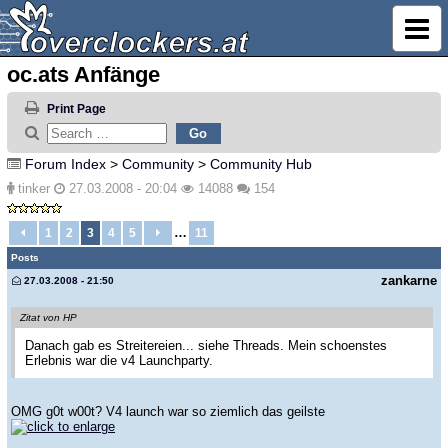
oc.ats Anfänge
Print Page
Forum Index
>
Community
>
Community Hub
tinker
27.03.2008 - 20:04
14088
154
…
1
2
3
4
5
11
Posts
zankarne
27.03.2008 - 21:50
Zitat von HP
Danach gab es Streitereien... siehe Threads. Mein schoenstes
Erlebnis war die v4 Launchparty.
OMG g0t w00t? V4 launch war so ziemlich das geilste