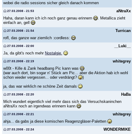
wobei die radio sessions sicher gleich danach kommen
aNtraXx
27.03.2008 - 21:53
Haha, daran kann ich ich noch ganz genau erinnern
. Metallica zieht
einfach an, gell
Turrican
27.03.2008 - 21:54
rofl, das ganze war ziemlich :cordless:
__Luki__
27.03.2008 - 22:00
Ja, da gibt's noch mehr
Nostalgie.
whitegrey
27.03.2008 - 22:19
w00t - Kille & Zank headbang Pic kann was
(war auch dort, bin sogar n' Stück am Pic... aber die Aktion hab ich wohl
schon wieder vergessen... oder verdrängt?
)
ja, das war wirklich ne schöne Zeit damals
HaBa
27.03.2008 - 22:20
Mich wundert eigentlich viel mehr dass sich das Versuchskaninchen
aNtraXx noch an irgendwas erinnern kann
whitegrey
27.03.2008 - 22:21
ahja... da gabs ja diese komischen Reagenzgläser-Paletten
WONDERMIKE
27.03.2008 - 22:24