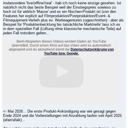
insbesondere 'live/offline'/real' - hab ich noch keine einzige gesehen. Ist
natürlich nicht das beste Beispiel weil der Einstiegspreis sowieso zu
hoch ist für wirklich 'Masse' und es ein Nischen-Produkt ist (von den
Features her explizit auf Filmproduktion/Postproduktion/Event- &
Filmequipment-Verleih plus ev. Werbeagenturen zugeschnitten) - aber als
Beispiel für 'Produktentwicklung bis tatsächliche Marktreife' lass ich es
in dem speziellen Fall (Lüftung ohne klassische mechanische Teile) auf
jeden Fall trotzdem gelten...
Beim Abspielen dieses Videos werden Daten an YouTube
übermittelt. Durch einen Klick auf das Video wird es automatisch
abgespielt und du akzeptierst damit die
Datenschutzerklärung von
YouTube bzw. Google.
<- Mai 2026... Die erste Produkt-Ankündigung war wie gesagt gegen
Ende 2024 und die Vorbestellungen mit Anzahlung laufen seit April 2025
(afair/afaik)...