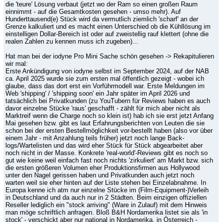
die 'teure' Lösung verbaut (jetzt wo der Ram so einen großen Raum
einnimmt - auf die Gesamtkosten gesehen - umso mehr). Auf
Hunderttausend(e) Stück wird da vermutlich ziemlich 'scharf' an der
Grenze kalkuliert und es macht einen Unterschied ob die Kühllösung im
einstelligen Dollar-Bereich ist oder auf zweistellig rauf klettert (ohne die
realen Zahlen zu kennen muss ich zugeben)...
Hat man bei der iodyne Pro Mini Sache schön gesehen -> Rekapitulieren
wir mal:
Erste Ankündigung von iodyne selbst im September 2024, auf der NAB
ca. April 2025 wurde sie zum ersten mal öffentlich gezeigt - wobei ich
glaube, dass das dort erst ein Vorführmodell war. Erste Meldungen im
Web 'shipping' / 'shipping soon' ein Jahr später im April 2026 und
tatsächlich bei Privatkunden (zu YouTubern für Reviews haben es auch
davor einzelne Stücke 'raus' geschafft - zählt für mich aber nicht als
Marktreif wenn die Charge noch so klein ist) hab ich sie erst jetzt Anfang
Mai gesehen bzw. gibt es laut Erfahrungsberichten von Leuten die sie
schon bei der ersten Bestellmöglichkeit vor-bestellt haben (also vor über
einem Jahr - mit Anzahlung teils früher) jetzt noch lange Back-
logs/Wartelisten und das wird eher Stück für Stück abgearbeitet aber
noch nicht in der Masse. Konkrete 'real-world'-Reviews gibt es noch so
gut wie keine weil einfach fast noch nichts 'zirkuliert' am Markt bzw. sich
die ersten größeren Volumen eher Produktionsfirmen aus Hollywood
unter den Nagel gerissen haben und Privatkunden auch jetzt noch
warten weil sie eher hinten auf der Liste stehen bei Einzelabnahme. In
Europa kenne ich atm nur einzelne Stücke im (Film-Equipment-)Verleih
in Deutschland und da auch nur in 2 Städten. Beim einzigen offiziellen
Reseller lediglich ein "stock arriving" (Ware in Zulauf) mit dem Hinweis
man möge schriftlich anfragen. Bloß B&H Nordamerika listet sie als 'in
stock' - verschickt aber nur national in Nordamerika. in Österreich -