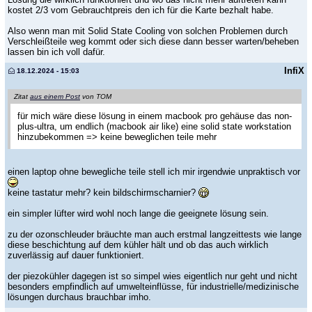
kostet 2/3 vom Gebrauchtpreis den ich für die Karte bezhalt habe.
Also wenn man mit Solid State Cooling von solchen Problemen durch
Verschleißteile weg kommt oder sich diese dann besser warten/beheben
lassen bin ich voll dafür.
InfiX
18.12.2024 - 15:03
Zitat
aus einem Post
von TOM
für mich wäre diese lösung in einem macbook pro gehäuse das non-
plus-ultra, um endlich (macbook air like) eine solid state workstation
hinzubekommen => keine beweglichen teile mehr
einen laptop ohne bewegliche teile stell ich mir irgendwie unpraktisch vor
keine tastatur mehr? kein bildschirmscharnier?
ein simpler lüfter wird wohl noch lange die geeignete lösung sein.
zu der ozonschleuder bräuchte man auch erstmal langzeittests wie lange
diese beschichtung auf dem kühler hält und ob das auch wirklich
zuverlässig auf dauer funktioniert.
der piezokühler dagegen ist so simpel wies eigentlich nur geht und nicht
besonders empfindlich auf umwelteinflüsse, für industrielle/medizinische
lösungen durchaus brauchbar imho.