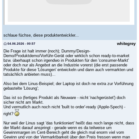
schlaue füchse, diese produktentwickler...
whitegrey
04.06.2026 - 00:57
Die Frage ist halt immer (noch); Dummy/Design-
Demo/Produktdemo/Vorführ-Gerät oder wirklich schon ready-to-market
bzw. überhaupt schon irgendwo in Produkten für den 'consumer-Markt'
oder doch nur als Angebot an die Industrie vorerst (die erst passende
Produkte für diese 'Lösungen' entwickeln und dann auch vermarkten und
tatsächlich anbieten muss)...
Also bei dem Linus-Beispiel; der Laptop ist doch ne extra zur Vorführung
gebastelte 'Lösung';
Das ist so (fertiges Produkt als Neuware - nicht 'nachgerüstet') doch
sicher nicht am Markt.
Und vermutlich auch noch nicht 'built to order'-ready (Apple-Spech) -
right?
Nur weil der Linus sagt 'das funktioniert' heißt das noch lange nicht, dass
der Markt darauf anspringt - gerade wenn es da teilweise um
Gewinnmargen im Cent-Bereich geht die gleich mal enorm viel vom
Gewinn und von der Vermarktbarkeit über den Preis fressen wenn man