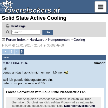
Solid State Active Cooling
Print Page
Forum Index
>
Hardware
>
Komponenten
>
Cooling
TOM
19.01.2023 - 21:54
36602
69
3
4
5
Posts
smashIt
15.12.2024 - 01:04
lol!
genau an das hab ich mich erinnern können
weil ich gerade drübergestolpert bin:
video zum piezo-fan von 2016:
Forced Convection with Solid State Piezoelectric Fan
Beim Abspielen dieses Videos werden Daten an YouTube
übermittelt. Durch einen Klick auf das Video wird es automatisch
abgespielt und du akzeptierst damit die
Datenschutzerklärung