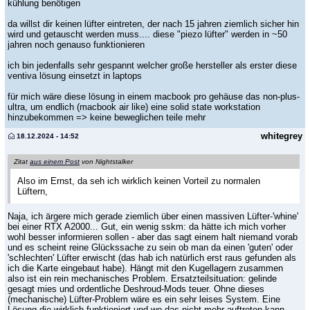
kühlung benötigen
da willst dir keinen lüfter eintreten, der nach 15 jahren ziemlich sicher hin
wird und getauscht werden muss.... diese "piezo lüfter" werden in ~50
jahren noch genauso funktionieren
ich bin jedenfalls sehr gespannt welcher große hersteller als erster diese
ventiva lösung einsetzt in laptops
für mich wäre diese lösung in einem macbook pro gehäuse das non-plus-
ultra, um endlich (macbook air like) eine solid state workstation
hinzubekommen => keine beweglichen teile mehr
whitegrey
18.12.2024 - 14:52
Zitat
aus einem Post
von Nightstalker
Also im Ernst, da seh ich wirklich keinen Vorteil zu normalen
Lüftern,
Naja, ich ärgere mich gerade ziemlich über einen massiven Lüfter-'whine'
bei einer RTX A2000... Gut, ein wenig sskm: da hätte ich mich vorher
wohl besser informieren sollen - aber das sagt einem halt niemand vorab
und es scheint reine Glückssache zu sein ob man da einen 'guten' oder
'schlechten' Lüfter erwischt (das hab ich natürlich erst raus gefunden als
ich die Karte eingebaut habe). Hängt mit den Kugellagern zusammen
also ist ein rein mechanisches Problem. Ersatzteilsituation: gelinde
gesagt mies und ordentliche Deshroud-Mods teuer. Ohne dieses
(mechanische) Lüfter-Problem wäre es ein sehr leises System. Eine
Lösung die wirklich funktioniert und wo das nicht mehr auftreten kann