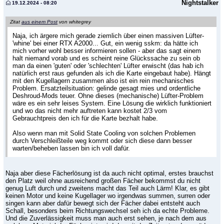
Nightstalker
19.12.2024 - 08:20
Zitat
aus einem Post
von whitegrey
Naja, ich ärgere mich gerade ziemlich über einen massiven Lüfter-
'whine' bei einer RTX A2000... Gut, ein wenig sskm: da hätte ich
mich vorher wohl besser informieren sollen - aber das sagt einem
halt niemand vorab und es scheint reine Glückssache zu sein ob
man da einen 'guten' oder 'schlechten' Lüfter erwischt (das hab ich
natürlich erst raus gefunden als ich die Karte eingebaut habe). Hängt
mit den Kugellagern zusammen also ist ein rein mechanisches
Problem. Ersatzteilsituation: gelinde gesagt mies und ordentliche
Deshroud-Mods teuer. Ohne dieses (mechanische) Lüfter-Problem
wäre es ein sehr leises System. Eine Lösung die wirklich funktioniert
und wo das nicht mehr auftreten kann kostet 2/3 vom
Gebrauchtpreis den ich für die Karte bezhalt habe.
Also wenn man mit Solid State Cooling von solchen Problemen
durch Verschleißteile weg kommt oder sich diese dann besser
warten/beheben lassen bin ich voll dafür.
Naja aber diese Fächerlösung ist da auch nicht optimal, erstes brauchst
den Platz weil ohne ausreichend großen Fächer bekommst du nicht
genug Luft durch und zweitens macht das Teil auch Lärm! Klar, es gibt
keinen Motor und keine Kugellager wo irgendwas summen, surren oder
singen kann aber dafür bewegt sich der Fächer dabei entsteht auch
Schall, besonders beim Richtungswechsel seh ich da echte Probleme.
Und die Zuverlässigkeit muss man auch erst sehen, je nach dem aus