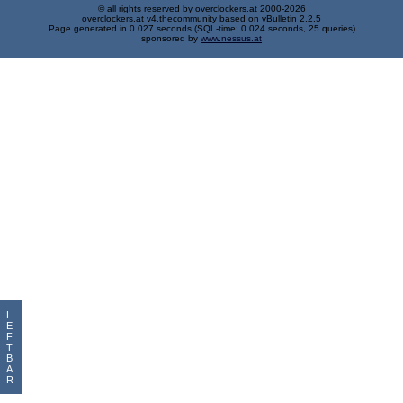
© all rights reserved by overclockers.at 2000-2026
overclockers.at v4.thecommunity based on vBulletin 2.2.5
Page generated in 0.027 seconds (SQL-time: 0.024 seconds, 25 queries)
sponsored by
www.nessus.at
L
E
F
T
B
A
R