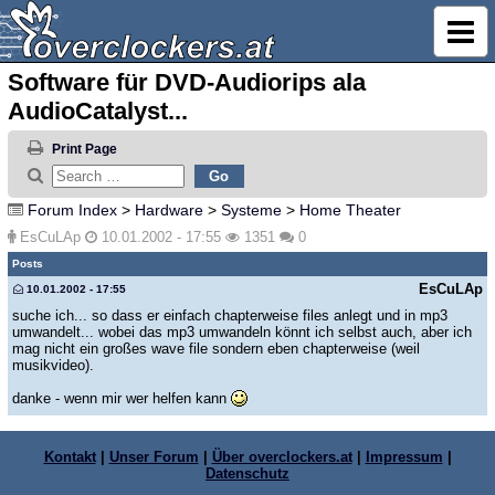
Software für DVD-Audiorips ala
AudioCatalyst...
Print Page
Forum Index
>
Hardware
>
Systeme
>
Home Theater
EsCuLAp
10.01.2002 - 17:55
1351
0
Posts
EsCuLAp
10.01.2002 - 17:55
suche ich... so dass er einfach chapterweise files anlegt und in mp3
umwandelt... wobei das mp3 umwandeln könnt ich selbst auch, aber ich
mag nicht ein großes wave file sondern eben chapterweise (weil
musikvideo).
danke - wenn mir wer helfen kann
Kontakt
|
Unser Forum
|
Über overclockers.at
|
Impressum
|
Datenschutz