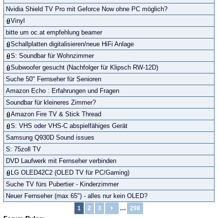
Nvidia Shield TV Pro mit Geforce Now ohne PC möglich?
Vinyl
bitte um oc.at empfehlung beamer
Schallplatten digitalisieren/neue HiFi Anlage
S: Soundbar für Wohnzimmer
Subwoofer gesucht (Nachfolger für Klipsch RW-12D)
Suche 50" Fernseher für Senioren
Amazon Echo : Erfahrungen und Fragen
Soundbar für kleineres Zimmer?
Amazon Fire TV & Stick Thread
S: VHS oder VHS-C abspielfähiges Gerät
Samsung Q930D Sound issues
S: 75zoll TV
DVD Laufwerk mit Fernseher verbinden
LG OLED42C2 (OLED TV für PC/Gaming)
Suche TV fürs Pubertier - Kinderzimmer
Neuer Fernseher (max 65") - alles nur kein OLED?
…
1
2
3
298