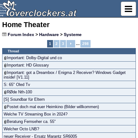
Home Theater
Forum Index
>
Hardware
>
Systeme
…
1
2
3
298
Thread
Important: Dolby-Digital und co
Important: HD Glossary
Important: got a Dreambox / Enigma 2 Receiver? Windows Gadget
inside! [V1.11]
S: 65" Oled Tv
RØde Nth-100
[S] Soundbar für Eltern
Postet doch mal euer Heimkino (Bilder willkommen)
Welche TV Streaming Box in 2024?
Beratung Fernseher ca. 55"
Welcher Octo LNB?
neuer Receiver - Ersatz Marantz SR6005