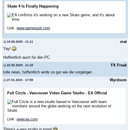
Skate 4 Is Finally Happening
EA confirms it's working on a new Skate game, and it's about
time.
Link:
www.gamespot.com
mat
19.06.2020 - 11:11
Yay!
Hoffentlich auch für den PC.
FX Freak
22.06.2020 - 11:18
tolle news, hoffentlich wirds so gut wie die vorgänger.
Wyrdsom
27.01.2021 - 17:59
Full Circle - Vancouver Video Game Studio - EA Official
Full Circle is a new studio based in Vancouver with team
members around the globe working on the next evolution of
Skate.
Link:
www.ea.com
There's a new studio in town!