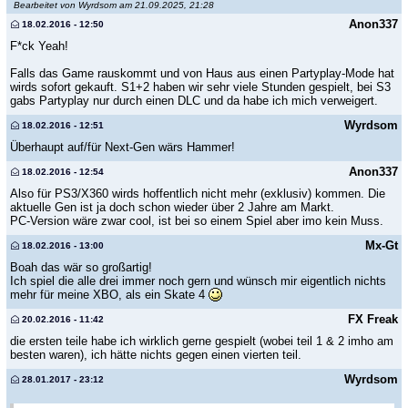
Bearbeitet von Wyrdsom am 21.09.2025, 21:28
Anon337
18.02.2016 - 12:50
F*ck Yeah!
Falls das Game rauskommt und von Haus aus einen Partyplay-Mode hat
wirds sofort gekauft. S1+2 haben wir sehr viele Stunden gespielt, bei S3
gabs Partyplay nur durch einen DLC und da habe ich mich verweigert.
Wyrdsom
18.02.2016 - 12:51
Überhaupt auf/für Next-Gen wärs Hammer!
Anon337
18.02.2016 - 12:54
Also für PS3/X360 wirds hoffentlich nicht mehr (exklusiv) kommen. Die
aktuelle Gen ist ja doch schon wieder über 2 Jahre am Markt.
PC-Version wäre zwar cool, ist bei so einem Spiel aber imo kein Muss.
Mx-Gt
18.02.2016 - 13:00
Boah das wär so großartig!
Ich spiel die alle drei immer noch gern und wünsch mir eigentlich nichts
mehr für meine XBO, als ein Skate 4
FX Freak
20.02.2016 - 11:42
die ersten teile habe ich wirklich gerne gespielt (wobei teil 1 & 2 imho am
besten waren), ich hätte nichts gegen einen vierten teil.
Wyrdsom
28.01.2017 - 23:12