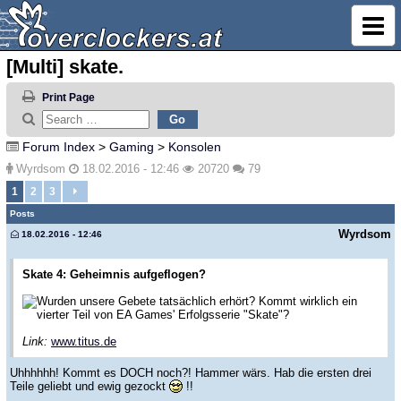
[Multi] skate.
Print Page
Forum Index
>
Gaming
>
Konsolen
Wyrdsom
18.02.2016 - 12:46
20720
79
1
2
3
Posts
Wyrdsom
18.02.2016 - 12:46
Skate 4: Geheimnis aufgeflogen?
Wurden unsere Gebete tatsächlich erhört? Kommt wirklich ein
vierter Teil von EA Games' Erfolgsserie "Skate"?
Link:
www.titus.de
Uhhhhhh! Kommt es DOCH noch?! Hammer wärs. Hab die ersten drei
Teile geliebt und ewig gezockt
!!