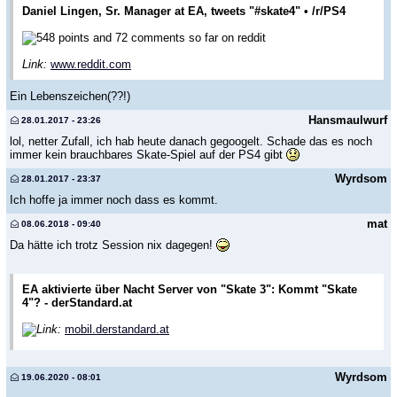
Daniel Lingen, Sr. Manager at EA, tweets "#skate4" • /r/PS4
548 points and 72 comments so far on reddit
Link:
www.reddit.com
Ein Lebenszeichen(??!)
Hansmaulwurf
28.01.2017 - 23:26
lol, netter Zufall, ich hab heute danach gegoogelt. Schade das es noch
immer kein brauchbares Skate-Spiel auf der PS4 gibt
Wyrdsom
28.01.2017 - 23:37
Ich hoffe ja immer noch dass es kommt.
mat
08.06.2018 - 09:40
Da hätte ich trotz Session nix dagegen!
EA aktivierte über Nacht Server von "Skate 3": Kommt "Skate
4"? - derStandard.at
Link:
mobil.derstandard.at
Wyrdsom
19.06.2020 - 08:01