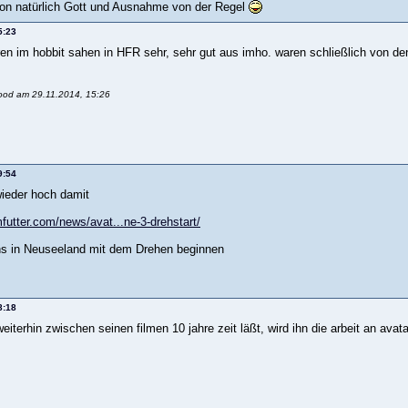
n natürlich Gott und Ausnahme von der Regel
5:23
uren im hobbit sahen in HFR sehr, sehr gut aus imho. waren schließlich von d
lood am 29.11.2014, 15:26
9:54
ieder hoch damit
mfutter.com/news/avat...ne-3-drehstart/
ens in Neuseeland mit dem Drehen beginnen
8:18
eiterhin zwischen seinen filmen 10 jahre zeit läßt, wird ihn die arbeit an avat