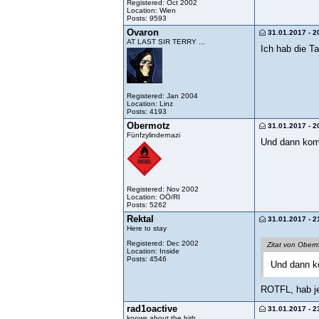
Registered: Oct 2002
Location: Wien
Posts: 9593
Ovaron
31.01.2017 - 2
AT LAST SIR TERRY ...
Ich hab die Ta
Registered: Jan 2004
Location: Linz
Posts: 4193
Obermotz
31.01.2017 - 2
Fünfzylindernazi
Und dann komm
Registered: Nov 2002
Location: OÖ/RI
Posts: 5262
Rektal
31.01.2017 - 2
Here to stay
Registered: Dec 2002
Zitat von Ober
Location: Inside
Posts: 4546
Und dann ko
ROTFL, hab je
rad1oactive
31.01.2017 - 2
knows about the birb