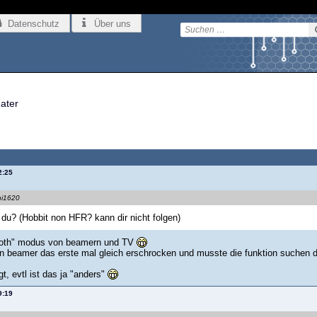
Datenschutz
Über uns
eater
2:25
hi1620
du? (Hobbit non HFR? kann dir nicht folgen)
ooth" modus von beamern und TV
n beamer das erste mal gleich erschrocken und musste die funktion suchen
t, evtl ist das ja "anders"
9:19