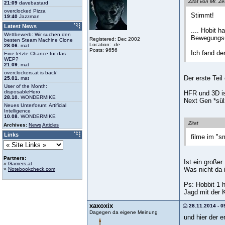
Zitat von Mr. Ze
21:09
davebastard
overclocked Pizza
Stimmt!
19:40
Jazzman
Latest News
.... Hobit 
Wettbewerb: Wir suchen den
Bewegungsun
Registered: Dec 2002
besten Steam Machine Clone
Location: .de
28.06.
mat
Posts: 9656
Ich fand den
Eine letzte Chance für das
WEP?
21.09.
mat
overclockers.at is back!
Der erste Tei
25.01.
mat
User of the Month:
disposableHero
HFR und 3D is
28.10.
WONDERMIKE
Next Gen *sü
Neues Unterforum: Artificial
Intelligence
10.08.
WONDERMIKE
Zitat
Archives:
News
Articles
Links
filme im "
Partners:
Ist ein große
»
Gamers.at
Was nicht da i
»
Notebookcheck.com
Ps: Hobbit 1 
Jagd mit der K
xaxoxix
28.11.2014 - 0
Dagegen da eigene Meinung
und hier der er