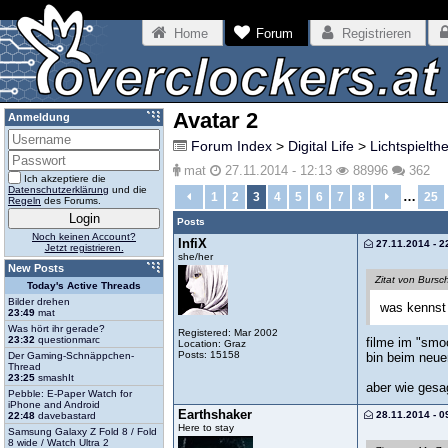
Home
Forum
Registrieren
Avatar 2
Anmeldung
Forum Index
>
Digital Life
>
Lichtspielth
mat
27.11.2014 - 12:13
88996
362
Ich akzeptiere die
Datenschutzerklärung
und die
…
1
2
3
4
5
6
7
8
25
Regeln
des Forums.
Posts
Noch keinen Account?
InfiX
27.11.2014 - 2
Jetzt registrieren.
she/her
New Posts
Zitat von Bursc
Today's Active Threads
Bilder drehen
was kennst 
23:49
mat
Was hört ihr gerade?
Registered: Mar 2002
23:32
questionmarc
filme im "sm
Location: Graz
Posts: 15158
Der Gaming-Schnäppchen-
bin beim neue
Thread
23:25
smashIt
aber wie gesag
Pebble: E-Paper Watch for
iPhone and Android
Earthshaker
28.11.2014 - 0
22:48
davebastard
Here to stay
Samsung Galaxy Z Fold 8 / Fold
8 wide / Watch Ultra 2