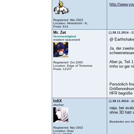
http://www.y
Registered: Mar 2003
Location: Hinterbrühl - N..
Posts: 614
Mr. Zet
28.11.2014 - 1
Vereinsmitglied
@ Earthshake
resident spacenerd
Ja, der zweite
schweineteuer
Aber ja, Teil
Registered: Oct 2000
Location: Edge of Tomorrow
imho so gar ni
Posts: 12107
Persönlich fi
Größenordnung
HFR begrüße i
InfiX
28.11.2014 - 1
she/her
naja, bei ava
ohne 3D hätt 
Bearbeitet von I
Registered: Mar 2002
Location: Graz