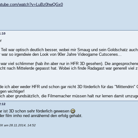
outube.com/watch?v=LuBz0hwQGx0
1:10
r
 Teil war optisch deutlich besser, wobei mir Smaug und sein Goldschatz auch 
 war so irgendwie den Look von 90er Jahre Videogame Cutscenes...
 1 war viel schlimmer (hab ihn aber nur in HFR 3D gesehen). Die angesproch
cht nach Mittelerde gepasst hat. Wobei ich finde Radagast war generell viel zu
nde ich aber weder HFR und schon gar nicht 3D förderlich für das "Mittendrin
en wichtiger!
ch aber grundsätzlich, die Filmemacher müssen halt nur lernen damit umzug
2:12
tar ist 3D schon sehr förderlich gewesen
der film imho ned annähernd den erfolg gehabt.
nfiX am 28.11.2014, 14:52