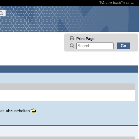
"We are back"
«
oc.at
Print Page
 das abzuschalten