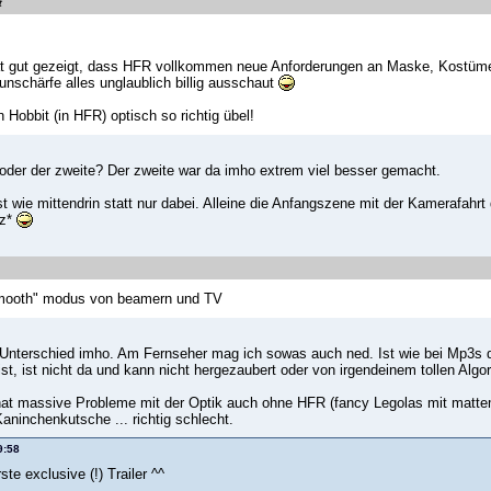
t
hat gut gezeigt, dass HFR vollkommen neue Anforderungen an Maske, Kostüme u
schärfe alles unglaublich billig ausschaut
 Hobbit (in HFR) optisch so richtig übel!
l oder der zweite? Der zweite war da imho extrem viel besser gemacht.
t wie mittendrin statt nur dabei. Alleine die Anfangszene mit der Kamerafahrt
lz*
smooth" modus von beamern und TV
r Unterschied imho. Am Fernseher mag ich sowas auch ned. Ist wie bei Mp3s d
st, ist nicht da und kann nicht hergezaubert oder von irgendeinem tollen Alg
hat massive Probleme mit der Optik auch ohne HFR (fancy Legolas mit matte
aninchenkutsche ... richtig schlecht.
9:58
ste exclusive (!) Trailer ^^