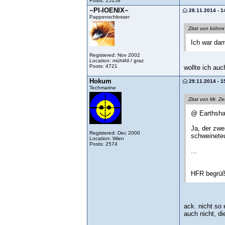
Posts: 15158
~PI-IOENIX~
28.11.2014 - 1
Pappenschlosser
Zitat von böhmi
Ich war dam
Registered: Nov 2002
Location: mühl4tl / graz
Posts: 4721
wollte ich au
Hokum
29.11.2014 - 1
Techmarine
Zitat von Mr. Ze
@ Earthsha
Ja, der zwe
Registered: Dec 2000
schweinete
Location: Wien
Posts: 2574
...
HFR begrüße
ack. nicht so 
auch nicht, di