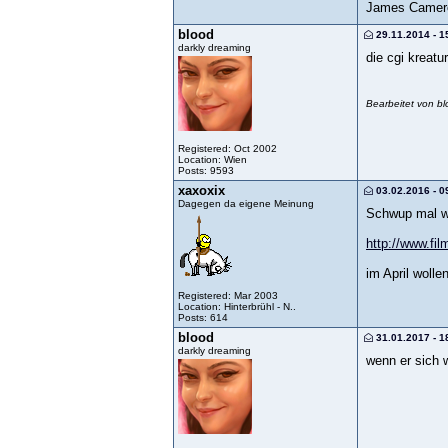
James Camero
blood
29.11.2014 - 1
darkly dreaming
die cgi kreat
Bearbeitet von b
Registered: Oct 2002
Location: Wien
Posts: 9593
xaxoxix
03.02.2016 - 0
Dagegen da eigene Meinung
Schwup mal w
http://www.fil
im April woll
Registered: Mar 2003
Location: Hinterbrühl - N..
Posts: 614
blood
31.01.2017 - 1
darkly dreaming
wenn er sich w