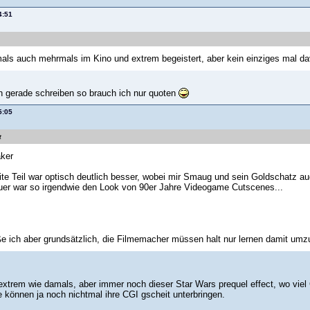
4:51
als auch mehrmals im Kino und extrem begeistert, aber kein einziges mal d
ch gerade schreiben so brauch ich nur quoten
5:05
t
ker
ite Teil war optisch deutlich besser, wobei mir Smaug und sein Goldschatz auc
uer war so irgendwie den Look von 90er Jahre Videogame Cutscenes...
 ich aber grundsätzlich, die Filmemacher müssen halt nur lernen damit umz
extrem wie damals, aber immer noch dieser Star Wars prequel effect, wo viel 
e können ja noch nichtmal ihre CGI gscheit unterbringen.