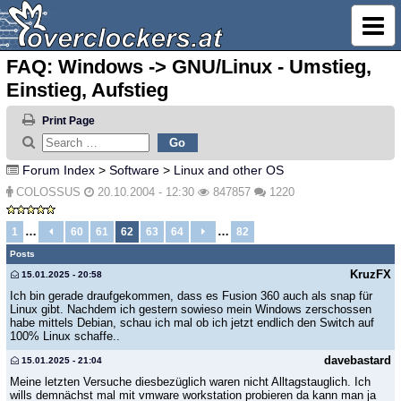
FAQ: Windows -> GNU/Linux - Umstieg,
Einstieg, Aufstieg
Print Page
Forum Index
>
Software
>
Linux and other OS
COLOSSUS
20.10.2004 - 12:30
847857
1220
…
…
1
60
61
62
63
64
82
Posts
KruzFX
15.01.2025 - 20:58
Ich bin gerade draufgekommen, dass es Fusion 360 auch als snap für
Linux gibt. Nachdem ich gestern sowieso mein Windows zerschossen
habe mittels Debian, schau ich mal ob ich jetzt endlich den Switch auf
100% Linux schaffe..
davebastard
15.01.2025 - 21:04
Meine letzten Versuche diesbezüglich waren nicht Alltagstauglich. Ich
wills demnächst mal mit vmware workstation probieren da kann man ja