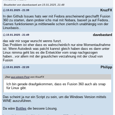
Bearbeitet von davebastard am 15.01.2025, 21:48
KruzFX
15.01.2025 - 21:39
In den Github Issues hats wer mit Fedora anscheinend geschafft Fusion
360 zu starten, dann probier ichs mal mit Nobara, basiert ja auf Fedora..
Games funktionieren ja mittlerweile schon ziemlich unabhängig von der
Linuxbasis..
davebastard
15.01.2025 - 21:49
das wär mir sogar wurscht wenns funzt.
Das Problem ist eher dass es wahrscheinlich nur eine Momentaufnahme
ist. Wenn Autodesk was patcht kannst gleich haben dass es dann unter
Linux nimma geht bis es die Entwickler vom snap nachgezogen
haben...vor allem mit der grauslichen verzahnung mit der cloud von
Fusion
Philipp
15.01.2025 - 22:20
Zitat
aus einem Post
von KruzFX
Ich bin gerade draufgekommen, dass es Fusion 360 auch als snap
für Linux gibt.
Das scheint ja nur ein Script zu sein, um die Windows Version mittels
WINE auszuführen.
Da wäre
Bottles
die bessere Lösung.