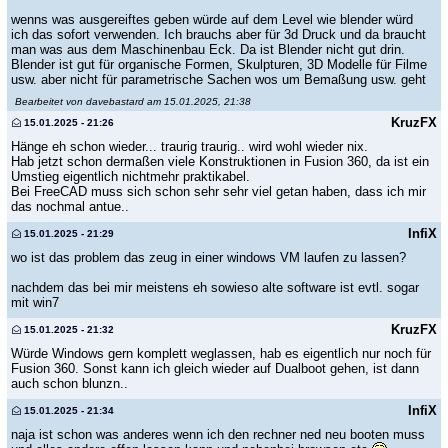
wenns was ausgereiftes geben würde auf dem Level wie blender würd
ich das sofort verwenden. Ich brauchs aber für 3d Druck und da braucht
man was aus dem Maschinenbau Eck. Da ist Blender nicht gut drin.
Blender ist gut für organische Formen, Skulpturen, 3D Modelle für Filme
usw. aber nicht für parametrische Sachen wos um Bemaßung usw. geht
Bearbeitet von davebastard am 15.01.2025, 21:38
KruzFX
15.01.2025 - 21:26
Hänge eh schon wieder... traurig traurig.. wird wohl wieder nix.
Hab jetzt schon dermaßen viele Konstruktionen in Fusion 360, da ist ein
Umstieg eigentlich nichtmehr praktikabel.
Bei FreeCAD muss sich schon sehr sehr viel getan haben, dass ich mir
das nochmal antue..
InfiX
15.01.2025 - 21:29
wo ist das problem das zeug in einer windows VM laufen zu lassen?
nachdem das bei mir meistens eh sowieso alte software ist evtl. sogar
mit win7
KruzFX
15.01.2025 - 21:32
Würde Windows gern komplett weglassen, hab es eigentlich nur noch für
Fusion 360. Sonst kann ich gleich wieder auf Dualboot gehen, ist dann
auch schon blunzn..
InfiX
15.01.2025 - 21:34
naja ist schon was anderes wenn ich den rechner ned neu booten muss