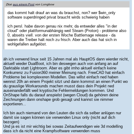
Zitat
aus einem Post
von Longbow
das kommt halt drauf an was du brauchst, non? wer $win_only
software superdringed privat braucht wirds schwierig haben
ich persl. habe davon genau nix mehr, da entweder alles "in der
cloud" oder plattformunabhängig weil Steam (Proton) - probleme also
0, abseits viell. von der ersten Woche Battlemage release - da
waren die Treiber halt noch zu frisch. Aber auch das hat sich in
wohlgefallen aufgelöst.
äh ich verwend linux seit 15 Jahren mal als HauptOS dann wierder nicht,
aktuell wieder DualBoot, ich bin deswegen auch von anfang an auf
Darktable statt Lightroom. Aber es gibt imho aktuell einfach keine
Konkurrenz zu Fusion360 meiner Meinung nach. FreeCAD hat einfach
Probleme bei komplexeren Modellen. Das willst einfach ned haben
wennst 20h an einem Projekt sitzt und dann kommst an einen Punkt wo
du grauslige Workarounds machen musst dass dein Projekt ned
auseinanderfällt weil kryptische Fehlermeldungen kommen. Und
OnShape falls du darauf anspielst (wegen Cloud) da gehören deine
Zeichnungen dann onshape grob gesagt und kannst sie nimmer
exportieren...
Ich bin auch niemand von den Leuten die sich da selber anlügen nur
damit sie sagen können sie verwenden Linux only (nicht auf dich
bezogen)
Und ja es ist mir wichtig bei sowas Zeitaufwendigen wie 3d modelling
dass ich da nicht eine Krampfsoftware verwenden muss