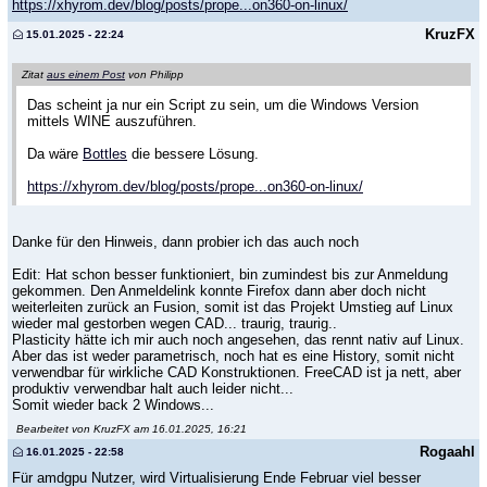
https://xhyrom.dev/blog/posts/prope...on360-on-linux/
KruzFX
15.01.2025 - 22:24
Zitat
aus einem Post
von Philipp
Das scheint ja nur ein Script zu sein, um die Windows Version
mittels WINE auszuführen.
Da wäre
Bottles
die bessere Lösung.
https://xhyrom.dev/blog/posts/prope...on360-on-linux/
Danke für den Hinweis, dann probier ich das auch noch
Edit: Hat schon besser funktioniert, bin zumindest bis zur Anmeldung
gekommen. Den Anmeldelink konnte Firefox dann aber doch nicht
weiterleiten zurück an Fusion, somit ist das Projekt Umstieg auf Linux
wieder mal gestorben wegen CAD... traurig, traurig..
Plasticity hätte ich mir auch noch angesehen, das rennt nativ auf Linux.
Aber das ist weder parametrisch, noch hat es eine History, somit nicht
verwendbar für wirkliche CAD Konstruktionen. FreeCAD ist ja nett, aber
produktiv verwendbar halt auch leider nicht...
Somit wieder back 2 Windows...
Bearbeitet von KruzFX am 16.01.2025, 16:21
Rogaahl
16.01.2025 - 22:58
Für amdgpu Nutzer, wird Virtualisierung Ende Februar viel besser