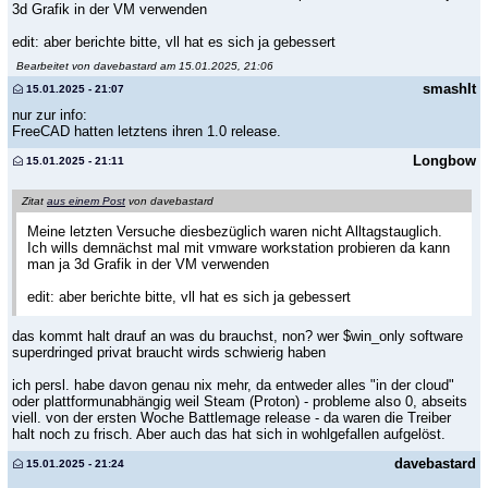
3d Grafik in der VM verwenden
edit: aber berichte bitte, vll hat es sich ja gebessert
Bearbeitet von davebastard am 15.01.2025, 21:06
smashIt
15.01.2025 - 21:07
nur zur info:
FreeCAD hatten letztens ihren 1.0 release.
Longbow
15.01.2025 - 21:11
Zitat
aus einem Post
von davebastard
Meine letzten Versuche diesbezüglich waren nicht Alltagstauglich.
Ich wills demnächst mal mit vmware workstation probieren da kann
man ja 3d Grafik in der VM verwenden
edit: aber berichte bitte, vll hat es sich ja gebessert
das kommt halt drauf an was du brauchst, non? wer $win_only software
superdringed privat braucht wirds schwierig haben
ich persl. habe davon genau nix mehr, da entweder alles "in der cloud"
oder plattformunabhängig weil Steam (Proton) - probleme also 0, abseits
viell. von der ersten Woche Battlemage release - da waren die Treiber
halt noch zu frisch. Aber auch das hat sich in wohlgefallen aufgelöst.
davebastard
15.01.2025 - 21:24