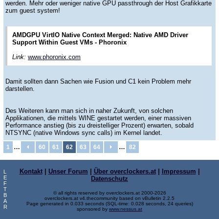
werden. Mehr oder weniger native GPU passthrough der Host Grafikkarte
zum guest system!
AMDGPU VirtIO Native Context Merged: Native AMD Driver
Support Within Guest VMs - Phoronix
Link:
www.phoronix.com
Damit sollten dann Sachen wie Fusion und C1 kein Problem mehr
darstellen.
Des Weiteren kann man sich in naher Zukunft, von solchen
Applikationen, die mittels WINE gestartet werden, einer massiven
Performance anstieg (bis zu dreistelliger Prozent) erwarten, sobald
NTSYNC (native Windows sync calls) im Kernel landet.
…
…
1
60
61
62
63
64
82
Kontakt
|
Unser Forum
|
Über overclockers.at
|
Impressum
|
L
E
Datenschutz
F
T
© all rights reserved by overclockers.at 2000-2026
B
overclockers.at v4.thecommunity based on vBulletin 2.2.5
A
Page generated in 0.033 seconds (SQL-time: 0.028 seconds, 24 queries)
R
sponsored by
www.nessus.at