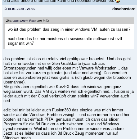
und alles andere offen lassen kann und nebenbei browsen etc
davebastard
15.01.2025 - 21:36
Zitat
aus einem Post
von InfiX
wo ist das problem das zeug in einer windows VM laufen zu lassen?
nachdem das bei mir meistens eh sowieso alte software ist evtl.
sogar mit win7
das problem ist dass du relativ viel grafikpower brauchst. Und das geht
halt nur entweder mit einer 2ten Grafikkarte (was ich aus
Stromspargründen ned will) oder eben mit Vmware Workstation... das
hat aber bis vor kurzem gekostet (und afair ned wenig). Das werd ich
aber eh ausprobieren jetzt wos gratis is (ich glaub wegen der broadcom
übernahme).
Mir gehts aber eigentlich wie KurzFX dass ich windows gern ganz
weglassen würd. Das VM sys warten will ich eigentlich ned... fusion is ja
leider auch mit der Cloud verknüpft drum spielts win7 verwenden auch
ned
edit: bei mir ist leider auch Fusion360 das einzige was mich immer
wieder auf die Windows Partition zwingt... und dann immer hin und her
booten ist halt einfach PITA. genauso müsst ich dann das slicer
Programm für die 3d Drucker auch zwischen Linux und Windows
synchronisieren. Weil ich an den Profilen immer wieder was ändere.
Jetzt ist es leider so dass ich 3d Druck Zeug momentan nur auf
Windows mach.