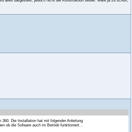
 alles dargestellt, jedoch nicht die Konstruktion selber. Wäre ja zu schön,
360. Die Installation hat mit folgender Anleitung
uen ob die Sofware auch im Betrieb funktioniert...