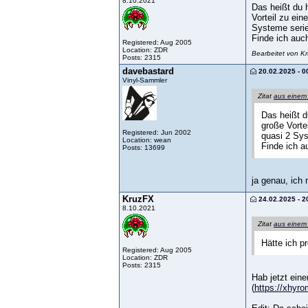
8.10.2021
Das heißt du h
Vorteil zu ei
Systeme seriel
Finde ich auch
Registered: Aug 2005
Location: ZDR
Bearbeitet von K
Posts: 2315
davebastard
20.02.2025 - 0
Vinyl-Sammler
Zitat
aus einem
Das heißt d
große Vorte
Registered: Jun 2002
quasi 2 Syst
Location: wean
Finde ich au
Posts: 13699
ja genau, ich
KruzFX
24.02.2025 - 2
8.10.2021
Zitat
aus einem
Hätte ich pr
Registered: Aug 2005
Location: ZDR
Posts: 2315
Hab jetzt eine
(
https://xhyro