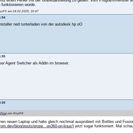
nts einen Fehler mit der Grafikdarstellung zu geben. Vom Programmfenster wird
 funktionieren würde.
ruzFX am 24.02.2025, 20:47
1:54
installer ned runterladen von der autodesk hp oO
1:55
ser Agent Switcher als Addin im browser.
0:35
 Post
von KruzFX
inen neuen Laptop und habs gleich nochmal ausprobiert mit Bottles und Fusion 
yrom.dev/blog/posts/prope...on360-on-linux/
) jetzt sogar funktioniert. Mal scha