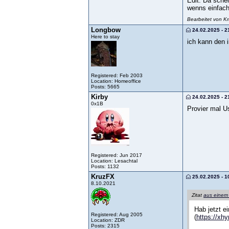
Edit: Da schei
wenns einfach
Bearbeitet von K
Longbow
24.02.2025 - 2
Here to stay
ich kann den 
Registered: Feb 2003
Location: Homeoffice
Posts: 5665
Kirby
24.02.2025 - 2
0x1B
Provier mal U
Registered: Jun 2017
Location: Lesachtal
Posts: 1132
KruzFX
25.02.2025 - 1
8.10.2021
Zitat
aus einem
Hab jetzt e
Registered: Aug 2005
(
https://xh
Location: ZDR
Posts: 2315