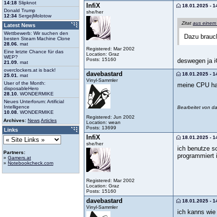
14:18
Slipknot
InfiX
18.01.2025 - 1
Donald Trump
she/her
12:34
SergejMolotow
Zitat
aus einem
Latest News
Wettbewerb: Wir suchen den
Dazu brauc
besten Steam Machine Clone
28.06.
mat
Registered: Mar 2002
Eine letzte Chance für das
Location: Graz
WEP?
Posts: 15160
deswegen ja 
21.09.
mat
overclockers.at is back!
davebastard
18.01.2025 - 1
25.01.
mat
Vinyl-Sammler
User of the Month:
meine CPU hat
disposableHero
28.10.
WONDERMIKE
Neues Unterforum: Artificial
Intelligence
Bearbeitet von d
10.08.
WONDERMIKE
Registered: Jun 2002
Archives:
News
Articles
Location: wean
Posts: 13699
Links
InfiX
18.01.2025 - 1
she/her
ich benutze sc
Partners:
programmiert is
»
Gamers.at
»
Notebookcheck.com
Registered: Mar 2002
Location: Graz
Posts: 15160
davebastard
18.01.2025 - 1
Vinyl-Sammler
ich kanns wie