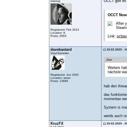
OCCT gibt es j
interrup
OCCT Now 
After 
Steam
Registered: Feb 2014
Location: K
Link:
ocbas
Posts: 2693
davebastard
18.02.2025 - 1
Vinyl-Sammler
Zitat
Weiters hab
nächste was
Registered: Jun 2002
Location: wean
Posts: 13699
hab den threa
das funktionie
momentan wer
System is ma
werds auch no
KruzFX
19.02.2025 - 2