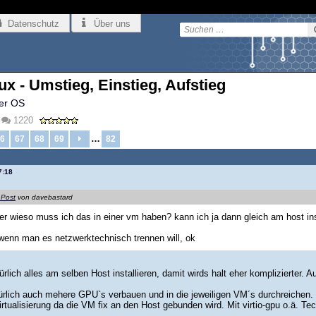
Datenschutz
Über uns
 - Umstieg, Einstieg, Aufstieg
her OS
1220
…
6
67
68
69
82
7:18
 Post
von davebastard
er wieso muss ich das in einer vm haben? kann ich ja dann gleich am host ins
t wenn man es netzwerktechnisch trennen will, ok
ürlich alles am selben Host installieren, damit wirds halt eher kompliziert
rlich auch mehere GPU`s verbauen und in die jeweiligen VM´s durchreichen. D
irtualisierung da die VM fix an den Host gebunden wird. Mit virtio-gpu o.ä. T