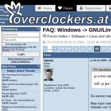
Home
Forum
Registrieren
FAQ: Windows -> GNU/Linux
Anmeldung
Forum Index
>
Software
>
Linux and ot
COLOSSUS
20.10.2004 - 12:30
848239
Ich akzeptiere die
Datenschutzerklärung
und die
…
1
59
60
61
62
63
64
65
6
Regeln
des Forums.
Posts
Noch keinen Account?
spunz
18.01.2025 - 0
Jetzt registrieren.
Elder
Elder
New Posts
Zitat
aus einem
Today's Active Threads
Der Gaming-Schnäppchen-
ja schon ab
Thread
18:45
wergor
edit: ja gu
Was macht ein Geek gegen die
Registered: Aug 2000
Hitze?
Location: achse des bösen
16:14
daisho
Posts: 11625
Steam Machine 2026
Du kannst nat
14:55
JDK
KI-Tools - der Sammelthread
14:51
Hampti
Man kann natü
Vorteile von V
Magenta Sammelthread (vorm.
UPC)