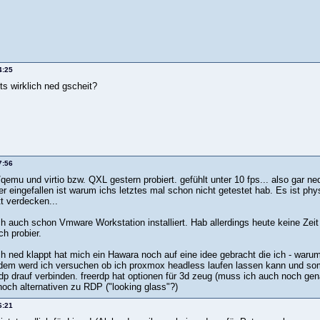
4:25
ts wirklich ned gscheit?
7:56
emu und virtio bzw. QXL gestern probiert. gefühlt unter 10 fps... also gar n
r eingefallen ist warum ichs letztes mal schon nicht getestet hab. Es ist phys
t verdecken...
h auch schon Vmware Workstation installiert. Hab allerdings heute keine Zeit 
h probier.
 ned klappt hat mich ein Hawara noch auf eine idee gebracht die ich - warum
dem werd ich versuchen ob ich proxmox headless laufen lassen kann und som
rdp drauf verbinden. freerdp hat optionen für 3d zeug (muss ich auch noch g
noch alternativen zu RDP ("looking glass"?)
6:21