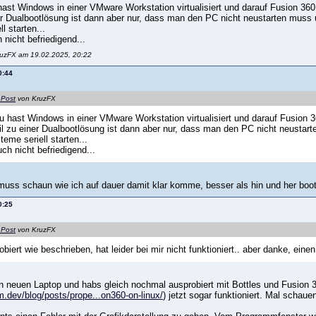
ast Windows in einer VMware Workstation virtualisiert und darauf Fusion 360 
ner Dualbootlösung ist dann aber nur, dass man den PC nicht neustarten mus
l starten...
 nicht befriedigend...
ruzFX am 19.02.2025, 20:22
0:44
 Post
von KruzFX
u hast Windows in einer VMware Workstation virtualisiert und darauf Fusion 36
il zu einer Dualbootlösung ist dann aber nur, dass man den PC nicht neusta
eme seriell starten...
ch nicht befriedigend...
 muss schaun wie ich auf dauer damit klar komme, besser als hin und her boote
0:25
 Post
von KruzFX
obiert wie beschrieben, hat leider bei mir nicht funktioniert.. aber danke, eine
n neuen Laptop und habs gleich nochmal ausprobiert mit Bottles und Fusion 360
m.dev/blog/posts/prope...on360-on-linux/
) jetzt sogar funktioniert. Mal schaue