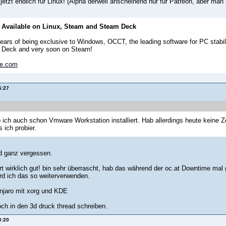
etzt endlich für Linux! (Alpha derweil anscheinend nur für Patreon, aber man
Available on Linux, Steam and Steam Deck
years of being exclusive to Windows, OCCT, the leading software for PC stabil
 Deck and very soon on Steam!
e.com
6:27
 ich auch schon Vmware Workstation installiert. Hab allerdings heute keine Zei
 ich probier.
d ganz vergessen.
rt wirklich gut! bin sehr überrascht, hab das während der oc.at Downtime mal
d ich das so weiterverwenden.
njaro mit xorg und KDE
ch in den 3d druck thread schreiben.
0:20