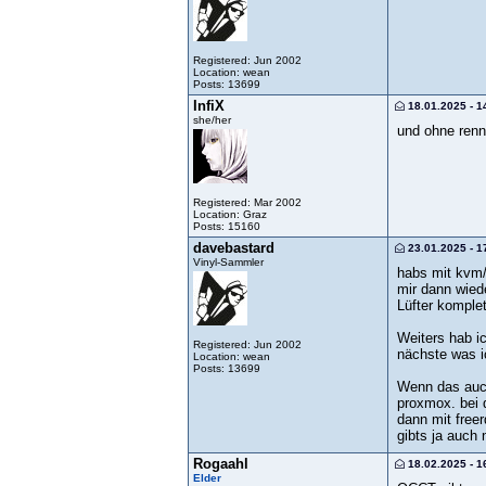
Registered: Jun 2002
Location: wean
Posts: 13699
InfiX
18.01.2025 - 1
she/her
und ohne renn
Registered: Mar 2002
Location: Graz
Posts: 15160
davebastard
23.01.2025 - 1
Vinyl-Sammler
habs mit kvm/q
mir dann wiede
Lüfter komplet
Weiters hab ic
Registered: Jun 2002
nächste was ic
Location: wean
Posts: 13699
Wenn das auch
proxmox. bei 
dann mit free
gibts ja auch 
Rogaahl
18.02.2025 - 1
Elder