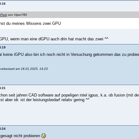
4:16
 Post
von Viper780
hst du meines Wissens zwei GPU
iGPU, wenn man eine dGPU auch drin hat macht das zwei ^^
4:19
 keine iGPU also bin ich noch nicht in Versuchung gekommen das zu probiere
avebastard am 18.01.2025, 14:23
4:21
hon seit jahren CAD software auf popeligen intel igpus, k.a. ob fusion (mit de
t aber idr. ist der leistungsbedarf relativ gering ^^
4:24
 gesagt nicht probieren