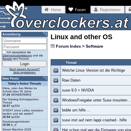
Home
Forum
Registrieren
Anmeldung
Linux and other OS
Forum Index
>
Software
Ich akzeptiere die
Datenschutzerklärung
und die
Regeln
des Forums.
Thread
Noch keinen Account?
Welche Linux Version ist die Richtige
Jetzt registrieren.
New Posts
Raw Daten
Today's Active Threads
Klima, oder das Wetter im
suse 9.0 + NVIDIA
Schnitt über 30 Jahre
17:26
WONDERMIKE
Der Gaming-Schnäppchen-
WindowsFreigabe unter Suse mounten ..
Thread
16:57
sp33d
bidde um hilfe ...
5700XT ohne Lüfter, trotzdem
kaufen und wie weiter?
16:54
sp33d
suse inst auf nem lappi crashed - hilfe
Staubsaugerroboter
15:06
b_d
Steam Machine 2026
Hat schon mal wer die Firmware von eine