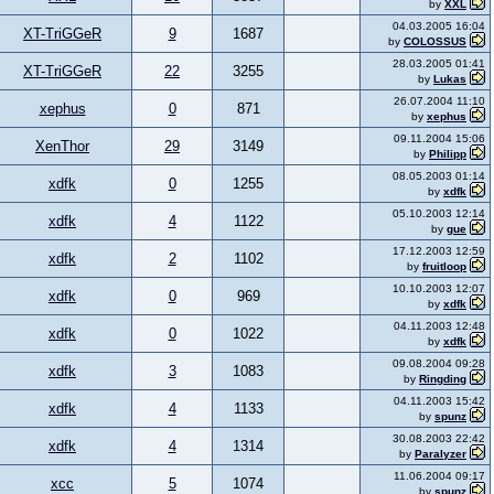
by
XXL
04.03.2005 16:04
XT-TriGGeR
9
1687
by
COLOSSUS
28.03.2005 01:41
XT-TriGGeR
22
3255
by
Lukas
26.07.2004 11:10
xephus
0
871
by
xephus
09.11.2004 15:06
XenThor
29
3149
by
Philipp
08.05.2003 01:14
xdfk
0
1255
by
xdfk
05.10.2003 12:14
xdfk
4
1122
by
gue
17.12.2003 12:59
xdfk
2
1102
by
fruitloop
10.10.2003 12:07
xdfk
0
969
by
xdfk
04.11.2003 12:48
xdfk
0
1022
by
xdfk
09.08.2004 09:28
xdfk
3
1083
by
Ringding
04.11.2003 15:42
xdfk
4
1133
by
spunz
30.08.2003 22:42
xdfk
4
1314
by
Paralyzer
11.06.2004 09:17
xcc
5
1074
by
spunz