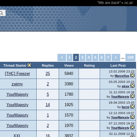
"We are back"
«
oc.at
…
1
2
3
4
5
6
7
109
Thread Starter
Replies
Views
Rating
Last Post
13.02.2006 23:23
[THC] Freezer
25
5940
by
Marcellus
03.05.2003 10:23
zwirny
2
3380
by
atrox
11.12.2003 16:38
YourMajesty
5
1780
by
YourMajesty
29.09.2003 15:45
YourMajesty
14
1925
by
berni
12.12.2003 19:07
YourMajesty
1
1570
by
YourMajesty
07.12.2003 19:34
YourMajesty
2
1970
by
YourMajesty
02.11.2008 12:51
XXL
16
3837