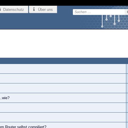
Datenschutz
Über uns
..wie?
m Router selbst compiliert?