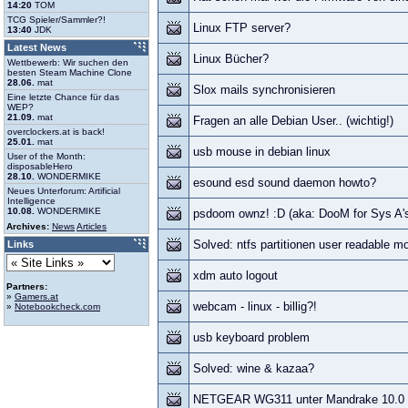
14:20
TOM
TCG Spieler/Sammler?!
Linux FTP server?
13:40
JDK
Latest News
Linux Bücher?
Wettbewerb: Wir suchen den
besten Steam Machine Clone
28.06.
mat
Slox mails synchronisieren
Eine letzte Chance für das
WEP?
21.09.
mat
Fragen an alle Debian User.. (wichtig!)
overclockers.at is back!
25.01.
mat
usb mouse in debian linux
User of the Month:
disposableHero
28.10.
WONDERMIKE
esound esd sound daemon howto?
Neues Unterforum: Artificial
Intelligence
10.08.
WONDERMIKE
psdoom ownz! :D (aka: DooM for Sys A'
Archives:
News
Articles
Solved: ntfs partitionen user readable m
Links
xdm auto logout
Partners:
»
Gamers.at
webcam - linux - billig?!
»
Notebookcheck.com
usb keyboard problem
Solved: wine & kazaa?
NETGEAR WG311 unter Mandrake 10.0 O