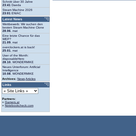
Schnitt über 30 Jahre
23:41
Daeda
Steam Machine 2026
23:01
ENIAC
Latest News
Wettbewerb: Wir suchen den
besten Steam Machine Clone
28.06.
mat
Eine letzte Chance für das
WEP?
21.09.
mat
overclockers.at is back!
25.01.
mat
User of the Month:
disposableHero
28.10.
WONDERMIKE
Neues Unterforum: Artificial
Intelligence
10.08.
WONDERMIKE
Archives:
News
Articles
Links
Partners:
»
Gamers.at
»
Notebookcheck.com