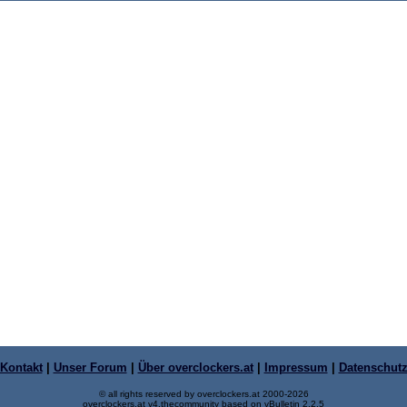
Kontakt
|
Unser Forum
|
Über overclockers.at
|
Impressum
|
Datenschut
© all rights reserved by overclockers.at 2000-2026
overclockers.at v4.thecommunity based on vBulletin 2.2.5