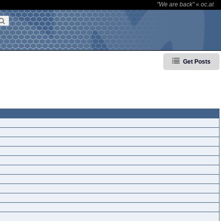
"We are back"
«
oc.at
Get Posts