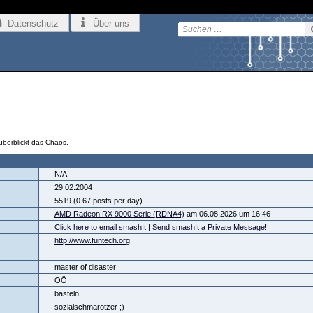
Datenschutz
Über uns
überblickt das Chaos.
N/A
29.02.2004
5519 (0.67 posts per day)
AMD Radeon RX 9000 Serie (RDNA4)
am 06.08.2026 um 16:46
Click here to email smashIt
|
Send smashIt a Private Message!
http://www.funtech.org
master of disaster
OÖ
basteln
sozialschmarotzer ;)