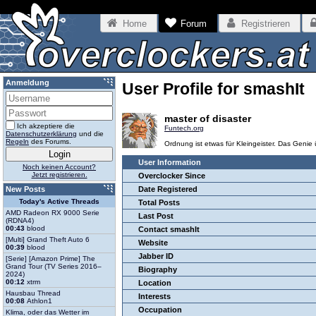
Home
Forum
Registrieren
Anmeldung
User Profile for smashIt
master of disaster
Ich akzeptiere die
Funtech.org
Datenschutzerklärung
und die
Regeln
des Forums.
Ordnung ist etwas für Kleingeister. Das Genie 
User Information
Noch keinen Account?
Jetzt registrieren.
Overclocker Since
New Posts
Date Registered
Today's Active Threads
Total Posts
AMD Radeon RX 9000 Serie
Last Post
(RDNA4)
00:43
blood
Contact smashIt
[Multi] Grand Theft Auto 6
Website
00:39
blood
Jabber ID
[Serie] [Amazon Prime] The
Grand Tour (TV Series 2016–
Biography
2024)
00:12
xtrm
Location
Hausbau Thread
Interests
00:08
Athlon1
Occupation
Klima, oder das Wetter im