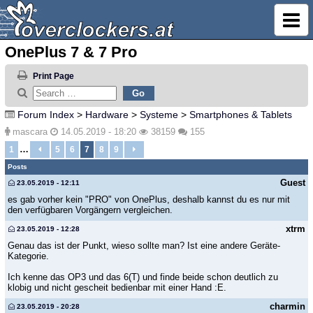
OnePlus 7 & 7 Pro
Print Page
Forum Index
>
Hardware
>
Systeme
>
Smartphones & Tablets
mascara
14.05.2019 - 18:20
38159
155
…
1
5
6
7
8
9
Posts
Guest
23.05.2019 - 12:11
es gab vorher kein "PRO" von OnePlus, deshalb kannst du es nur mit
den verfügbaren Vorgängern vergleichen.
xtrm
23.05.2019 - 12:28
Genau das ist der Punkt, wieso sollte man? Ist eine andere Geräte-
Kategorie.
Ich kenne das OP3 und das 6(T) und finde beide schon deutlich zu
klobig und nicht gescheit bedienbar mit einer Hand :E.
charmin
23.05.2019 - 20:28