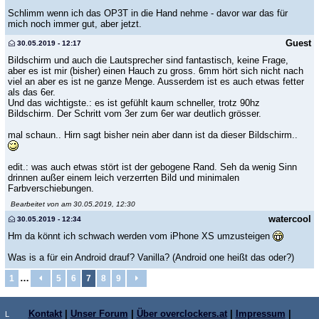
Schlimm wenn ich das OP3T in die Hand nehme - davor war das für
mich noch immer gut, aber jetzt.
Guest
30.05.2019 - 12:17
Bildschirm und auch die Lautsprecher sind fantastisch, keine Frage,
aber es ist mir (bisher) einen Hauch zu gross. 6mm hört sich nicht nach
viel an aber es ist ne ganze Menge. Ausserdem ist es auch etwas fetter
als das 6er.
Und das wichtigste.: es ist gefühlt kaum schneller, trotz 90hz
Bildschirm. Der Schritt vom 3er zum 6er war deutlich grösser.
mal schaun.. Hirn sagt bisher nein aber dann ist da dieser Bildschirm..
edit.: was auch etwas stört ist der gebogene Rand. Seh da wenig Sinn
drinnen außer einem leich verzerrten Bild und minimalen
Farbverschiebungen.
Bearbeitet von am 30.05.2019, 12:30
watercool
30.05.2019 - 12:34
Hm da könnt ich schwach werden vom iPhone XS umzusteigen
Was is a für ein Android drauf? Vanilla? (Android one heißt das oder?)
…
1
5
6
7
8
9
Kontakt
|
Unser Forum
|
Über overclockers.at
|
Impressum
|
L