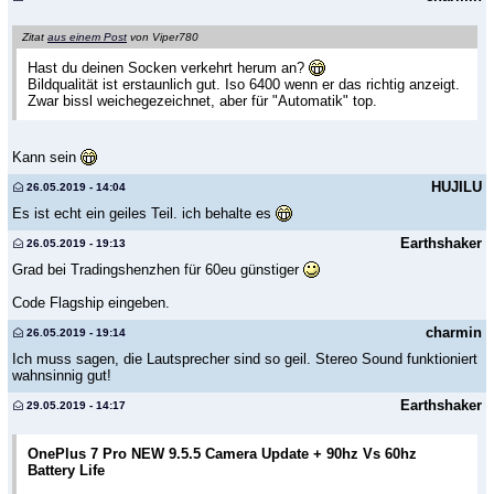
Zitat
aus einem Post
von Viper780
Hast du deinen Socken verkehrt herum an?
Bildqualität ist erstaunlich gut. Iso 6400 wenn er das richtig anzeigt.
Zwar bissl weichegezeichnet, aber für "Automatik" top.
Kann sein
HUJILU
26.05.2019 - 14:04
Es ist echt ein geiles Teil. ich behalte es
Earthshaker
26.05.2019 - 19:13
Grad bei Tradingshenzhen für 60eu günstiger
Code Flagship eingeben.
charmin
26.05.2019 - 19:14
Ich muss sagen, die Lautsprecher sind so geil. Stereo Sound funktioniert
wahnsinnig gut!
Earthshaker
29.05.2019 - 14:17
OnePlus 7 Pro NEW 9.5.5 Camera Update + 90hz Vs 60hz
Battery Life