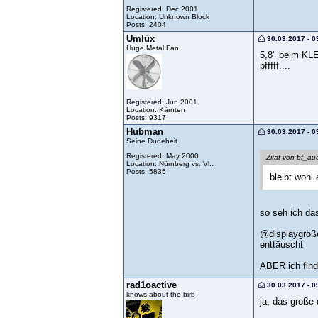
Registered: Dec 2001
Location: Unknown Block
Posts: 2404
Umlüx
30.03.2017 - 0
Huge Metal Fan
5,8" beim KL
pfffff....
Registered: Jun 2001
Location: Kärnten
Posts: 9317
Hubman
30.03.2017 - 0
Seine Dudeheit
Registered: May 2000
Zitat von bf_au
Location: Nürnberg vs. Vl..
Posts: 5835
bleibt wohl
so seh ich da
@displaygröße
enttäuscht
ABER ich find
rad1oactive
30.03.2017 - 0
knows about the birb
ja, das große