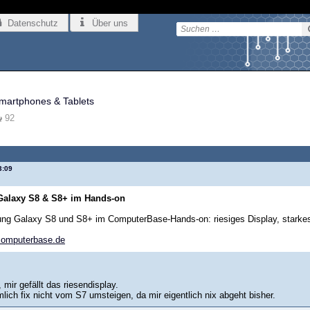
Datenschutz
Über uns
+
martphones & Tablets
92
3:09
alaxy S8 & S8+ im Hands-on
g Galaxy S8 und S8+ im ComputerBase-Hands-on: riesiges Display, starkes 
omputerbase.de
, mir gefällt das riesendisplay.
lich fix nicht vom S7 umsteigen, da mir eigentlich nix abgeht bisher.