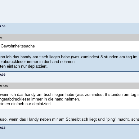
9:53
es
 Gewohnheitssache
enn ich das handy am tisch liegen habe (was zumindest 8 stunden am tag im bü
gerabdruckleser immer in die hand nehmen.
nten einfach nur deplatziert.
0:05
n Kirk
 wenn ich das handy am tisch liegen habe (was zumindest 8 stunden am tag im
ingerabdruckleser immer in die hand nehmen.
hinten einfach nur deplatziert.
uso, wenn das Handy neben mir am Schreibtisch liegt und "ping" macht, scha
0:15