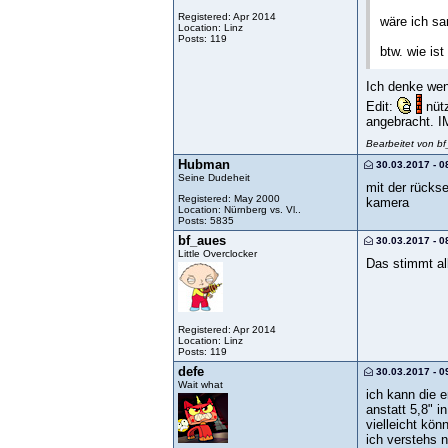
Registered: Apr 2014
wäre ich sa
Location: Linz
Posts: 119
btw. wie is
Ich denke wen
Edit:
nütz
angebracht. 
Bearbeitet von b
Hubman
30.03.2017 - 0
Seine Dudeheit
mit der rückse
Registered: May 2000
kamera
Location: Nürnberg vs. Vl..
Posts: 5835
bf_aues
30.03.2017 - 0
Little Overclocker
Das stimmt all
Registered: Apr 2014
Location: Linz
Posts: 119
defe
30.03.2017 - 0
Wait what
ich kann die e
anstatt 5,8" 
vielleicht kön
ich verstehs n