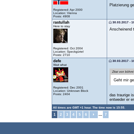
Platzierung ge
Registered: Apr 2000
Location: Vienna
Posts: 4908
rastullah
30.03.2017 - 1
Here to stay
Anscheinend t
Registered: Oct 2004
Location: Speckgürtel
Posts: 2710
defe
30.03.2017 - 1
Wait what
Zitat von böhmi
Geht mir ge
Registered: Dec 2001
Location: Unknown Block
Posts: 2404
das traurige i
entweder er e
All times are GMT +1 hour. The time now is 15:55.
…
1
2
3
4
5
6
7