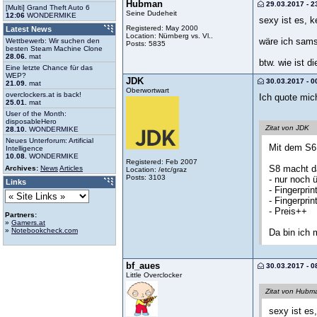
Hubman
29.03.2017 - 2
[Multi] Grand Theft Auto 6
Seine Dudeheit
12:06
WONDERMIKE
sexy ist es, k
Registered: May 2000
Latest News
Location: Nürnberg vs. Vl..
wäre ich samsu
Wettbewerb: Wir suchen den
Posts: 5835
besten Steam Machine Clone
28.06.
mat
btw. wie ist d
Eine letzte Chance für das
WEP?
JDK
30.03.2017 - 0
21.09.
mat
Oberwortwart
overclockers.at is back!
Ich quote mic
25.01.
mat
User of the Month:
disposableHero
Zitat von JDK
28.10.
WONDERMIKE
Neues Unterforum: Artificial
Mit dem S6
Intelligence
10.08.
WONDERMIKE
Registered: Feb 2007
S8 macht da
Archives:
News
Articles
Location: /etc/graz
Posts: 3103
- nur noch 
Links
- Fingerpri
- Fingerpri
- Preis++
Partners:
»
Gamers.at
»
Notebookcheck.com
Da bin ich 
bf_aues
30.03.2017 - 0
Little Overclocker
Zitat von Hubm
sexy ist es,