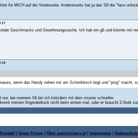
hört für MICH auf die Vorderseite. Andererseits hat ja das S8 die "face unlock" 
0:17
otale Geschmacks und Gewöhnungssache. Ich hab ein g6 und könnte mir niema
0:19
nauso, wenn das Handy neben mir am Schreibtisch liegt und "ping" macht, sc
st nur, bei meinem S6 bin ich trotzdem mit dem muster schneller.
rkennt meinen fingerabdruck nicht beim ersten mal, oder er braucht 2-3sek z
Kontakt
|
Unser Forum
|
Über overclockers.at
|
Impressum
|
Datenschut