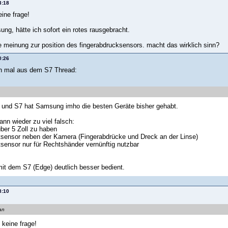
3:18
eine frage!
ng, hätte ich sofort ein rotes rausgebracht.
ie meinung zur position des fingerabdrucksensors. macht das wirklich sinn?
0:26
h mal aus dem S7 Thread:
 und S7 hat Samsung imho die besten Geräte bisher gehabt.
nn wieder zu viel falsch:
über 5 Zoll zu haben
ntsensor neben der Kamera (Fingerabdrücke und Dreck an der Linse)
ntsensor nur für Rechtshänder vernünftig nutzbar
mit dem S7 (Edge) deutlich besser bedient.
8:10
an
 keine frage!