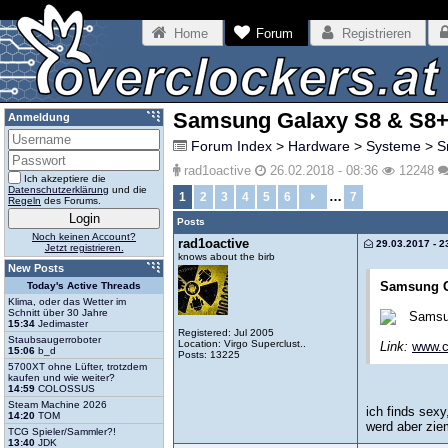
Home
Forum
Registrieren
Samsung Galaxy S8 & S8
Anmeldung
Forum Index
>
Hardware
>
Systeme
>
S
rad1oactive
26.02.2018 - 08:36
12248
Ich akzeptiere die
Datenschutzerklärung
und die
…
1
2
3
4
5
6
7
Regeln
des Forums.
Posts
Noch keinen Account?
rad1oactive
29.03.2017 - 2
Jetzt registrieren.
knows about the birb
New Posts
Samsung G
Today's Active Threads
Klima, oder das Wetter im
Schnitt über 30 Jahre
Samsun
15:34
Jedimaster
Registered: Jul 2005
Staubsaugerroboter
Location: Virgo Superclust..
Link:
www.c
15:06
b_d
Posts: 13225
5700XT ohne Lüfter, trotzdem
kaufen und wie weiter?
14:59
COLOSSUS
Steam Machine 2026
ich finds sexy
14:20
TOM
werd aber ziem
TCG Spieler/Sammler?!
13:40
JDK