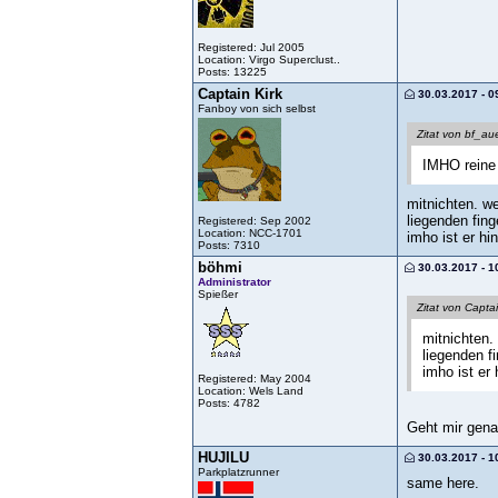
Registered: Jul 2005
Location: Virgo Superclust..
Posts: 13225
Captain Kirk
30.03.2017 - 0
Fanboy von sich selbst
Zitat von bf_au
IMHO reine
mitnichten. w
liegenden fin
Registered: Sep 2002
Location: NCC-1701
imho ist er hi
Posts: 7310
böhmi
30.03.2017 - 1
Administrator
Spießer
Zitat von Captai
mitnichten.
liegenden f
imho ist er 
Registered: May 2004
Location: Wels Land
Posts: 4782
Geht mir gena
HUJILU
30.03.2017 - 1
Parkplatzrunner
same here.