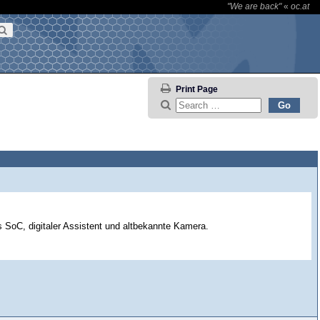
"We are back"
«
oc.at
Print Page
SoC, digitaler Assistent und altbekannte Kamera.