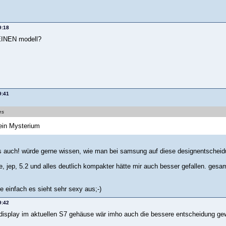
9:18
EINEN modell?
9:41
es
 ein Mysterium
s auch! würde gerne wissen, wie man bei samsung auf diese designentschei
, jep, 5.2 und alles deutlich kompakter hätte mir auch besser gefallen. ges
e einfach es sieht sehr sexy aus;-)
9:42
 display im aktuellen S7 gehäuse wär imho auch die bessere entscheidung ge