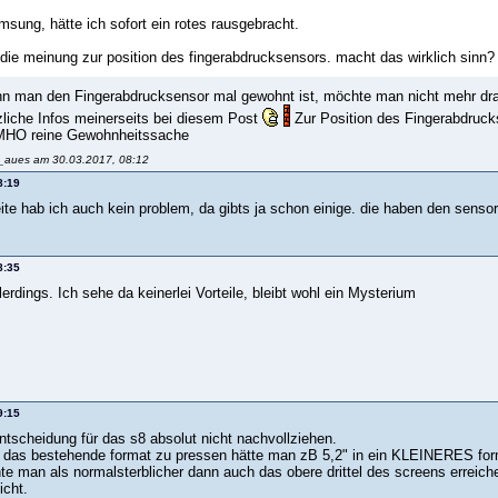
msung, hätte ich sofort ein rotes rausgebracht.
t die meinung zur position des fingerabdrucksensors. macht das wirklich sinn?
n man den Fingerabdrucksensor mal gewohnt ist, möchte man nicht mehr dra
liche Infos meinerseits bei diesem Post
Zur Position des Fingerabdruck
IMHO reine Gewohnheitssache
f_aues am 30.03.2017, 08:12
8:19
ite hab ich auch kein problem, da gibts ja schon einige. die haben den sensor 
8:35
erdings. Ich sehe da keinerlei Vorteile, bleibt wohl ein Mysterium
9:15
ntscheidung für das s8 absolut nicht nachvollziehen.
in das bestehende format zu pressen hätte man zB 5,2" in ein KLEINERES fo
nte man als normalsterblicher dann auch das obere drittel des screens erreich
icht.