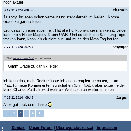
noch aktuell
charmin
27.11.2024 - 06:55
Ja sorry. Ist eben schon verbaut und steht derzeit im Keller... Komm
Grade zu gar nix leider.
Grundsätzlich aber super Teil. Hat alle Funktionen, die man kennt. Leider
kann mein Honor Magic v 3 kein UWB. Und da ich keine Samsung Tags
tracken kann, kann ich eh nicht aus und muss den Moto Tag kaufen.
voyager
27.11.2024 - 07:20
Zitat
aus einem Post
von charmin
Komm Grade zu gar nix leider
ich kenn das, mein Rack müsste ich auch komplett umbauen,... um
Platz für neue Komponenten zu schaffen (Unifi NAS), aber aktuell leider
keine Chance Zeitlich. wird wohl bis Weihnachten warten müssen
Dargor
27.11.2024 - 09:45
Alles gut, trotzdem danke
1
2
3
4
Kontakt
|
Unser Forum
|
Über overclockers.at
|
Impressum
|
L