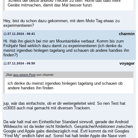
Scheint der beste android Trecker zu sein. Hoffe das bald mehr
Geräte mitmachen, damit das Mal besser funzt.
Hey, bist du schon dazu gekommen, mit dem Moto Tag etwas zu
experimentieren?
charmin
27.11.2024 - 06:41
Hi. Hab ihn gleich bei mir am Mountainbike verbaut. Komm bis zum
Frühjahr Ned wirklich dazu damit zu experimentieren (ich denke du
meinst irgendwo hinlegen tagelang und schauen ob andere handies ihn
finden?)
voyager
27.11.2024 - 06:50
Zitat
aus einem Post
von charmin
ich denke du meinst irgendwo hinlegen tagelang und schauen ob
andere handies ihn finden
jup, wär das einfachste, ob er dir weitergeleitet wird. So nen Test hat
ct3003 auch mal gemacht mit diversen Trackern.
Da wär halt mal ein Einheitlicher Standard sinnvoll, gerade der Android
Wildwuchs ist da leider nicht förderlich. Gespräche/Ambitionen zwischen
Google und Apple gabs diesbezüglich mal. Evtl kommt da mit Googles
"Find My" endlich fahrt auf. Sonst hat halt leider Apple die Nase vorn