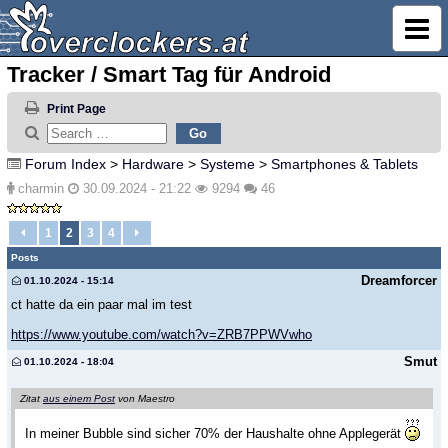
Tracker / Smart Tag für Android
Print Page
Forum Index
>
Hardware
>
Systeme
>
Smartphones & Tablets
charmin
30.09.2024 - 21:22
9294
46
1
2
3
4
Posts
Dreamforcer
01.10.2024 - 15:14
ct hatte da ein paar mal im test
https://www.youtube.com/watch?v=ZRB7PPWVwho
Smut
01.10.2024 - 18:04
Zitat
aus einem Post
von Maestro
In meiner Bubble sind sicher 70% der Haushalte ohne Applegerät