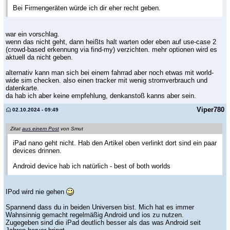
Bei Firmengeräten würde ich dir eher recht geben.
war ein vorschlag.
wenn das nicht geht, dann heißts halt warten oder eben auf use-case 2
(crowd-based erkennung via find-my) verzichten. mehr optionen wird es
aktuell da nicht geben.
alternativ kann man sich bei einem fahrrad aber noch etwas mit world-
wide sim checken. also einen tracker mit wenig stromverbrauch und
datenkarte.
da hab ich aber keine empfehlung, denkanstoß kanns aber sein.
Viper780
02.10.2024 - 09:49
Zitat
aus einem Post
von Smut
iPad nano geht nicht. Hab den Artikel oben verlinkt dort sind ein paar
devices drinnen.
Android device hab ich natürlich - best of both worlds
IPod wird nie gehen
Spannend dass du in beiden Universen bist. Mich hat es immer
Wahnsinnig gemacht regelmäßig Android und ios zu nutzen.
Zugegeben sind die iPad deutlich besser als das was Android seit