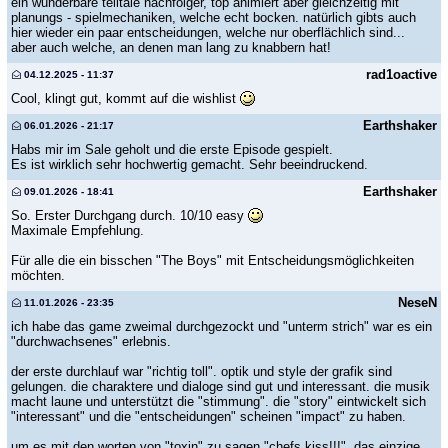
ein wunderbare telltale nachfolger, top animiert aber gleichzeitig mit
planungs - spielmechaniken, welche echt bocken. natürlich gibts auch
hier wieder ein paar entscheidungen, welche nur oberflächlich sind...
aber auch welche, an denen man lang zu knabbern hat!
rad1oactive
04.12.2025 - 11:37
Cool, klingt gut, kommt auf die wishlist
Earthshaker
06.01.2026 - 21:17
Habs mir im Sale geholt und die erste Episode gespielt.
Es ist wirklich sehr hochwertig gemacht. Sehr beeindruckend.
Earthshaker
09.01.2026 - 18:41
So. Erster Durchgang durch. 10/10 easy
Maximale Empfehlung.
Für alle die ein bisschen "The Boys" mit Entscheidungsmöglichkeiten
möchten.
NeseN
11.01.2026 - 23:35
ich habe das game zweimal durchgezockt und "unterm strich" war es ein
"durchwachsenes" erlebnis.
der erste durchlauf war "richtig toll". optik und style der grafik sind
gelungen. die charaktere und dialoge sind gut und interessant. die musik
macht laune und unterstützt die "stimmung". die "story" eintwickelt sich
"interessant" und die "entscheidungen" scheinen "impact" zu haben.
um es mit den worten von "toxin" zu sagen "chefs kiss!!!". das einzige