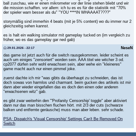
ball zuschau, wie er einen mikrometer vor der linie stehen bliebt und wir
die mission schaffen. vor allem: ich tu es es für die statistik mit "70%
der spieler warn besser als du" "YOU ****IN WHAAAAT????"
storymäßig sind immerhin 4 beats (mit je 5% content) wo du immer nur 2
gleichzeitig sehen kannst.
es is halt ein walking simulator mit gameplay tucked on (im vergleich zu
früher, wo es das gameplay gar ned gab)
NeseN
29.01.2026 - 22:17
das game ist jetzt auch für die switch rausgekommen. leider scheint es
auch um einiges "zensoriert" worden sein. AAA titel wie witcher 3 od.
cp2077 dürfen sehr wohl erwachsen sein, aber wehe ein "kleineres"
game macht auch nur einen pimmel joke.
zuerst dachte ich mir "was gibts da überhaupt zu schneiden, das ist
doch sowas von harmlos und charmant. beim gucken des artikels ist mir
dann aber wieder eingefallen das es doch den einen oder anderen
"erwachsenen witz" gab.
es gibt zwar weiterhin den "'Profanity Censorship' toggle" aber aktiviert
dann nur das man bisschen fluchen hört. mit 2/3 der cuts (schwarze
balken und entfernte geräusche) muss man aber leben. sehr schade.
PSA: Dispatch's 'Visual Censorship' Settings Can't Be Removed On
Switch