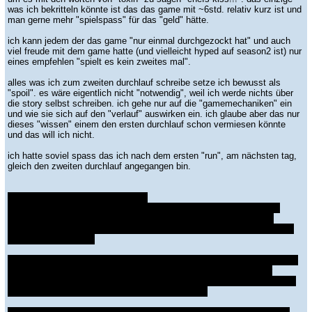
was ich bekritteln könnte ist das das game mit ~6std. relativ kurz ist und
man gerne mehr "spielspass" für das "geld" hätte.
ich kann jedem der das game "nur einmal durchgezockt hat" und auch
viel freude mit dem game hatte (und vielleicht hyped auf season2 ist) nur
eines empfehlen "spielt es kein zweites mal".
alles was ich zum zweiten durchlauf schreibe setze ich bewusst als
"spoil". es wäre eigentlich nicht "notwendig", weil ich werde nichts über
die story selbst schreiben. ich gehe nur auf die "gamemechaniken" ein
und wie sie sich auf den "verlauf" auswirken ein. ich glaube aber das nur
dieses "wissen" einem den ersten durchlauf schon vermiesen könnte
und das will ich nicht.
ich hatte soviel spass das ich nach dem ersten "run", am nächsten tag,
gleich den zweiten durchlauf angegangen bin.
story, dialoge und entscheidungen:
ich wollte alles anderst machen. mit anderen helden eine beziehung
eingehen. die helden, die ich zuerst unterstützt hatte habe ich nun
"runtergeputzt" bzw. wenn möglich ausgetauscht. ich war soo neugierig
auf die "entwicklung".
und es war eine riesen entäuschung. kaum eine entscheidung od. dialog
option hatte einen "impact" auf die story und wenn haben sich nur
"nuancen" geändert die man oft nicht mal mitbekommt, wenn man nicht
"mit adleraugen" nach änderungen ausschau hält.