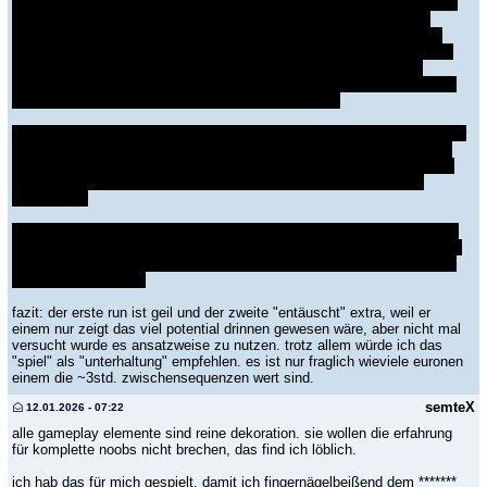
"versemmelt" bzw. ich habe die "anrufe" nicht einmal angenommen. es
war "grauenhaft". nach der ersten schicht wurde mir, bei der ersten
"bewertung" gesagt wie toll ich und meine helden waren und das das
team zum ersten mal ihr mögliches "potential" gezeigt hat und das ich
so weitermachen soll. ich habe aber jede einzelne aktion versaut:
"schlimmer gehts nicht". den ganzen run waren meine helden mehr od.
weniger lvl1 und hatten keine "talente"/"fähigkeiten".
das zieht sich wie ein roter fanden durch das ganze "spiel". selbst in der
letzten schicht "beim grossen finale", wo das spiel einem "vorgaukelt"
das man unter extra druck stünde, um "etwas" abzuwenden, macht es
keinen unterschied ob man alles ignoriert, versemmelt od. perfekt
abschliesst.
wenn ich "Dispatch" eine schulbenotung als "videospiel" geben müsste
wäre das "themen verfehlung" und somit ein glatte "5", weil ein spiel wo
dein gameplay absolut keine auswirkung auf das geschehen ausmacht
ist kein "videogame".
fazit: der erste run ist geil und der zweite "entäuscht" extra, weil er
einem nur zeigt das viel potential drinnen gewesen wäre, aber nicht mal
versucht wurde es ansatzweise zu nutzen. trotz allem würde ich das
"spiel" als "unterhaltung" empfehlen. es ist nur fraglich wieviele euronen
einem die ~3std. zwischensequenzen wert sind.
semteX
12.01.2026 - 07:22
alle gameplay elemente sind reine dekoration. sie wollen die erfahrung
für komplette noobs nicht brechen, das find ich löblich.
ich hab das für mich gespielt, damit ich fingernägelbeißend dem *******