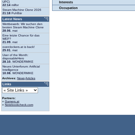
UPC)
Interests
22:14
milfor
Occupation
Steam Machine Clone 2026
21:18
PuhBär
Latest News
Wettbewerb: Wir suchen den
besten Steam Machine Clone
28.06.
mat
Eine letzte Chance für das
WEP?
21.09.
mat
overclockers.at is back!
25.01.
mat
User of the Month:
disposableHero
28.10.
WONDERMIKE
Neues Unterforum: Artificial
Intelligence
10.08.
WONDERMIKE
Archives:
News
Articles
Links
Partners:
»
Gamers.at
»
Notebookcheck.com