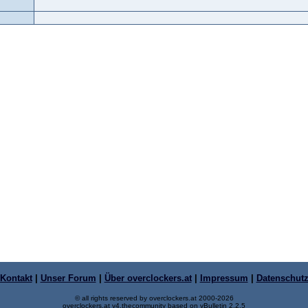
Kontakt
|
Unser Forum
|
Über overclockers.at
|
Impressum
|
Datenschut
© all rights reserved by overclockers.at 2000-2026
overclockers.at v4.thecommunity based on vBulletin 2.2.5