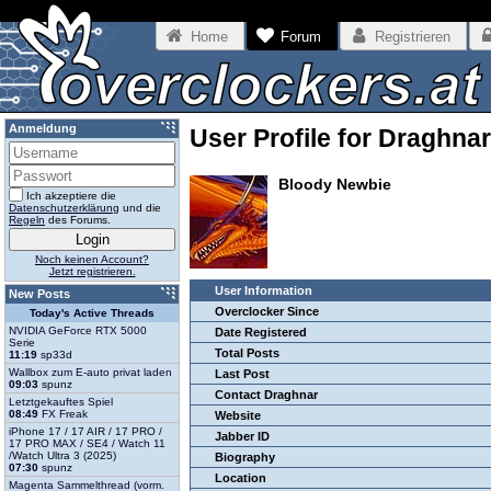
Home
Forum
Registrieren
Anmeldung
User Profile for Draghnar
Bloody Newbie
Ich akzeptiere die
Datenschutzerklärung
und die
Regeln
des Forums.
Noch keinen Account?
Jetzt registrieren.
User Information
New Posts
Overclocker Since
Today's Active Threads
NVIDIA GeForce RTX 5000
Date Registered
Serie
Total Posts
11:19
sp33d
Wallbox zum E-auto privat laden
Last Post
09:03
spunz
Contact Draghnar
Letztgekauftes Spiel
08:49
FX Freak
Website
iPhone 17 / 17 AIR / 17 PRO /
Jabber ID
17 PRO MAX / SE4 / Watch 11
/Watch Ultra 3 (2025)
Biography
07:30
spunz
Location
Magenta Sammelthread (vorm.