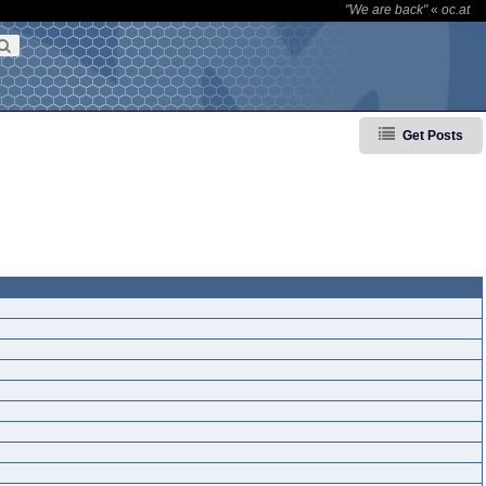
"We are back"
«
oc.at
Get Posts