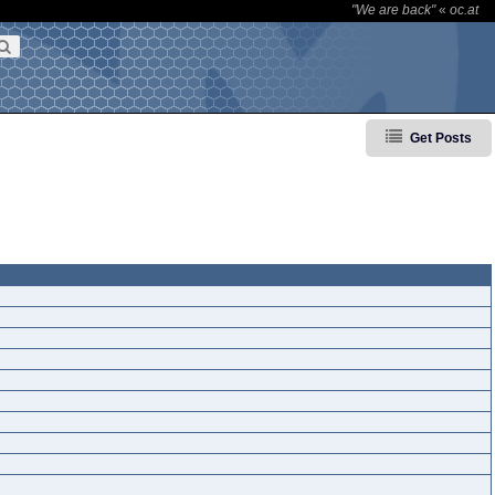
"We are back"
«
oc.at
Get Posts