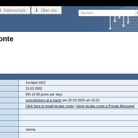
Datenschutz
Über uns
conte
1st April 1922
15.03.2002
691 (0.08 posts per day)
overclockers.at is back!
am 25.03.2025 um 10:22
Click here to email nicolas conte
|
Send nicolas conte a Private Message!
vienna