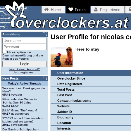
Home
Forum
Registrieren
Anmeldung
User Profile for nicolas 
Here to stay
Ich akzeptiere die
Datenschutzerklärung
und die
Regeln
des Forums.
Noch keinen Account?
Jetzt registrieren.
User Information
New Posts
Overclocker Since
Today's Active Threads
Date Registered
Was macht ein Geek gegen die
Total Posts
Hitze?
05:48
voyager
Last Post
Klima, oder das Wetter im
Contact nicolas conte
Schnitt über 30 Jahre
01:42
DKCH
Website
[Multi] Grand Theft Auto 6
Jabber ID
00:17
questionmarc
Biography
5700XT ohne Lüfter, trotzdem
kaufen und wie weiter?
Location
20:11
davebastard
Interests
Der Gaming-Schnäppchen-