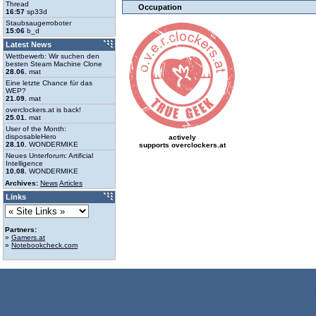
Thread
Occupation
16:57
sp33d
Staubsaugerroboter
15:06
b_d
Latest News
Wettbewerb: Wir suchen den
besten Steam Machine Clone
28.06.
mat
Eine letzte Chance für das
WEP?
21.09.
mat
overclockers.at is back!
25.01.
mat
User of the Month:
disposableHero
actively
28.10.
WONDERMIKE
supports overclockers.at
Neues Unterforum: Artificial
Intelligence
10.08.
WONDERMIKE
Archives:
News
Articles
Links
Partners:
»
Gamers.at
»
Notebookcheck.com