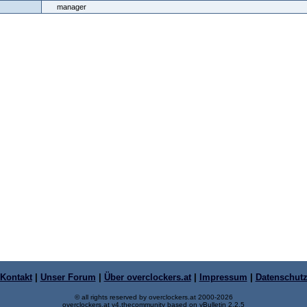
manager
Kontakt
|
Unser Forum
|
Über overclockers.at
|
Impressum
|
Datenschut
© all rights reserved by overclockers.at 2000-2026
overclockers.at v4.thecommunity based on vBulletin 2.2.5