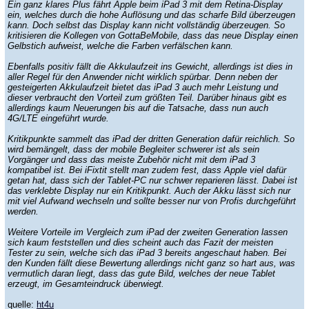
Ein ganz klares Plus fährt Apple beim iPad 3 mit dem Retina-Display
ein, welches durch die hohe Auflösung und das scharfe Bild überzeugen
kann. Doch selbst das Display kann nicht vollständig überzeugen. So
kritisieren die Kollegen von GottaBeMobile, dass das neue Display einen
Gelbstich aufweist, welche die Farben verfälschen kann.
Ebenfalls positiv fällt die Akkulaufzeit ins Gewicht, allerdings ist dies in
aller Regel für den Anwender nicht wirklich spürbar. Denn neben der
gesteigerten Akkulaufzeit bietet das iPad 3 auch mehr Leistung und
dieser verbraucht den Vorteil zum größten Teil. Darüber hinaus gibt es
allerdings kaum Neuerungen bis auf die Tatsache, dass nun auch
4G/LTE eingeführt wurde.
Kritikpunkte sammelt das iPad der dritten Generation dafür reichlich. So
wird bemängelt, dass der mobile Begleiter schwerer ist als sein
Vorgänger und dass das meiste Zubehör nicht mit dem iPad 3
kompatibel ist. Bei iFixtit stellt man zudem fest, dass Apple viel dafür
getan hat, dass sich der Tablet-PC nur schwer reparieren lässt. Dabei ist
das verklebte Display nur ein Kritikpunkt. Auch der Akku lässt sich nur
mit viel Aufwand wechseln und sollte besser nur von Profis durchgeführt
werden.
Weitere Vorteile im Vergleich zum iPad der zweiten Generation lassen
sich kaum feststellen und dies scheint auch das Fazit der meisten
Tester zu sein, welche sich das iPad 3 bereits angeschaut haben. Bei
den Kunden fällt diese Bewertung allerdings nicht ganz so hart aus, was
vermutlich daran liegt, dass das gute Bild, welches der neue Tablet
erzeugt, im Gesamteindruck überwiegt.
quelle:
ht4u