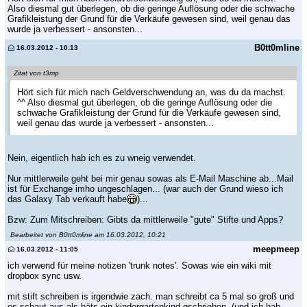
Also diesmal gut überlegen, ob die geringe Auflösung oder die schwache
Grafikleistung der Grund für die Verkäufe gewesen sind, weil genau das
wurde ja verbessert - ansonsten...
B0tt0mline
16.03.2012 - 10:13
Zitat von t3mp
Hört sich für mich nach Geldverschwendung an, was du da machst.
^^ Also diesmal gut überlegen, ob die geringe Auflösung oder die
schwache Grafikleistung der Grund für die Verkäufe gewesen sind,
weil genau das wurde ja verbessert - ansonsten...
Nein, eigentlich hab ich es zu wneig verwendet.
Nur mittlerweile geht bei mir genau sowas als E-Mail Maschine ab...Mail
ist für Exchange imho ungeschlagen... (war auch der Grund wieso ich
das Galaxy Tab verkauft habe
)...
Bzw: Zum Mitschreiben: Gibts da mittlerweile "gute" Stifte und Apps?
Bearbeitet von B0tt0mline am 16.03.2012, 10:21
meepmeep
16.03.2012 - 11:05
ich verwend für meine notizen 'trunk notes'. Sowas wie ein wiki mit
dropbox sync usw.
mit stift schreiben is irgendwie zach. man schreibt ca 5 mal so groß und
es schaut aus als häts ein kindergartenkind gschrieben. (und ich hab