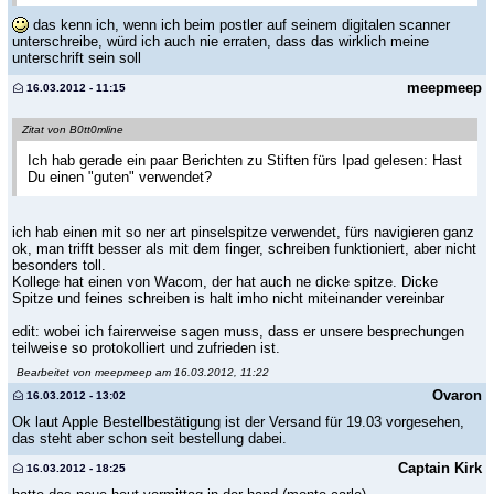
das kenn ich, wenn ich beim postler auf seinem digitalen scanner
unterschreibe, würd ich auch nie erraten, dass das wirklich meine
unterschrift sein soll
meepmeep
16.03.2012 - 11:15
Zitat von B0tt0mline
Ich hab gerade ein paar Berichten zu Stiften fürs Ipad gelesen: Hast
Du einen "guten" verwendet?
ich hab einen mit so ner art pinselspitze verwendet, fürs navigieren ganz
ok, man trifft besser als mit dem finger, schreiben funktioniert, aber nicht
besonders toll.
Kollege hat einen von Wacom, der hat auch ne dicke spitze. Dicke
Spitze und feines schreiben is halt imho nicht miteinander vereinbar
edit: wobei ich fairerweise sagen muss, dass er unsere besprechungen
teilweise so protokolliert und zufrieden ist.
Bearbeitet von meepmeep am 16.03.2012, 11:22
Ovaron
16.03.2012 - 13:02
Ok laut Apple Bestellbestätigung ist der Versand für 19.03 vorgesehen,
das steht aber schon seit bestellung dabei.
Captain Kirk
16.03.2012 - 18:25