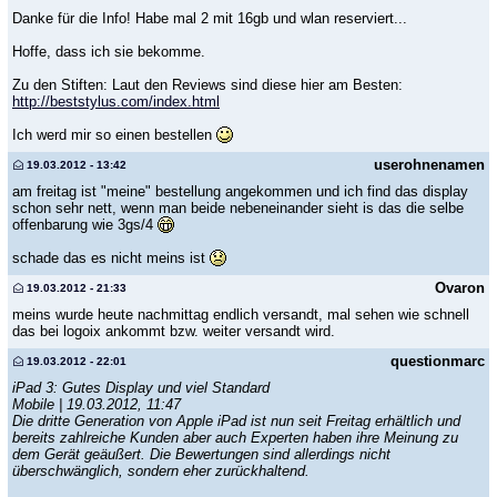
Danke für die Info! Habe mal 2 mit 16gb und wlan reserviert...
Hoffe, dass ich sie bekomme.
Zu den Stiften: Laut den Reviews sind diese hier am Besten:
http://beststylus.com/index.html
Ich werd mir so einen bestellen
userohnenamen
19.03.2012 - 13:42
am freitag ist "meine" bestellung angekommen und ich find das display
schon sehr nett, wenn man beide nebeneinander sieht is das die selbe
offenbarung wie 3gs/4
schade das es nicht meins ist
Ovaron
19.03.2012 - 21:33
meins wurde heute nachmittag endlich versandt, mal sehen wie schnell
das bei logoix ankommt bzw. weiter versandt wird.
questionmarc
19.03.2012 - 22:01
iPad 3: Gutes Display und viel Standard
Mobile | 19.03.2012, 11:47
Die dritte Generation von Apple iPad ist nun seit Freitag erhältlich und
bereits zahlreiche Kunden aber auch Experten haben ihre Meinung zu
dem Gerät geäußert. Die Bewertungen sind allerdings nicht
überschwänglich, sondern eher zurückhaltend.