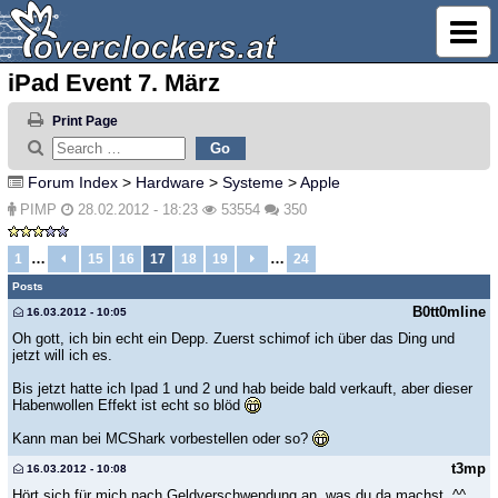
iPad Event 7. März
Print Page
Forum Index
>
Hardware
>
Systeme
>
Apple
PIMP
28.02.2012 - 18:23
53554
350
…
…
1
15
16
17
18
19
24
Posts
B0tt0mline
16.03.2012 - 10:05
Oh gott, ich bin echt ein Depp. Zuerst schimof ich über das Ding und
jetzt will ich es.
Bis jetzt hatte ich Ipad 1 und 2 und hab beide bald verkauft, aber dieser
Habenwollen Effekt ist echt so blöd
Kann man bei MCShark vorbestellen oder so?
t3mp
16.03.2012 - 10:08
Hört sich für mich nach Geldverschwendung an, was du da machst. ^^