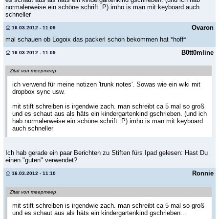
normalerweise ein schöne schrift :P) imho is man mit keyboard auch
schneller
Ovaron
16.03.2012 - 11:09
mal schauen ob Logoix das packerl schon bekommen hat *hoff*
B0tt0mline
16.03.2012 - 11:09
Zitat von meepmeep
ich verwend für meine notizen 'trunk notes'. Sowas wie ein wiki mit
dropbox sync usw.
mit stift schreiben is irgendwie zach. man schreibt ca 5 mal so groß
und es schaut aus als häts ein kindergartenkind gschrieben. (und ich
hab normalerweise ein schöne schrift :P) imho is man mit keyboard
auch schneller
Ich hab gerade ein paar Berichten zu Stiften fürs Ipad gelesen: Hast Du
einen "guten" verwendet?
Ronnie
16.03.2012 - 11:10
Zitat von meepmeep
mit stift schreiben is irgendwie zach. man schreibt ca 5 mal so groß
und es schaut aus als häts ein kindergartenkind gschrieben...