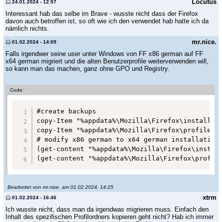
Locutus
24.01.2024 - 12:57
Interessant hab das selbe im Brave - wusste nicht dass der Firefox
davon auch betroffen ist, so oft wie ich den verwendet hab hatte ich da
nämlich nichts.
mr.nice.
01.02.2024 - 14:09
Falls irgendwer seine user unter Windows von FF x86 german auf FF
x64 german migriert und die alten Benutzerprofile weiterverwenden will,
so kann man das machen, ganz ohne GPO und Registry.
Code:
#create backups

copy-Item "%appdata%\Mozilla\Firefox\installs.i
copy-Item "%appdata%\Mozilla\Firefox\profiles.i
# modify x86 german to x64 german installation

(get-content "%appdata%\Mozilla\Firefox\instal
(get-content "%appdata%\Mozilla\Firefox\profil
Bearbeitet von mr.nice. am 01.02.2024, 14:25
xtrm
01.02.2024 - 16:46
Ich wusste nicht, dass man da irgendwas migrieren muss. Einfach den
Inhalt des spezifischen Profilordners kopieren geht nicht? Hab ich immer