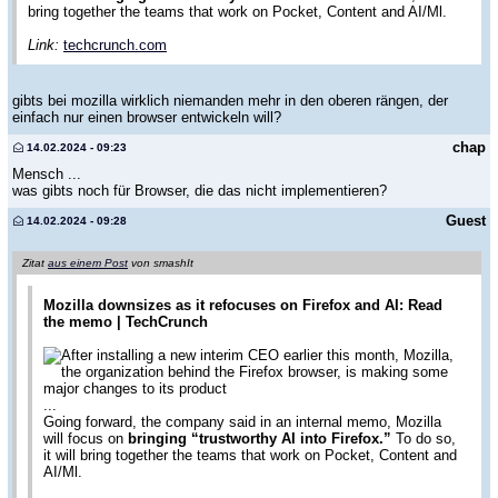
bring together the teams that work on Pocket, Content and AI/Ml.
Link:
techcrunch.com
gibts bei mozilla wirklich niemanden mehr in den oberen rängen, der
einfach nur einen browser entwickeln will?
chap
14.02.2024 - 09:23
Mensch ...
was gibts noch für Browser, die das nicht implementieren?
Guest
14.02.2024 - 09:28
Zitat
aus einem Post
von smashIt
Mozilla downsizes as it refocuses on Firefox and AI: Read
the memo | TechCrunch
After installing a new interim CEO earlier this month, Mozilla,
the organization behind the Firefox browser, is making some
major changes to its product
...
Going forward, the company said in an internal memo, Mozilla
will focus on
bringing “trustworthy AI into Firefox.”
To do so,
it will bring together the teams that work on Pocket, Content and
AI/Ml.