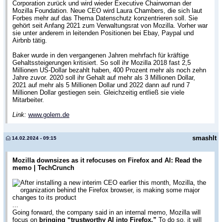
Corporation zurück und wird wieder Executive Chairwoman der
Mozilla Foundation. Neue CEO wird Laura Chambers, die sich laut
Forbes mehr auf das Thema Datenschutz konzentrieren soll. Sie
gehört seit Anfang 2021 zum Verwaltungsrat von Mozilla. Vorher war
sie unter anderem in leitenden Positionen bei Ebay, Paypal und
Airbnb tätig.
Baker wurde in den vergangenen Jahren mehrfach für kräftige
Gehaltssteigerungen kritisiert. So soll ihr Mozilla 2018 fast 2,5
Millionen US-Dollar bezahlt haben, 400 Prozent mehr als noch zehn
Jahre zuvor. 2020 soll ihr Gehalt auf mehr als 3 Millionen Dollar,
2021 auf mehr als 5 Millionen Dollar und 2022 dann auf rund 7
Millionen Dollar gestiegen sein. Gleichzeitig entließ sie viele
Mitarbeiter.
Link:
www.golem.de
smashIt
14.02.2024 - 09:15
Mozilla downsizes as it refocuses on Firefox and AI: Read the
memo | TechCrunch
After installing a new interim CEO earlier this month, Mozilla, the
organization behind the Firefox browser, is making some major
changes to its product
...
Going forward, the company said in an internal memo, Mozilla will
focus on
bringing “trustworthy AI into Firefox.”
To do so, it will