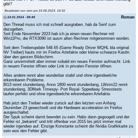
gibt?
Bearbeitet von xtrm am 19.08.2023, 16:52
Roman
24.01.2024 - 08:49
Den Thread muss ich mal schnell ausgraben, hab da Senf zum
dazugeben.
Seit Ende November 2023 hab ich ja einen neuen Rechner mit
Win11Pro, die RTX3090 ist ausm alten Rechner mitgenommen worden.
Seit dem Treiberupdate 546.65 (Game Ready Driver WQHL bla original
NV Treiber) hauts mir im Firefox Artefakte oder kleine schwarze Kastln
über den ganzen Bildschirm.
Ganz unvermittelt aber immer sobald ein neues Fenster aufmacht. Link
in neuem Fenster öffnen oder Link in privaten Fenster öffnen.
Alles andere rennt aber wunderbar stabil und ohne irgendwelche
erkennbaren Probleme.
BG3 rennt stundenlang, Anno 1800 rennt stundenlang, LWsim22 rennt
stundenlang, 3DMark Timespy- Port Royal- Sppedway Stresstests
laufen perfekt und ohne irgendwelche erkennbaren Artefakte.
Hab jetzt den Treiber wieder zurück auf den letzten von Anfang
Dezember 23 gewechselt und die Hardware acceleration im Firefox
ausgeschaltet.
Der Spuk scheint damit beendet zu sein. Habs dann gegoogelt und der
Fehler ist „bekannt“ und tritt offenbar von 2015 bis jetzt immer mal
wieder irgendwo auf. Einzige Konstante scheint die Nvidia Grafikkarte zu
sein wos den Fehler gibt.