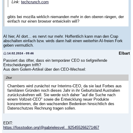
Link:
techcrunch.com
gibts bei mozilla wirklich niemanden mehr in den oberen rängen, der
einfach nur einen browser entwickeln will?
AI hier, AI dort... es nervt nur mehr. Hoffentlich kann man den Crap
abschalten einfach bzw. wirds dann halt einen weiterhin AI-freien Fork
geben vermutlich.
Elbart
14.02.2024 - 09:46
Passiert das öfter, dass ein temporärer CEO so tiefgreifende
Entscheidungen trifft?
Aus dem Golem-Artikel über den CEO-Wechsel:
Zitat
Chambers wird zunächst nur Interims-CEO, da sie laut Forbes aus
familiären Gründen noch dieses Jahr in ihr Geburtsland Australien
zurückzukehren will. Sie werde sich daher "auf die Suche nach
einem Vollzeit-CEO" sowie die Entwicklung neuer Produkte
konzentrieren, die den wachsenden Bedenken hinsichtlich des
Datenschutzes Rechnung tragen sollen.
EDIT:
https://fosstodon.org/@gabrielesvel...925455266271467