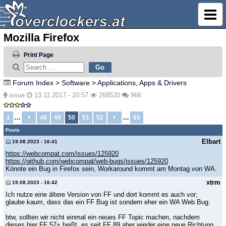
Mozilla Firefox
Print Page
Forum Index
>
Software
>
Applications, Apps & Drivers
issue
13.11.2017 - 20:57
268520
966
…
…
1
48
49
50
51
52
65
Posts
Elbart
19.08.2023 - 16:41
https://webcompat.com/issues/125920
https://github.com/webcompat/web-bugs/issues/125920
Könnte ein Bug in Firefox sein, Workaround kommt am Montag von WA.
xtrm
19.08.2023 - 16:42
Ich nutze eine ältere Version von FF und dort kommt es auch vor;
glaube kaum, dass das ein FF Bug ist sondern eher ein WA Web Bug.
btw, sollten wir nicht einmal ein neues FF Topic machen, nachdem
dieses hier FF 57+ heißt, es seit FF 89 aber wieder eine neue Richtung