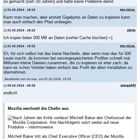
so gemacht (seit~20 Jahren) und hatte keine Probleme damit.
mr.nice.
01.02.2024 - 18:15
Kann man machen, aber anstatt Gigabytes an Daten zu kopieren kann
man auch einfach den Pfad umbiegen.
xtrm
01.02.2024 - 18:22
Ich kopier lieber 500 MB an Daten (vorher Cache löschen) =).
mr.nice.
01.02.2024 - 19:22
Eh, für sich selbst hat das keine Nachteile, aber wenn man das für 500
Leute macht, da kommen bei servergespeicherten Profilen schnell mal
Millionen kleine Dateien zusammen, die zu kopieren ist eher zach, da
kann es schon Vorteile haben einfach das Profil der alten Installation zu
übernehmen.
Bearbeitet von mr.nice. am 01.02.2024, 19:26
smashIt
09.02.2024 - 08:39
endlich!
Mozilla wechselt die Chefin aus
Nach Jahren der Kritik verlässt Mitchell Baker den Chefsessel der
Mozilla Corporation. Ihre Nachfolgerin setzt weiter auf neue
Produkte – interimsweise.
Mitchell Baker tritt als Chief Executive Officer (CEO) der Mozilla