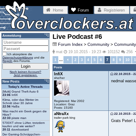
Home
Forum
Registrieren
Live Podcast #6
Anmeldung
Forum Index
>
Community
>
Community
mat
19.10.2015 - 19:23
101152
256
Ich akzeptiere die
Datenschutzerklärung
und die
…
1
2
3
4
5
6
7
8
9
10
1
Regeln
des Forums.
Posts
Noch keinen Account?
InfiX
22.10.2015 - 2
Jetzt registrieren.
she/her
nedmal wasser
New Posts
Today's Active Threads
[Multi] Grand Theft Auto 6
23:06
InfiX
Klima, oder das Wetter im
Registered: Mar 2002
Schnitt über 30 Jahre
Location: Graz
22:56
HaBa
Posts: 15160
Was macht ein Geek gegen die
aNtraXx
22.10.2015 - 2
Hitze?
trailer park king
22:33
pirate man
Grats Peter! L
5700XT ohne Lüfter, trotzdem
kaufen und wie weiter?
20:11
davebastard
Der Gaming-Schnäppchen-