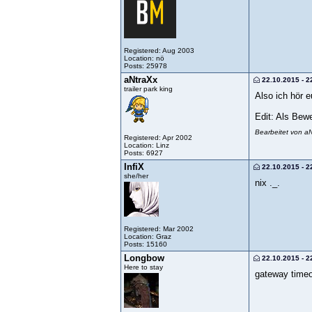
Registered: Aug 2003
Location: nö
Posts: 25978
aNtraXx
22.10.2015 - 2
trailer park king
Also ich hör 
Edit: Als Bew
Bearbeitet von a
Registered: Apr 2002
Location: Linz
Posts: 6927
InfiX
22.10.2015 - 2
she/her
nix ._.
Registered: Mar 2002
Location: Graz
Posts: 15160
Longbow
22.10.2015 - 2
Here to stay
gateway time