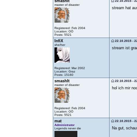
smashIt
22.10.2015 - 2
master of disaster
stream hat au
Registered: Feb 2004
Location: OÖ
Posts: 5521
InfiX
22.10.2015 - 2
she/her
stream ist gr
Registered: Mar 2002
Location: Graz
Posts: 15160
smashIt
22.10.2015 - 2
master of disaster
hol ich mir n
Registered: Feb 2004
Location: OÖ
Posts: 5521
mat
22.10.2015 - 2
Administrator
Na gut, schaut
Legends never die