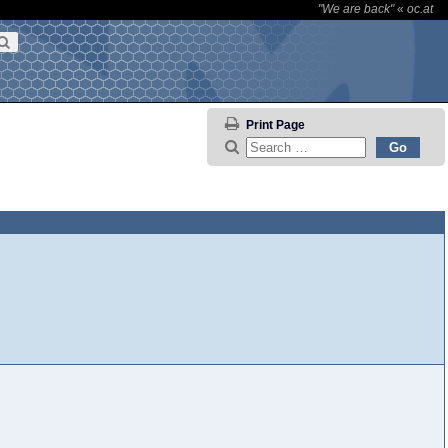
"We are back"
«
oc.at
Print Page