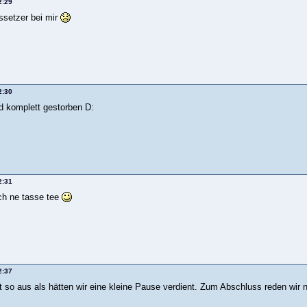
2:29
ssetzer bei mir
2:30
ad komplett gestorben D:
2:31
och ne tasse tee
2:37
 so aus als hätten wir eine kleine Pause verdient. Zum Abschluss reden wir n