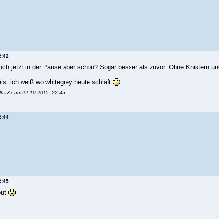
2:42
euch jetzt in der Pause aber schon? Sogar besser als zuvor. Ohne Knistern und
eis: ich weiß wo whitegrey heute schläft
.
NtraXx am 22.10.2015, 22:45
2:44
2:45
out