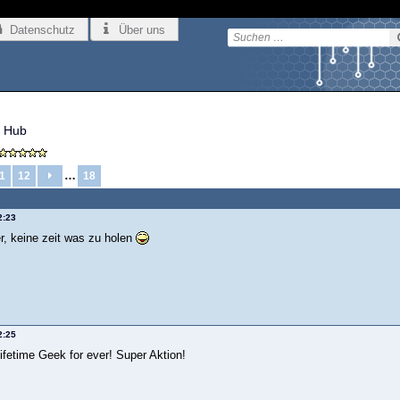
Datenschutz
Über uns
 Hub
…
1
12
18
2:23
, keine zeit was zu holen
2:25
ifetime Geek for ever! Super Aktion!