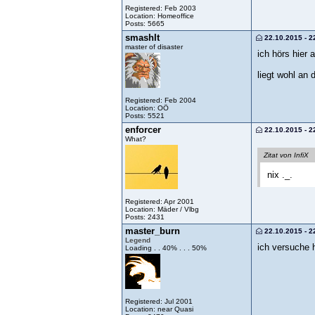
Registered: Feb 2003
Location: Homeoffice
Posts: 5665
smashIt
22.10.2015 - 2
master of disaster
ich hörs hier 
liegt wohl an
Registered: Feb 2004
Location: OÖ
Posts: 5521
enforcer
22.10.2015 - 2
What?
Zitat von InfiX
nix ._.
Registered: Apr 2001
Location: Mäder / Vlbg
Posts: 2431
master_burn
22.10.2015 - 2
Legend
ich versuche h
Loading . . 40% . . . 50%
Registered: Jul 2001
Location: near Quasi