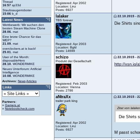
Thread
Registered: Apr 2002
16:57
sp33d
Location: Linz
Posts: 6927
Staubsaugerroboter
15:06
b_d
lalaker
22.10.2015 - 2
Latest News
TBS forever
Die Shirts sin
Wettbewerb: Wir suchen den
besten Steam Machine Clone
28.06.
mat
Eine letzte Chance für das
WEP?
21.09.
mat
Registered: Apr 2003
Location: Bgld
overclockers.at is back!
Posts: 14699
25.01.
mat
schizo
22.10.2015 - 2
User of the Month:
disposableHero
Produkt der Gesellschaft
http://xsn.io/
28.10.
WONDERMIKE
Neues Unterforum: Artificial
Intelligence
10.08.
WONDERMIKE
Archives:
News
Articles
Registered: Feb 2003
Location: Vienna
Links
Posts: 2786
aNtraXx
22.10.2015 - 2
trailer park king
Partners:
»
Gamers.at
Zitat von lalaker
»
Notebookcheck.com
Die Shirts 
Registered: Apr 2002
Location: Linz
Posts: 6927
M passt schon