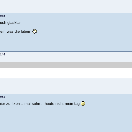
2:45
auch glasklar
 dem was die labern
2:46
2:53
ier zu fixen .. mal sehn .. heute nicht mein tag