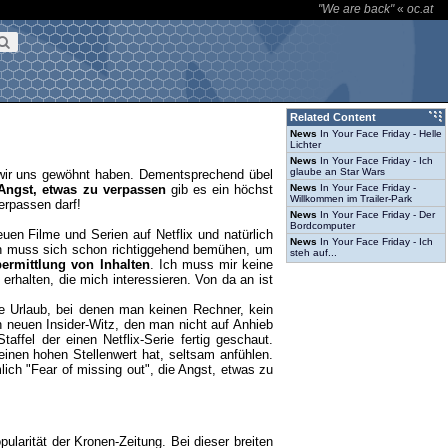
"We are back"
«
oc.at
Related Content
News
In Your Face Friday - Helle
Lichter
News
In Your Face Friday - Ich
glaube an Star Wars
 wir uns gewöhnt haben. Dementsprechend übel
Angst, etwas zu verpassen
gib es ein höchst
News
In Your Face Friday -
Willkommen im Trailer-Park
erpassen darf!
News
In Your Face Friday - Der
Bordcomputer
uen Filme und Serien auf Netflix und natürlich
News
In Your Face Friday - Ich
Man muss sich schon richtiggehend bemühen, um
steh auf...
bermittlung von Inhalten
. Ich muss mir keine
halten, die mich interessieren. Von da an ist
ge Urlaub, bei denen man keinen Rechner, kein
 neuen Insider-Witz, den man nicht auf Anhieb
ffel der einen Netflix-Serie fertig geschaut.
inen hohen Stellenwert hat, seltsam anfühlen.
ich "Fear of missing out", die Angst, etwas zu
larität der Kronen-Zeitung. Bei dieser breiten