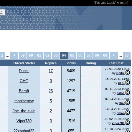
"We are back"
«
oc.at
…
…
1
59
60
61
62
63
64
65
66
67
68
69
83
Thread Starter
Replies
Views
Rating
Last Post
22.01.2020 12:14
Dune-
17
5409
by
Spikx
15.09.2011 14:54
GHG
0
1297
by
GHG
07.11.2013 10:45
Ecraft
25
4719
by
salsa
07.04.2011 22:44
maniacnew
5
1585
by
that
14.04.2011 23:20
Joe_the_tulip
2
4477
by
othan
08.02.2019 20:45
Viper780
3
1519
by
Viper780
10.10.2024 20:21
22zaphod22
3
655