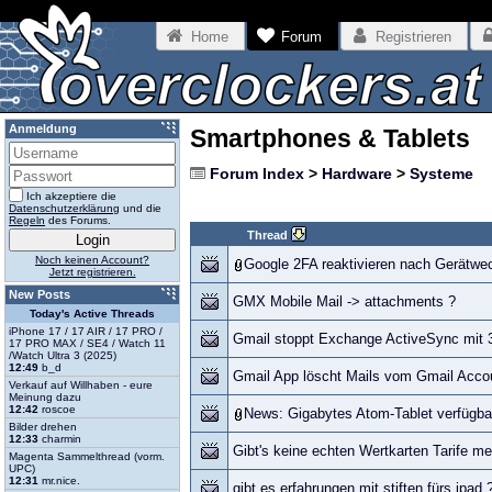
Home
Forum
Registrieren
Anmeldung
Smartphones & Tablets
Forum Index
>
Hardware
>
Systeme
Ich akzeptiere die
Datenschutzerklärung
und die
Regeln
des Forums.
Thread
Noch keinen Account?
Google 2FA reaktivieren nach Gerätwe
Jetzt registrieren.
New Posts
GMX Mobile Mail -> attachments ?
Today's Active Threads
iPhone 17 / 17 AIR / 17 PRO /
Gmail stoppt Exchange ActiveSync mit 3
17 PRO MAX / SE4 / Watch 11
/Watch Ultra 3 (2025)
12:49
b_d
Gmail App löscht Mails vom Gmail Acco
Verkauf auf Willhaben - eure
Meinung dazu
12:42
roscoe
News: Gigabytes Atom-Tablet verfügba
Bilder drehen
12:33
charmin
Gibt's keine echten Wertkarten Tarife m
Magenta Sammelthread (vorm.
UPC)
12:31
mr.nice.
gibt es erfahrungen mit stiften fürs ipad 