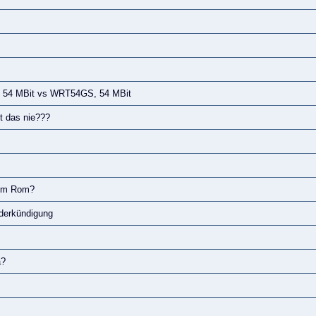
 54 MBit vs WRT54GS, 54 MBit
 das nie???
tom Rom?
derkündigung
a?