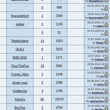
by
Dreamforcer
01.01.1970 01:00
0
880
by
28.07.2011 20:49
fresserettich
2
2300
by
fresserettich
29.12.2014 21:16
sabee
0
1135
by
sabee
01.01.1970 01:00
0
31
by
11.07.2006 14:29
Nightstalker
14
1563
by
Sluger
23.03.2003 09:54
jAcKz
6
3315
by
jAcKz
13.07.2011 13:50
M4D M4X
1
1271
by
Cobase
20.09.2013 19:50
TitusTheFox
18
2991
by
charmin
12.06.2014 12:54
Corran_Horn
2
1436
by
ccr
05.06.2017 15:45
pirate man
5
2396
by
enjoy
19.07.2012 18:13
Goldlocke
4
1785
by
Goldlocke
15.06.2022 09:58
XeroXs
60
19370
by
rad1oactive
01.10.2011 08:54
BooTes
2
3754
by
BooTes