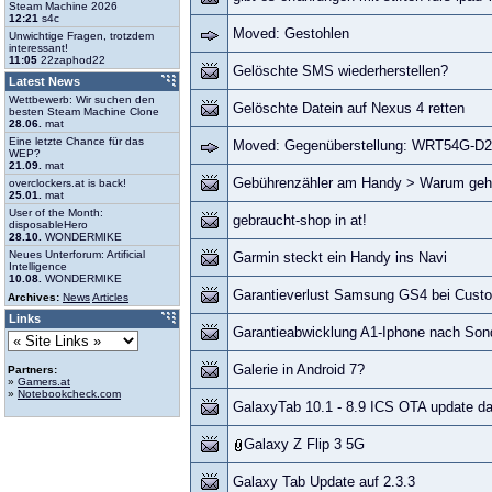
Steam Machine 2026
12:21
s4c
Moved: Gestohlen
Unwichtige Fragen, trotzdem
interessant!
11:05
22zaphod22
Gelöschte SMS wiederherstellen?
Latest News
Wettbewerb: Wir suchen den
Gelöschte Datein auf Nexus 4 retten
besten Steam Machine Clone
28.06.
mat
Eine letzte Chance für das
Moved: Gegenüberstellung: WRT54G-D2
WEP?
21.09.
mat
Gebührenzähler am Handy > Warum geht
overclockers.at is back!
25.01.
mat
User of the Month:
gebraucht-shop in at!
disposableHero
28.10.
WONDERMIKE
Neues Unterforum: Artificial
Garmin steckt ein Handy ins Navi
Intelligence
10.08.
WONDERMIKE
Garantieverlust Samsung GS4 bei Cus
Archives:
News
Articles
Links
Garantieabwicklung A1-Iphone nach Son
Galerie in Android 7?
Partners:
»
Gamers.at
»
Notebookcheck.com
GalaxyTab 10.1 - 8.9 ICS OTA update d
Galaxy Z Flip 3 5G
Galaxy Tab Update auf 2.3.3