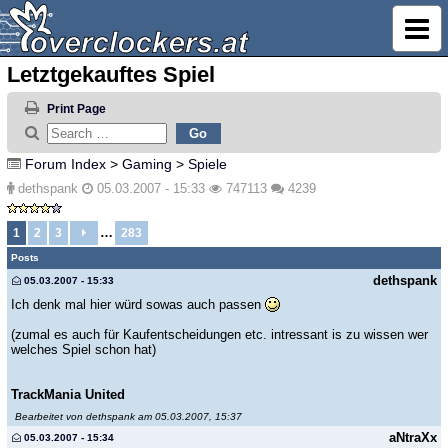
Letztgekauftes Spiel
Print Page
Forum Index
>
Gaming
>
Spiele
dethspank
05.03.2007 - 15:33
747113
4239
…
1
2
3
283
Posts
dethspank
05.03.2007 - 15:33
Ich denk mal hier würd sowas auch passen
(zumal es auch für Kaufentscheidungen etc. intressant is zu wissen wer
welches Spiel schon hat)
TrackMania United
Bearbeitet von dethspank am 05.03.2007, 15:37
aNtraXx
05.03.2007 - 15:34