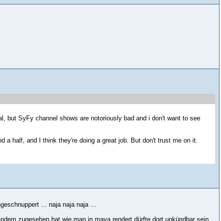
tial, but SyFy channel shows are notoriously bad and i don't want to see
half, and I think they're doing a great job. But don't trust me on it.
ngeschnuppert ... naja naja naja ...
mandem zugesehen hat wie man in maya rendert dürfte dort unkündbar sein