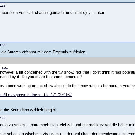
1:27
aber noch von scifi-channel gemacht und nicht syfy ... afair
3:00
 die Autoren offenbar mit dem Ergebnis zufrieden:
t AMA
 however a bit concerned with the t.v show. Not that i don't think it has poten
 ruined by it. Do you share the same concerns?
ve been working on the show alongside the show runners for about a year and a 
com/the-expanse-is-the-s...ttle-1717279167
 die Serie dann wirklich hergibt.
7:55
bts ja zu sehen ... hatte noch nicht viel zeit und nur mal kurz vor die hälfte rei
eise schon klassisches syfy niveau ... der praktikant der irgendwann mal je