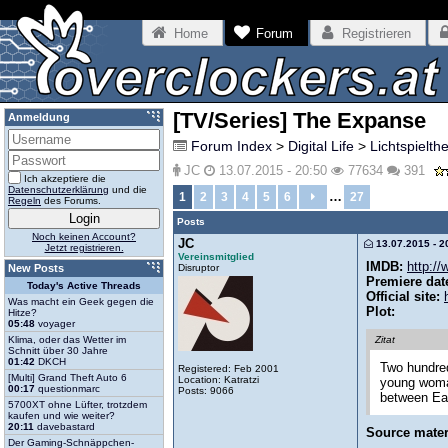
Home
Forum
Registrieren
[TV/Series] The Expanse
Anmeldung
Forum Index
>
Digital Life
>
Lichtspielth
JC
13.07.2015 - 20:50
77634
391
Ich akzeptiere die
Datenschutzerklärung
und die
…
1
2
3
4
5
6
27
Regeln
des Forums.
Posts
Noch keinen Account?
JC
13.07.2015 - 2
Jetzt registrieren.
Vereinsmitglied
IMDB:
http:/
Disruptor
New Posts
Premiere dat
Today's Active Threads
Official site:
Was macht ein Geek gegen die
Plot:
Hitze?
05:48
voyager
Klima, oder das Wetter im
Zitat
Schnitt über 30 Jahre
01:42
DKCH
Two hundred
Registered: Feb 2001
[Multi] Grand Theft Auto 6
Location: Katratzi
young woman
00:17
questionmarc
Posts: 9066
between Ear
5700XT ohne Lüfter, trotzdem
kaufen und wie weiter?
20:11
davebastard
Source mater
Der Gaming-Schnäppchen-