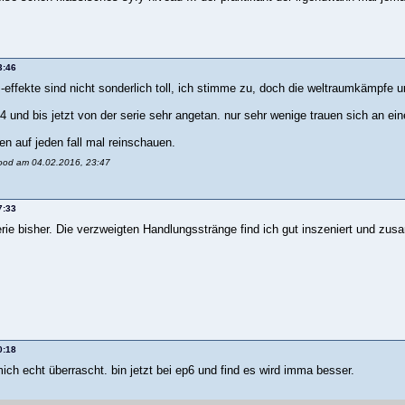
3:46
I-effekte sind nicht sonderlich toll, ich stimme zu, doch die weltraumkämpf
4 und bis jetzt von der serie sehr angetan. nur sehr wenige trauen sich an e
lten auf jeden fall mal reinschauen.
lood am 04.02.2016, 23:47
7:33
rie bisher. Die verzweigten Handlungsstränge find ich gut inszeniert und zu
0:18
mich echt überrascht. bin jetzt bei ep6 und find es wird imma besser.