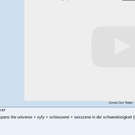
Comic-Con Trailer
2:07
spans the universe + syfy + schiesserei + sexszene in der schwerelosigkeit (u