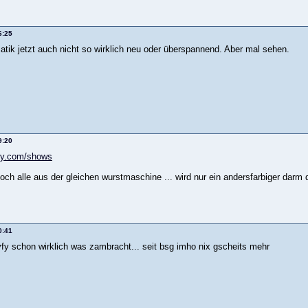
6:25
atik jetzt auch nicht so wirklich neu oder überspannend. Aber mal sehen.
9:20
yfy.com/shows
ch alle aus der gleichen wurstmaschine ... wird nur ein andersfarbiger darm d
0:41
yfy schon wirklich was zambracht... seit bsg imho nix gscheits mehr