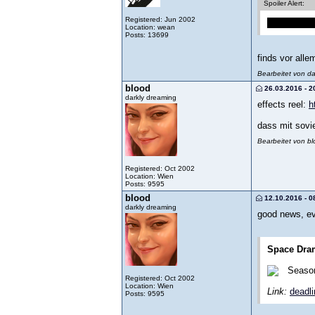
Spoiler Alert:
Registered: Jun 2002
die handlun
Location: wean
Posts: 13699
finds vor alle
Bearbeitet von d
blood
26.03.2016 - 2
darkly dreaming
effects reel:
h
dass mit sovie
Bearbeitet von b
Registered: Oct 2002
Location: Wien
Posts: 9595
blood
12.10.2016 - 0
darkly dreaming
good news, e
Space Dram
Season
Registered: Oct 2002
Location: Wien
Link:
deadl
Posts: 9595