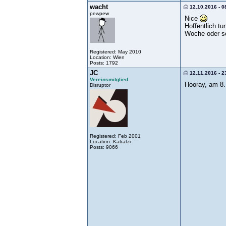
wacht
12.10.2016 - 0
pewpew
Nice
Hoffentlich t
Woche oder so 
Registered: May 2010
Location: Wien
Posts: 1792
JC
12.11.2016 - 2
Vereinsmitglied
Hooray, am 8. 
Disruptor
Registered: Feb 2001
Location: Katratzi
Posts: 9066