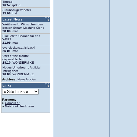
Thread
16:57
sp33d
Staubsaugerroboter
15:06
b_d
Latest News
Wettbewerb: Wir suchen den
besten Steam Machine Clone
28.06.
mat
Eine letzte Chance für das
WEP?
21.09.
mat
overclockers.at is back!
25.01.
mat
User of the Month:
disposableHero
28.10.
WONDERMIKE
Neues Unterforum: Artificial
Intelligence
10.08.
WONDERMIKE
Archives:
News
Articles
Links
Partners:
»
Gamers.at
»
Notebookcheck.com