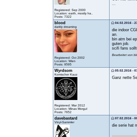
...
Registered: Sep 2000
Location: earth, mostly ha..
Posts: 7322
blood
04.02.2016 - 2
darkly dreaming
die indoor CG
an.
bin atm bei ep
guten job.
scifi fans sol
Bearbeitet von b
Registered: Oct 2002
Location: Wien
Posts: 9595
Wyrdsom
05.02.2016 - 0
Komischer Kauz
Ganz nette Se
Registered: Mar 2012
Location: Minas Morgul
Posts: 7652
davebastard
07.02.2016 - 0
Vinyl-Sammler
die serie hat 