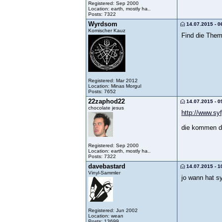
Registered: Sep 2000
Location: earth, mostly ha..
Posts: 7322
Wyrdsom
14.07.2015 - 0
Komischer Kauz
Find die Them
Registered: Mar 2012
Location: Minas Morgul
Posts: 7652
22zaphod22
14.07.2015 - 0
chocolate jesus
http://www.s
die kommen do
Registered: Sep 2000
Location: earth, mostly ha..
Posts: 7322
davebastard
14.07.2015 - 1
Vinyl-Sammler
jo wann hat s
Registered: Jun 2002
Location: wean
Posts: 13699