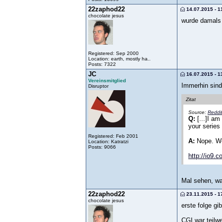
22zaphod22
14.07.2015 - 1
chocolate jesus
wurde damals 
Registered: Sep 2000
Location: earth, mostly ha..
Posts: 7322
JC
16.07.2015 - 1
Vereinsmitglied
Immerhin sind
Disruptor
Zitat
Source:
Reddi
Q:
[...]I am
your series
Registered: Feb 2001
A:
Nope. We'
Location: Katratzi
Posts: 9066
http://io9.
Mal sehen, was
22zaphod22
23.11.2015 - 1
chocolate jesus
erste folge gi
CGI war teilw