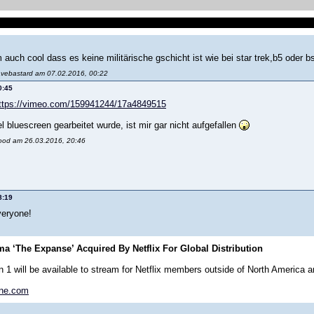
gsstränge mit der rocinate und dem cop sind super, der mit der politikerin ist 
m auch cool dass es keine militärische gschicht ist wie bei star trek,b5 oder bsg.
avebastard am 07.02.2016, 00:22
0:45
ttps://vimeo.com/159941244/17a4849515
l bluescreen gearbeitet wurde, ist mir gar nicht aufgefallen
lood am 26.03.2016, 20:46
8:19
veryone!
a ‘The Expanse’ Acquired By Netflix For Global Distribution
 1 will be available to stream for Netflix members outside of North America
ine.com