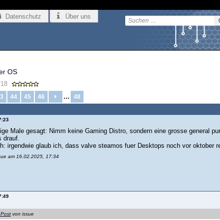
Datenschutz
Über uns
her OS
18
…
3
44
45
46
48
7:23
ige Male gesagt: Nimm keine Gaming Distro, sondern eine grosse general purp
 drauf.
ch: irgendwie glaub ich, dass valve steamos fuer Desktops noch vor oktober r
ssue am 16.02.2025, 17:34
7:49
 Post
von issue