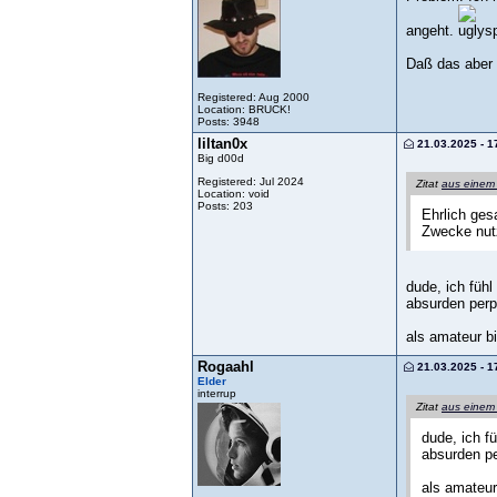
angeht.
Daß das aber 
Registered: Aug 2000
Location: BRUCK!
Posts: 3948
liltan0x
21.03.2025 - 1
Big d00d
Registered: Jul 2024
Zitat
aus einem
Location: void
Posts: 203
Ehrlich gesa
Zwecke nutz
dude, ich füh
absurden perpe
als amateur b
Rogaahl
21.03.2025 - 1
Elder
interrup
Zitat
aus einem
dude, ich f
absurden pe
als amateur