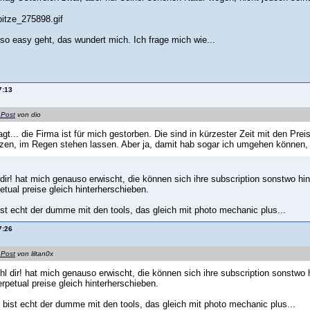
so easy geht, das wundert mich. Ich frage mich wie...
7:13
 Post
von dio
gt... die Firma ist für mich gestorben. Die sind in kürzester Zeit mit den Prei
en, im Regen stehen lassen. Aber ja, damit hab sogar ich umgehen können, 
l dir! hat mich genauso erwischt, die können sich ihre subscription sonstwo h
tual preise gleich hinterherschieben.
ist echt der dumme mit den tools, das gleich mit photo mechanic plus...
7:26
 Post
von liltan0x
ühl dir! hat mich genauso erwischt, die können sich ihre subscription sonstwo
rpetual preise gleich hinterherschieben.
 bist echt der dumme mit den tools, das gleich mit photo mechanic plus...