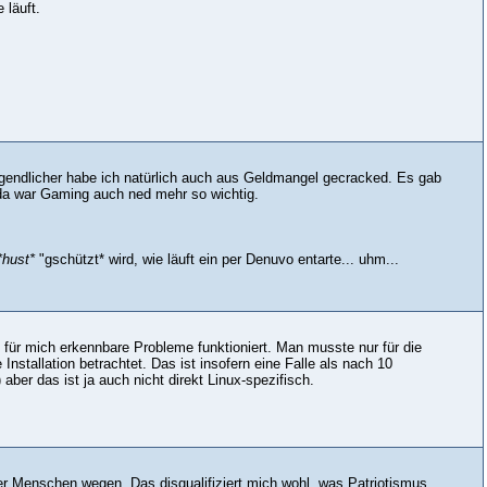
 läuft.
ugendlicher habe ich natürlich auch aus Geldmangel gecracked. Es gab
d da war Gaming auch ned mehr so wichtig.
*hust*
"gschützt* wird, wie läuft ein per Denuvo entarte... uhm...
e für mich erkennbare Probleme funktioniert. Man musste nur für die
nstallation betrachtet. Das ist insofern eine Falle als nach 10
 aber das ist ja auch nicht direkt Linux-spezifisch.
er Menschen wegen. Das disqualifiziert mich wohl, was Patriotismus