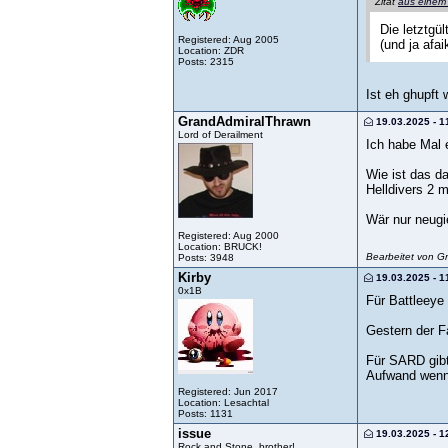
Zitat
aus einem
Die letztgü
Registered: Aug 2005
(und ja afa
Location: ZDR
Posts: 2315
Ist eh ghupft 
GrandAdmiralThrawn
19.03.2025 - 1
Lord of Derailment
Ich habe Mal e
Wie ist das d
Helldivers 2 
Wär nur neugie
Registered: Aug 2000
Location: BRUCK!
Bearbeitet von G
Posts: 3948
Kirby
19.03.2025 - 1
0x1B
Für Battleeye
Gestern der F
Für SARD gibt
Aufwand wenn
Registered: Jun 2017
Location: Lesachtal
Posts: 1131
issue
19.03.2025 - 1
Rock and Stone, brother!