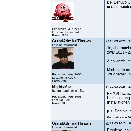
Bei Denuvo Ga
und bin wiede
Registered: Jun 2017
Location: Lesachtal
Posts: 1131
GrandAdmiralThrawn
20.03.2025 - 1
Lord of Derailment
Ja, das mache
zwar 2021 - 2
Also werde ich
Mich hätte es
"gsichertes"
Sp
Registered: Aug 2000
Location: BRUCK!
Posts: 3948
MightyMaz
20.03.2025 - 1
hat nun auch einen Titel
FF XVI hat bzw
Registered: Feb 2003
Freischaltung 
Location: .de
Installationen
Posts: 780
p.s. Denuvo i
Bearbeitet von M
GrandAdmiralThrawn
21.03.2025 - 1
Lord of Derailment
Problem: Ich 