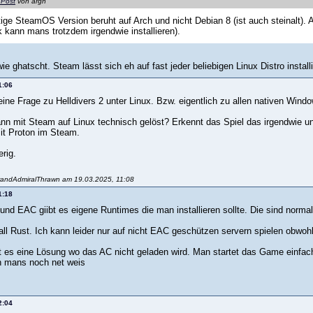
 Post
von argh
ltige SteamOS Version beruht auf Arch und nicht Debian 8 (ist auch steinalt). A
ik kann mans trotzdem irgendwie installieren).
wie ghatscht. Steam lässt sich eh auf fast jeder beliebigen Linux Distro insta
1:06
ine Frage zu Helldivers 2 unter Linux. Bzw. eigentlich zu allen nativen Wind
ann mit Steam auf Linux technisch gelöst? Erkennt das Spiel das irgendwie un
mit Proton im Steam.
rig.
randAdmiralThrawn am 19.03.2025, 11:08
1:18
 und EAC giibt es eigene Runtimes die man installieren sollte. Die sind norm
all Rust. Ich kann leider nur auf nicht EAC geschützen servern spielen obwo
 es eine Lösung wo das AC nicht geladen wird. Man startet das Game einfach mi
 mans noch net weis
2:04