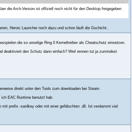
ber die Arch-Version ist offiziell noch nicht für den Desktop freigegeben
llieren, Heroic Launcher noch dazu und schon läuft die Gschicht..
owsspielen die so unselige Ring 0 Kerneltreiber als Cheatschutz einsetzen.
d deaktiviert den Schutz dann einfach? Weil rennen tut ja zumindest
alerweise direkt unter den Tools zum downloaden bei Steam.
hl ich EAC Runtime benutzt hab.
t prefix -sardkey oder mit einer gefälschten .dll. Ist verdammt viel