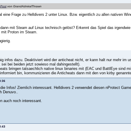
 Post
von GrandAdmiralThrawn
l eine Frage zu Helldivers 2 unter Linux. Bzw. eigentlich zu allen nativen Wi
 dann mit Steam auf Linux technisch gelöst? Erkennt das Spiel das irgendwie
2 mit Proton im Steam.
gierig.
ig infos dazu. Deaktiviert wird der anticheat nicht, er kann halt nur mehr im
t sei bei beiden jetzt sowieso mal dahingestellt).
heats bringen tatsaechlich native linux binaries mit (EAC und BattlEye sind 
 informiert bin, kommunizieren die Anticheats dann mit den von kirby genan
3:36
die Infos! Ziemlich interessant. Helldivers 2 verwendet diesen nProtect GameG
h Denuvo..
n auch noch interessant.
3:43