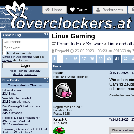
Home
Forum
Registrieren
Linux Gaming
Anmeldung
Forum Index
>
Software
>
Linux and ot
Rogaahl
26.06.2020 - 03:23
391360
7
Ich akzeptiere die
Datenschutzerklärung
und die
…
1
36
37
38
39
40
41
42
4
Regeln
des Forums.
Posts
Noch keinen Account?
issue
16.02.2025 - 1
Jetzt registrieren.
Rock and Stone, brother!
Wie schon ein
New Posts
Gaming Zeugs
Today's Active Threads
edit meint no
Bilder drehen
23:49
mat
Bearbeitet von i
Was hört ihr gerade?
23:32
questionmarc
Der Gaming-Schnäppchen-
Registered: Feb 2003
Thread
Location: Linz
23:25
smashIt
Posts: 3728
Pebble: E-Paper Watch for
KruzFX
16.02.2025 - 1
iPhone and Android
8.10.2021
22:48
davebastard
Samsung Galaxy Z Fold 8 / Fold
Zitat
aus einem
8 wide / Watch Ultra 2