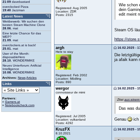
21:09
davebastard
Wie schon e
overclocked Pizza
Registered: Aug 2005
dein Gamin
19:40
Jazzman
Location: ZDR
edit meint 
Posts: 2315
Latest News
Wettbewerb: Wir suchen den
besten Steam Machine Clone
28.06.
mat
Steam OS läuf
Eine letzte Chance für das
WEP?
https://store
21.09.
mat
overclockers.at is back!
argh
16.02.2025 - 1
25.01.
mat
Here to stay
User of the Month:
Die letztgülti
disposableHero
ja afaik kann 
28.10.
WONDERMIKE
Neues Unterforum: Artificial
Intelligence
10.08.
WONDERMIKE
Registered: Feb 2002
Archives:
News
Articles
Location: Mödling
Posts: 890
Links
wergor
16.02.2025 - 1
connoisseur de mimi
Partners:
Zitat
aus einem
»
Gamers.at
»
Notebookcheck.com
Das was du 
Registered: Jul 2005
Genau
ich 
Location: vulkanland
Posts: 4292
KruzFX
16.02.2025 - 1
8.10.2021