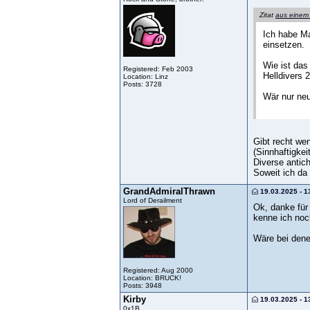
Zitat
aus einem
Ich habe Ma
einsetzen.
Wie ist das
Registered: Feb 2003
Helldivers 
Location: Linz
Posts: 3728
Wär nur neu
Gibt recht wen
(Sinnhaftigkei
Diverse antic
Soweit ich da
GrandAdmiralThrawn
19.03.2025 - 1
Lord of Derailment
Ok, danke für 
kenne ich noc
Wäre bei dene
Registered: Aug 2000
Location: BRUCK!
Posts: 3948
Kirby
19.03.2025 - 1
0x1B