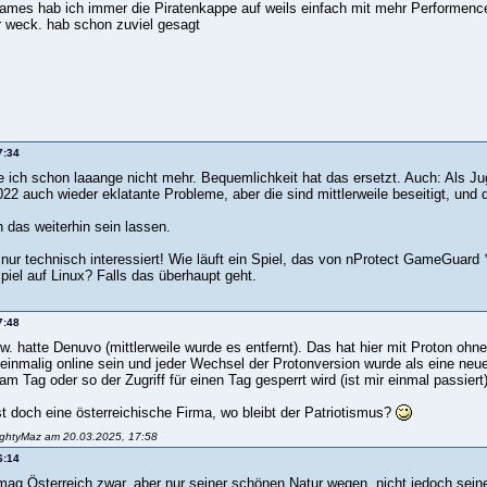
mes hab ich immer die Piratenkappe auf weils einfach mit mehr Performence
r weck. hab schon zuviel gesagt
7:34
 ich schon laaange nicht mehr. Bequemlichkeit hat das ersetzt. Auch: Als J
022 auch wieder eklatante Probleme, aber die sind mittlerweile beseitigt, un
 das weiterhin sein lassen.
 nur technisch interessiert! Wie läuft ein Spiel, das von nProtect GameGuard
iel auf Linux? Falls das überhaupt geht.
7:48
. hatte Denuvo (mittlerweile wurde es entfernt). Das hat hier mit Proton ohn
einmalig online sein und jeder Wechsel der Protonversion wurde als eine neue I
 am Tag oder so der Zugriff für einen Tag gesperrt wird (ist mir einmal passiert)
st doch eine österreichische Firma, wo bleibt der Patriotismus?
ightyMaz am 20.03.2025, 17:58
6:14
mag Österreich zwar, aber nur seiner schönen Natur wegen, nicht jedoch sein