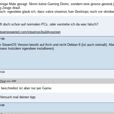
inige Male gesagt: Nimm keine Gaming Distro, sondern eine grosse general p
g Zeugs drauf.
noch: irgendwie glaub ich, dass valve steamos fuer Desktops noch vor oktober
t doch schon auf normalen PCs, oder verstehe ich da was falsch?
.steampowered.com/steamos/buildyourown
7:55
ge SteamOS Version beruht auf Arch und nicht Debian 8 (ist auch steinalt). Aber
mans trotzdem irgendwie installieren).
9:14
 Post
von JDK
beschreibst ist aber nur per Game.
Versuch mal deinen tipp
9:50