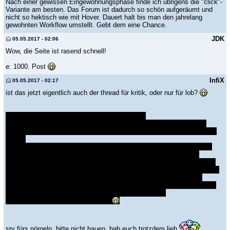
Nach einer gewissen Eingewöhnungsphase finde ich übrigens die "click"-
Variante am besten. Das Forum ist dadurch so schön aufgeräumt und
nicht so hektisch wie mit Hover. Dauert halt bis man den jahrelang
gewohnten Workflow umstellt. Gebt dem eine Chance.
JDK
05.05.2017 - 02:06
Wow, die Seite ist rasend schnell!
e: 1000. Post
InfiX
05.05.2017 - 02:17
ist das jetzt eigentlich auch der thread für kritik, oder nur für lob?
ein paar dinge die mir spontan aufgefallen sind:
* ich mag generell keine UI elemente die "auftauchen" bzw. generell
überblendungen bei websites, auch das langsame faden der farbe beim
hovern
* die trennlinie über den buttons war vorher sehr dezent, ist jetzt imho
ein bissl zu hart und bricht sich irgendwie mit der vor der signatur
* bin mir jetzt nicht sicher ob das vorher auch schon so war oder nicht,
aber bei einem sehr kurzen post sind die buttons nicht am unteren rand.
* die farben vom quote/spoiler passen irgendwie nicht ins restliche
design (das grau, bzw. auch in gewissem maße das weiss, dachte erst
da ist eine code box oder ein link) beim classic theme
* listen gehen nicht in spoiler tags?
sry fürs nörgeln, bitte nicht hauen, hab euch trotzdem lieb