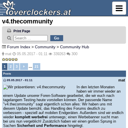
v4.thecommunity
Print Page
Forum Index
>
Community
>
Community Hub
mat
05.05.2017 - 01:11
339263
300
…
1
2
3
21
Posts
mat
05.05.2017 - 01:11
In den letzten Monaten
haben wir immer wieder an
einem Update unserer Foren-Software gearbeitet, die wir euch nach
tagelangem Testing heute vorstellen können. Der passende Name
"v4.thecommunity" sagt eigentlich schon alles: Wir haben uns mit
diesem Update bemüht, das Handling des Forums deutlich zu
verbessern - speziell auf mobilen Endgeräten. Außerdem sind wir endlich
wieder
komplett werbefrei
unterwegs; einen Werbebanner sucht man
bei uns nun vergeblich! Zusätzlich haben wir einen großen Sprung in
Sachen
Sicherheit und Performance
hingelegt.