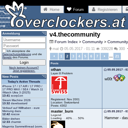
Home
Forum
Registrieren
v4.thecommunity
Anmeldung
Forum Index
>
Community
>
Community
mat
05.05.2017 - 01:11
339228
300
Ich akzeptiere die
Datenschutzerklärung
und die
…
1
2
3
4
5
6
7
21
Regeln
des Forums.
Posts
Noch keinen Account?
othan
05.05.2017 - 0
Jetzt registrieren.
Layer 8 Problem
New Posts
w00t
Today's Active Threads
iPhone 17 / 17 AIR / 17 PRO /
17 PRO MAX / SE4 / Watch 11
/Watch Ultra 3 (2025)
13:41
scorp1on
Registered: Nov 2001
Steam Machine 2026
Location: Switzerland
13:32
davebastard
Posts: 4302
Verkauf auf Willhaben - eure
master_burn
Meinung dazu
05.05.2017 - 0
12:42
roscoe
Legend
Hammer - das 
Loading . . 40% . . . 50%
Bilder drehen
12:33
charmin
Magenta Sammelthread (vorm.