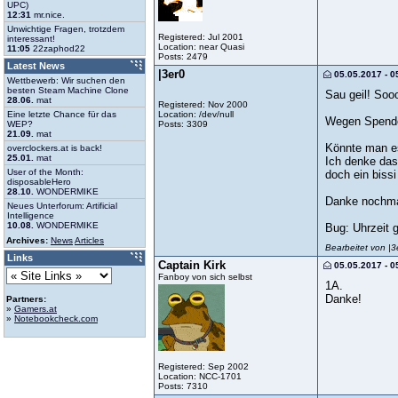
UPC)
12:31
mr.nice.
Unwichtige Fragen, trotzdem
Registered: Jul 2001
interessant!
Location: near Quasi
11:05
22zaphod22
Posts: 2479
Latest News
|3er0
05.05.2017 - 0
Wettbewerb: Wir suchen den
besten Steam Machine Clone
Sau geil! Sooo
28.06.
mat
Registered: Nov 2000
Location: /dev/null
Eine letzte Chance für das
Wegen Spend
Posts: 3309
WEP?
21.09.
mat
Könnte man es
overclockers.at is back!
25.01.
mat
Ich denke das
User of the Month:
doch ein bissi
disposableHero
28.10.
WONDERMIKE
Danke nochmal
Neues Unterforum: Artificial
Intelligence
10.08.
WONDERMIKE
Bug: Uhrzeit 
Archives:
News
Articles
Bearbeitet von |
Links
Captain Kirk
05.05.2017 - 0
Fanboy von sich selbst
1A.
Danke!
Partners:
»
Gamers.at
»
Notebookcheck.com
Registered: Sep 2002
Location: NCC-1701
Posts: 7310