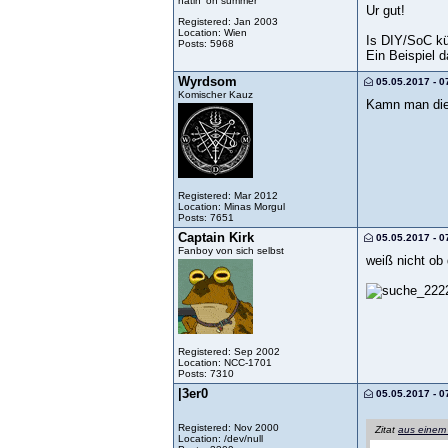
hatin' on summer
Ur gut!
Registered: Jan 2003
Location: Wien
Is DIY/SoC kün
Posts: 5968
Ein Beispiel 
Wyrdsom
05.05.2017 - 0
Komischer Kauz
Kamn man die 
Registered: Mar 2012
Location: Minas Morgul
Posts: 7651
Captain Kirk
05.05.2017 - 0
Fanboy von sich selbst
weiß nicht ob
Registered: Sep 2002
Location: NCC-1701
Posts: 7310
|3er0
05.05.2017 - 0
Registered: Nov 2000
Zitat
aus einem
Location: /dev/null