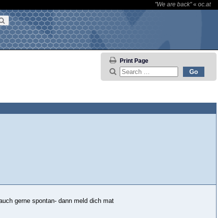
"We are back"
«
oc.at
Print Page
 auch gerne spontan- dann meld dich mat