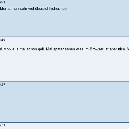
6:01
tur ist nun sehr viel übersichtlicher, top!
6:10
e! Mobile is mal schon geil. Mal später sehen wies im Browser ist aber nice
6:27
!
6:49