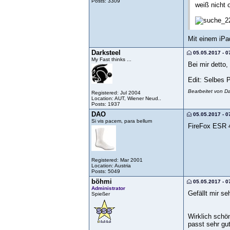
Posts: 3309
weiß nicht 
Mit einem iPa
Darksteel
05.05.2017 - 0
My Fast thinks ...
Bei mir detto,
Edit: Selbes 
Bearbeitet von D
Registered: Jul 2004
Location: AUT, Wiener Neud..
Posts: 1937
DAO
05.05.2017 - 0
Si vis pacem, para bellum
FireFox ESR 4
Registered: Mar 2001
Location: Austria
Posts: 5049
böhmi
05.05.2017 - 0
Administrator
Gefällt mir se
Spießer
Wirklich schö
passt sehr gut