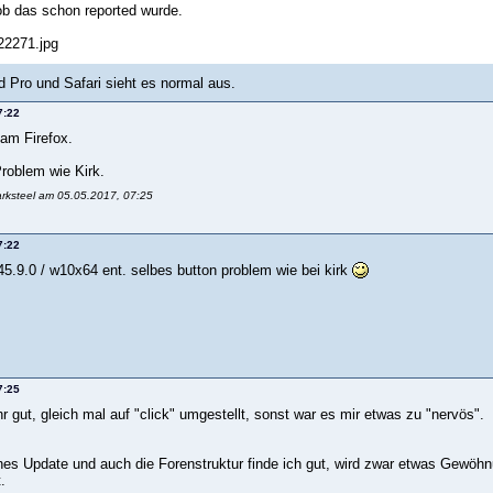
ob das schon reported wurde.
d Pro und Safari sieht es normal aus.
7:22
 am Firefox.
Problem wie Kirk.
arksteel am 05.05.2017, 07:25
7:22
5.9.0 / w10x64 ent. selbes button problem wie bei kirk
7:25
hr gut, gleich mal auf "click" umgestellt, sonst war es mir etwas zu "nervös".
nes Update und auch die Forenstruktur finde ich gut, wird zwar etwas Gewöhnu
.