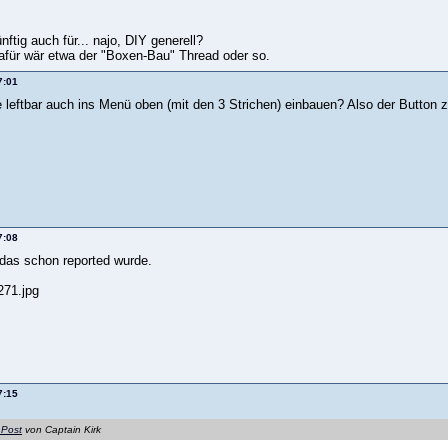
ftig auch für... najo, DIY generell?
dafür wär etwa der "Boxen-Bau" Thread oder so.
7:01
leftbar auch ins Menü oben (mit den 3 Strichen) einbauen? Also der Button z
7:08
 das schon reported wurde.
7:15
 Post
von Captain Kirk