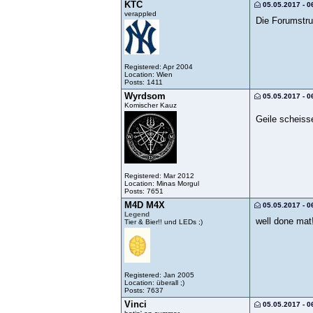
KTC
05.05.2017 - 0
verappled
Die Forumstruk
Registered: Apr 2004
Location: Wien
Posts: 1411
Wyrdsom
05.05.2017 - 0
Komischer Kauz
Geile scheiss
Registered: Mar 2012
Location: Minas Morgul
Posts: 7651
M4D M4X
05.05.2017 - 0
Legend
well done mat
Tier & Bier!! und LEDs ;)
Registered: Jan 2005
Location: überall ;)
Posts: 7637
Vinci
05.05.2017 - 0