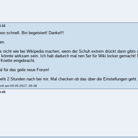
5:32
oo schnell. Bin begeistert! Danke!!!
en.
 nicht wie bei Wikipedia machen, wenn der Schuh extrem drückt dann gibts 
 könnte wirksam sein. Ich hab dadurch mal nen 5er für Wiki locker gemacht! 
 Knette eingebracht.
 für das geile neue Forum!
geht 2 Stunden nach bei mir. Mal checken ob das über die Einstellungen geht.
3er0 am 05.05.2017, 05:38
5:45